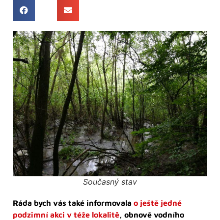
Současný stav
Ráda bych vás také informovala
o ještě jedné
podzimní akci v téže lokalitě
, obnově vodního