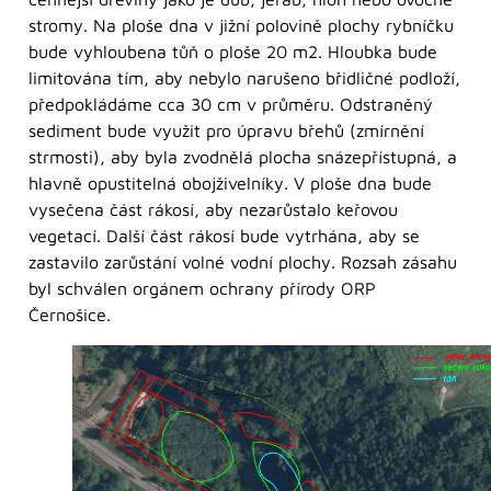
stromy. Na ploše dna v jižní polovině plochy rybníčku
bude vyhloubena tůň o ploše 20 m2. Hloubka bude
limitována tím, aby nebylo narušeno břidličné podloží,
předpokládáme cca 30 cm v průměru. Odstraněný
sediment bude využit pro úpravu břehů (zmírnění
strmosti), aby byla zvodnělá plocha snázepřístupná, a
hlavně opustitelná obojživelníky. V ploše dna bude
vysečena část rákosí, aby nezarůstalo keřovou
vegetací. Další část rákosí bude vytrhána, aby se
zastavilo zarůstání volné vodní plochy. Rozsah zásahu
byl schválen orgánem ochrany přírody ORP
Černošice.