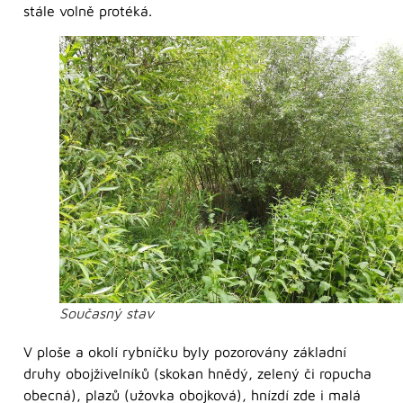
stále volně protéká.
Současný stav
V ploše a okolí rybníčku byly pozorovány základní
druhy obojživelníků (skokan hnědý, zelený či ropucha
obecná), plazů (užovka obojková), hnízdí zde i malá