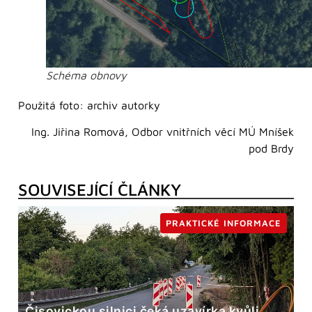
Schéma obnovy
Použitá foto: archiv autorky
Ing. Jiřina Romová, Odbor vnitřních věcí MÚ Mníšek
pod Brdy
SOUVISEJÍCÍ ČLÁNKY
PRAKTICKÉ INFORMACE
Čisovickou silnici čeká uzavírka kvůli