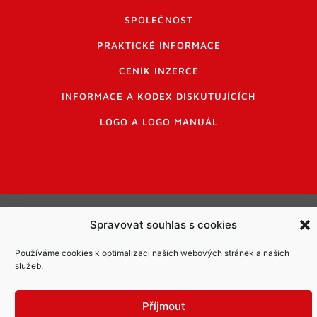
SPOLEČNOST
PRAKTICKÉ INFORMACE
CENÍK INZERCE
INFORMACE A KODEX DISKUTUJÍCÍCH
LOGO A LOGO MANUÁL
Informace o zpracování osobních údajů
Spravovat souhlas s cookies
PDF archiv Zpravodajů
Cookies
Používáme cookies k optimalizaci našich webových stránek a našich
© Město Mníšek pod Brdy
služeb.
Příjmout