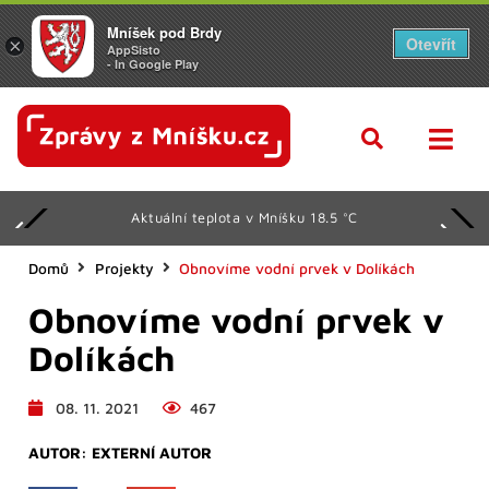
Mníšek pod Brdy
Otevřít
×
AppSisto
- In Google Play
Aktuální teplota v Mníšku 18.5 °C
Domů
Projekty
Obnovíme vodní prvek v Dolíkách
Obnovíme vodní prvek v
Dolíkách
08. 11. 2021
467
AUTOR:
EXTERNÍ AUTOR