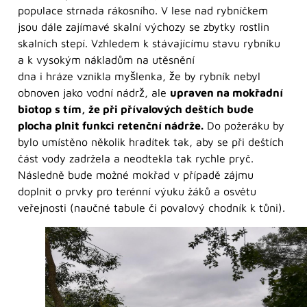
populace strnada rákosního. V lese nad rybníčkem
jsou dále zajímavé skalní výchozy se zbytky rostlin
skalních stepí. Vzhledem k stávajícímu stavu rybníku
a k vysokým nákladům na utěsnění
dna i hráze vznikla myšlenka, že by rybník nebyl
obnoven jako vodní nádrž, ale
upraven na mokřadní
biotop s tím, že při přívalových deštích bude
plocha plnit funkci retenční nádrže.
Do požeráku by
bylo umístěno několik hradítek tak, aby se při deštích
část vody zadržela a neodtekla tak rychle pryč.
Následně bude možné mokřad v případě zájmu
doplnit o prvky pro terénní výuku žáků a osvětu
veřejnosti (naučné tabule či povalový chodník k tůni).