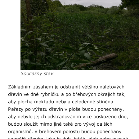
Současný stav
Základním zásahem je odstranit většinu náletových
dřevin ve dně rybníčku a po břehových okrajích tak,
aby plocha mokřadu nebyla celodenně stíněna.
Pařezy po výřezu dřevin v ploše budou ponechány,
aby nebylo jejich odstraňováním více poškozeno dno,
budou sloužit mimo jiné také pro vývoj dalších
organismů. V břehovém porostu budou ponechány
cennější dřeviny jako je dub, jeřáb, hloh nebo ovocné