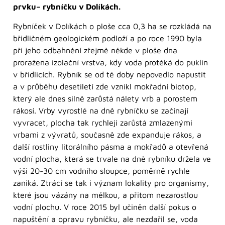
prvku– rybníčku v Dolíkách.
Rybníček v Dolíkách o ploše cca 0,3 ha se rozkládá na
břidličném geologickém podloží a po roce 1990 byla
při jeho odbahnění zřejmě někde v ploše dna
proražena izolační vrstva, kdy voda protéká do puklin
v břidlicích. Rybník se od té doby nepovedlo napustit
a v průběhu desetiletí zde vznikl mokřadní biotop,
který ale dnes silně zarůstá nálety vrb a porostem
rákosí. Vrby vyrostlé na dně rybníčku se začínají
vyvracet, plocha tak rychleji zarůstá zmlazenými
vrbami z vývratů, současně zde expanduje rákos, a
další rostliny litorálního pásma a mokřadů a otevřená
vodní plocha, která se trvale na dně rybníku držela ve
výši 20-30 cm vodního sloupce, poměrně rychle
zaniká. Ztrácí se tak i význam lokality pro organismy,
které jsou vázány na mělkou, a přitom nezarostlou
vodní plochu. V roce 2015 byl učiněn další pokus o
napuštění a opravu rybníčku, ale nezdařil se, voda