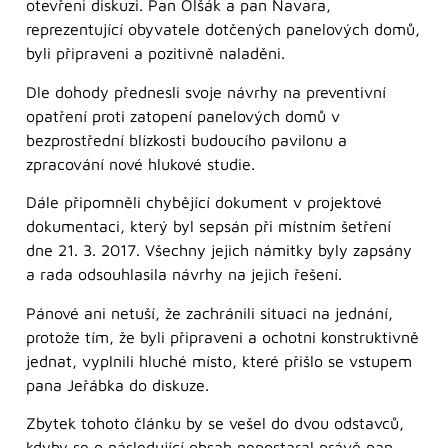
otevřeni diskuzi. Pan Olšák a pan Navara,
reprezentující obyvatele dotčených panelových domů,
byli připraveni a pozitivně naladěni.
Dle dohody přednesli svoje návrhy na preventivní
opatření proti zatopení panelových domů v
bezprostřední blízkosti budoucího pavilonu a
zpracování nové hlukové studie.
Dále připomněli chybějící dokument v projektové
dokumentaci, který byl sepsán při místním šetření
dne 21. 3. 2017. Všechny jejich námitky byly zapsány
a rada odsouhlasila návrhy na jejich řešení.
Pánové ani netuší, že zachránili situaci na jednání,
protože tím, že byli připraveni a ochotni konstruktivně
jednat, vyplnili hluché místo, které přišlo se vstupem
pana Jeřábka do diskuze.
Zbytek tohoto článku by se vešel do dvou odstavců,
kdyby se o následující obsah nepostaral právě pan