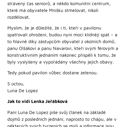
strávený čas seniorů, a někdo komunitní centrum,
které má obyvatele Mníšku stmelovat, nikoli
rozdělovat.
Myslím, že je důležité, že i ti, kteří v pavilonu
spatřovali ohrožení, budou nyní moci klidněji spát – a
to hlavně díky zástupcům obyvatel z okolních domů,
panu Olšákovi a panu Navarovi, kteří svým férovým a
konstruktivním jednáním nakonec přispěli k tomu, že
byly vyslyšeny a vypořádány všechny jejich obavy.
Tedy pokud pavilon vůbec dostane zelenou.
S úctou,
Luna De Lopez
Jak to vidí Lenka Jeřábková
Paní Luna De Lopez píše svůj článek na základě
dojmů z posledních jednání, naprosto to chápu, ale v
některých svých tvrzeních se mýlí a informace jsou