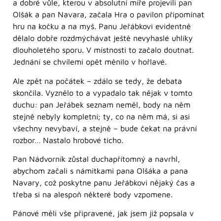
a dobré vůle, kterou v absolutní míře projevili pan
Olšák a pan Navara, začala Hra o pavilon připomínat
hru na kočku a na myš. Panu Jeřábkovi evidentně
dělalo dobře rozdmýchávat ještě nevyhaslé uhlíky
dlouholetého sporu. V místnosti to začalo doutnat.
Jednání se chvílemi opět měnilo v hořlavé.
Ale zpět na počátek – zdálo se tedy, že debata
skončila. Vyznělo to a vypadalo tak nějak v tomto
duchu: pan Jeřábek seznam neměl, body na něm
stejně nebyly kompletní; ty, co na něm má, si asi
všechny nevybaví, a stejně – bude čekat na právní
rozbor… Nastalo hrobové ticho.
Pan Nádvorník zůstal duchapřítomný a navrhl,
abychom začali s námitkami pana Olšáka a pana
Navary, což poskytne panu Jeřábkovi nějaký čas a
třeba si na alespoň některé body vzpomene.
Pánové měli vše připravené, jak jsem již popsala v