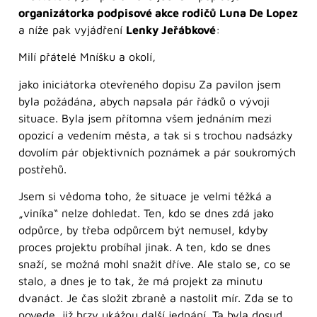
organizátorka podpisové akce rodičů Luna De Lopez
a níže pak vyjádření
Lenky Jeřábkové
:
Milí přátelé Mníšku a okolí,
jako iniciátorka otevřeného dopisu Za pavilon jsem
byla požádána, abych napsala pár řádků o vývoji
situace. Byla jsem přítomna všem jednáním mezi
opozicí a vedením města, a tak si s trochou nadsázky
dovolím pár objektivních poznámek a pár soukromých
postřehů.
Jsem si vědoma toho, že situace je velmi těžká a
„viníka“ nelze dohledat. Ten, kdo se dnes zdá jako
odpůrce, by třeba odpůrcem být nemusel, kdyby
proces projektu probíhal jinak. A ten, kdo se dnes
snaží, se možná mohl snažit dříve. Ale stalo se, co se
stalo, a dnes je to tak, že má projekt za minutu
dvanáct. Je čas složit zbraně a nastolit mír. Zda se to
povede, již brzy ukážou další jednání. Ta byla dosud