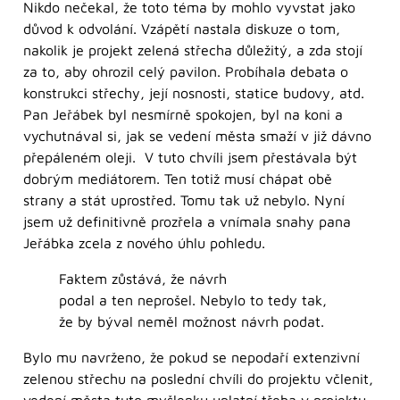
Nikdo nečekal, že toto téma by mohlo vyvstat jako
důvod k odvolání. Vzápětí nastala diskuze o tom,
nakolik je projekt zelená střecha důležitý, a zda stojí
za to, aby ohrozil celý pavilon. Probíhala debata o
konstrukci střechy, její nosnosti, statice budovy, atd.
Pan Jeřábek byl nesmírně spokojen, byl na koni a
vychutnával si, jak se vedení města smaží v již dávno
přepáleném oleji. V tuto chvíli jsem přestávala být
dobrým mediátorem. Ten totiž musí chápat obě
strany a stát uprostřed. Tomu tak už nebylo. Nyní
jsem už definitivně prozřela a vnímala snahy pana
Jeřábka zcela z nového úhlu pohledu.
Faktem zůstává, že návrh
podal a ten neprošel. Nebylo to tedy tak,
že by býval neměl možnost návrh podat.
Bylo mu navrženo, že pokud se nepodaří extenzivní
zelenou střechu na poslední chvíli do projektu včlenit,