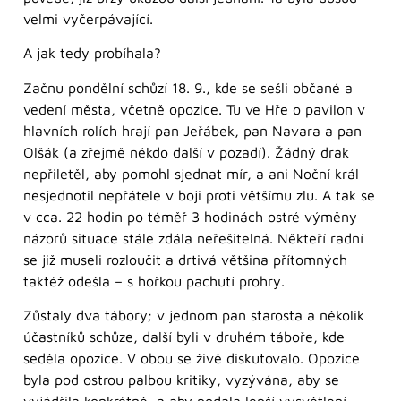
velmi vyčerpávající.
A jak tedy probíhala?
Začnu pondělní schůzí 18. 9., kde se sešli občané a
vedení města, včetně opozice. Tu ve Hře o pavilon v
hlavních rolích hrají pan Jeřábek, pan Navara a pan
Olšák (a zřejmě někdo další v pozadí). Žádný drak
nepřiletěl, aby pomohl sjednat mír, a ani Noční král
nesjednotil nepřátele v boji proti většímu zlu. A tak se
v cca. 22 hodin po téměř 3 hodinách ostré výměny
názorů situace stále zdála neřešitelná. Někteří radní
se již museli rozloučit a drtivá většina přítomných
taktéž odešla – s hořkou pachutí prohry.
Zůstaly dva tábory; v jednom pan starosta a několik
účastníků schůze, další byli v druhém táboře, kde
seděla opozice. V obou se živě diskutovalo. Opozice
byla pod ostrou palbou kritiky, vyzývána, aby se