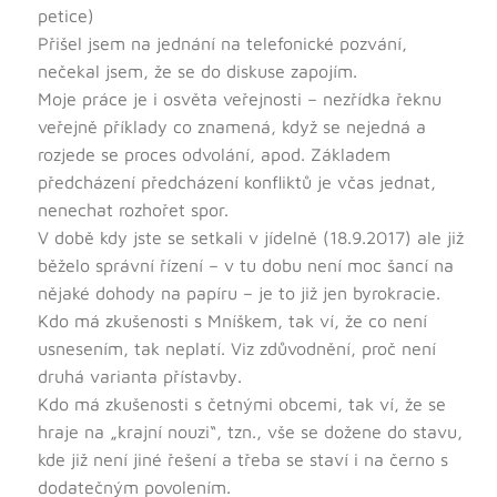
petice)
Přišel jsem na jednání na telefonické pozvání,
nečekal jsem, že se do diskuse zapojím.
Moje práce je i osvěta veřejnosti – nezřídka řeknu
veřejně příklady co znamená, když se nejedná a
rozjede se proces odvolání, apod. Základem
předcházení předcházení konfliktů je včas jednat,
nenechat rozhořet spor.
V době kdy jste se setkali v jídelně (18.9.2017) ale již
běželo správní řízení – v tu dobu není moc šancí na
nějaké dohody na papíru – je to již jen byrokracie.
Kdo má zkušenosti s Mníškem, tak ví, že co není
usnesením, tak neplatí. Viz zdůvodnění, proč není
druhá varianta přístavby.
Kdo má zkušenosti s četnými obcemi, tak ví, že se
hraje na „krajní nouzi“, tzn., vše se dožene do stavu,
kde již není jiné řešení a třeba se staví i na černo s
dodatečným povolením.