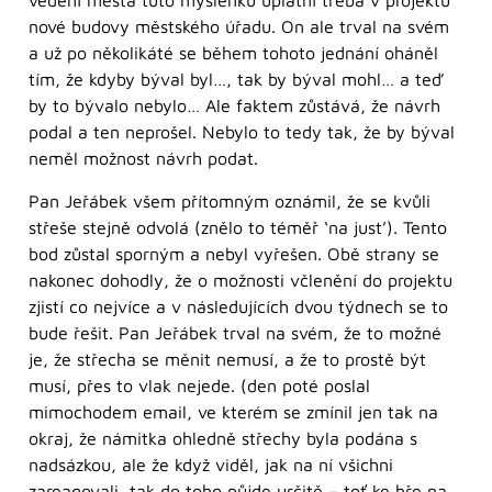
vedení města tuto myšlenku uplatní třeba v projektu
nové budovy městského úřadu. On ale trval na svém
a už po několikáté se během tohoto jednání oháněl
tím, že kdyby býval byl…, tak by býval mohl… a teď
by to bývalo nebylo… Ale faktem zůstává, že návrh
podal a ten neprošel. Nebylo to tedy tak, že by býval
neměl možnost návrh podat.
Pan Jeřábek všem přítomným oznámil, že se kvůli
střeše stejně odvolá (znělo to téměř ‘na just’). Tento
bod zůstal sporným a nebyl vyřešen. Obě strany se
nakonec dohodly, že o možnosti včlenění do projektu
zjistí co nejvíce a v následujících dvou týdnech se to
bude řešit. Pan Jeřábek trval na svém, že to možné
je, že střecha se měnit nemusí, a že to prostě být
musí, přes to vlak nejede. (den poté poslal
mimochodem email, ve kterém se zmínil jen tak na
okraj, že námitka ohledně střechy byla podána s
nadsázkou, ale že když viděl, jak na ní všichni
zareagovali, tak do toho půjde určitě – toť ke hře na