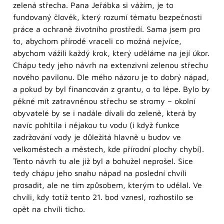
zelená střecha. Pana Jeřábka si vážím, je to
fundovaný člověk, který rozumí tématu bezpečnosti
práce a ochraně životního prostředí. Sama jsem pro
to, abychom přírodě vraceli co možná nejvíce,
abychom vážili každý krok, který uděláme na její úkor.
Chápu tedy jeho návrh na extenzivní zelenou střechu
nového pavilonu. Dle mého názoru je to dobrý nápad,
a pokud by byl financován z grantu, o to lépe. Bylo by
pěkné mít zatravněnou střechu se stromy – okolní
obyvatelé by se i nadále dívali do zeleně, která by
navíc pohltila i nějakou tu vodu (i když funkce
zadržování vody je důležitá hlavně u budov ve
velkoměstech a městech, kde přírodní plochy chybí).
Tento návrh tu ale již byl a bohužel neprošel. Sice
tedy chápu jeho snahu nápad na poslední chvíli
prosadit, ale ne tím způsobem, kterým to udělal. Ve
chvíli, kdy totiž tento 21. bod vznesl, rozhostilo se
opět na chvíli ticho.