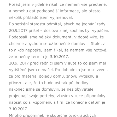
Pořád jsem v jídelně říkal, že nemám vše přečtené,
a nemohu dát podrobnější informace, ale přesto
několik příkladů jsem vyjmenoval.
Po setkání starosta odmítal, abych na jednání rady
20.9.2017 přišel – doslova z něj souhlas byl vypáčen.
Podepsali jsme nějaký dokument, v dobré víře, že
chceme abychom se už konečně domluvili. Stále, a
to nikdo nepopře, jsem říkal, že nemám vše hotové,
že konečný termín je 3.10.2017.
20.9. 2017 před radnici jsem v autě to co jsem měl
vytištěné jsem nenašel. Po dohadech jsem se zvedl,
že pro materiál dojedu domu, znovu vytisknu a
přivezu, ale, že to bude asi tak půl hodiny.
nakonec jsme se domluvili, že než obyvatelé
projednají svoje potřeby, zkusím v ruce připomínky
napsat co si vzpomenu s tím, že konečné datum je
3.10.2017.
Mnoho připomínek je skutečně byrokratických,