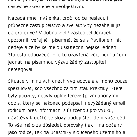
částečně zkreslené a neobjektivní.
Napadá mne myšlenka, proč rodiče nesledují
průběžně zastupitelstvo a své aktivity nezahájili již
daleko dříve? V dubnu 2017 zastupitel Jeřábek
upozornil, veřejně i písemně, že se s Pavilonem nic
neděje a že by se mělo uskutečnit nějaké jednání.
Starosta odpověděl – je to uzavřená věc, není o čem
jednat, na písemnou výzvu žádný zastupitel
nereagoval.
Situace v minulých dnech vygradovala a mohu pouze
spekulovat, kdo všechno za tím stál. Praktiky, které
byly použity, nebyly úplně férové (první anonymní
dopis, který se nakonec podepsal, nevyžádaný email
rodičům přes informační síť určenou pro výuku,
návštěvy kroužků se slovy podepište, jde o vaše děti…
To vše mělo za důsledek obrovský tlak – na občany
jako rodiče, tak na účastníky sloučeného územního a