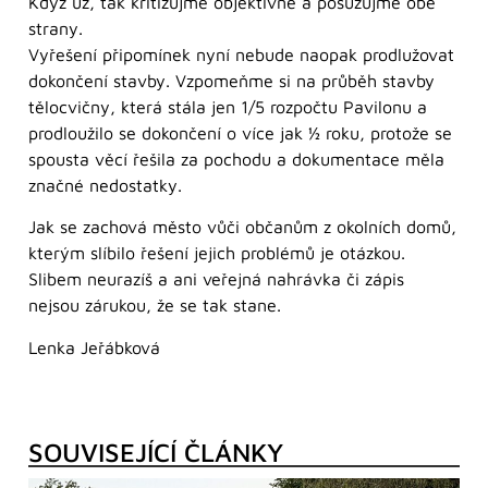
Když už, tak kritizujme objektivně a posuzujme obě
strany.
Vyřešení připomínek nyní nebude naopak prodlužovat
dokončení stavby. Vzpomeňme si na průběh stavby
tělocvičny, která stála jen 1/5 rozpočtu Pavilonu a
prodloužilo se dokončení o více jak ½ roku, protože se
spousta věcí řešila za pochodu a dokumentace měla
značné nedostatky.
Jak se zachová město vůči občanům z okolních domů,
kterým slíbilo řešení jejich problémů je otázkou.
Slibem neurazíš a ani veřejná nahrávka či zápis
nejsou zárukou, že se tak stane.
Lenka Jeřábková
SOUVISEJÍCÍ ČLÁNKY