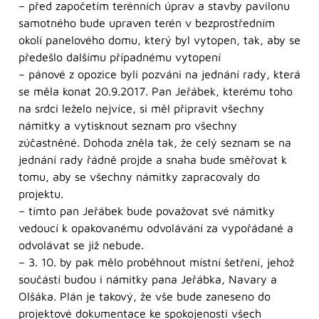
– před započetím terénních úprav a stavby pavilonu
samotného bude upraven terén v bezprostředním
okolí panelového domu, který byl vytopen, tak, aby se
předešlo dalšímu případnému vytopení
– pánové z opozice byli pozváni na jednání rady, která
se měla konat 20.9.2017. Pan Jeřábek, kterému toho
na srdci leželo nejvíce, si měl připravit všechny
námitky a vytisknout seznam pro všechny
zúčastněné. Dohoda zněla tak, že celý seznam se na
jednání rady řádně projde a snaha bude směřovat k
tomu, aby se všechny námitky zapracovaly do
projektu.
– tímto pan Jeřábek bude považovat své námitky
vedoucí k opakovanému odvolávání za vypořádané a
odvolávat se již nebude.
– 3. 10. by pak mělo proběhnout místní šetření, jehož
součástí budou i námitky pana Jeřábka, Navary a
Olšáka. Plán je takový, že vše bude zaneseno do
projektové dokumentace ke spokojenosti všech