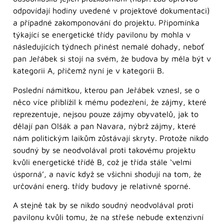
odpovídají hodiny uvedené v projektové dokumentaci)
a případné zakomponování do projektu. Připomínka
týkající se energetické třídy pavilonu by mohla v
následujících týdnech přinést nemalé dohady, neboť
pan Jeřábek si stojí na svém, že budova by měla být v
kategorii A, přičemž nyní je v kategorii B.
Poslední námitkou, kterou pan Jeřábek vznesl, se o
něco více přiblížil k mému podezření, že zájmy, které
reprezentuje, nejsou pouze zájmy obyvatelů, jak to
dělají pan Olšák a pan Navara, nýbrž zájmy, které
nám politickým laikům zůstávají skryty. Protože nikdo
soudný by se neodvolával proti takovému projektu
kvůli energetické třídě B, což je třída stále ‘velmi
úsporná’, a navíc když se všichni shodují na tom, že
určování energ. třídy budovy je relativně sporné.
A stejně tak by se nikdo soudný neodvolával proti
pavilonu kvůli tomu, že na střeše nebude extenzivní