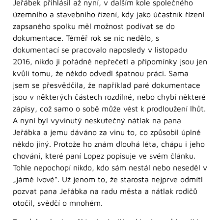
Jeřábek přihlásil až nyní, v dalším kole společného
územního a stavebního řízení, kdy jako účastník řízení
zapsaného spolku měl možnost podívat se do
dokumentace. Téměř rok se nic nedělo, s
dokumentací se pracovalo naposledy v listopadu
2016, nikdo ji pořádně nepřečetl a připomínky jsou jen
kvůli tomu, že někdo odvedl špatnou práci. Sama
jsem se přesvědčila, že například paré dokumentace
jsou v některých částech rozdílné, nebo chybí některé
zápisy, což samo o sobě může vést k prodloužení lhůt.
A nyní byl vyvinutý neskutečný nátlak na pana
Jeřábka a jemu dáváno za vinu to, co způsobil úplně
někdo jiný. Protože ho znám dlouhá léta, chápu i jeho
chování, které paní Lopez popisuje ve svém článku.
Tohle nepochopí nikdo, kdo sám nestál nebo neseděl v
„jámě lvové“. Už jenom to, že starosta nejprve odmítl
pozvat pana Jeřábka na radu města a nátlak rodičů
otočil, svědčí o mnohém.