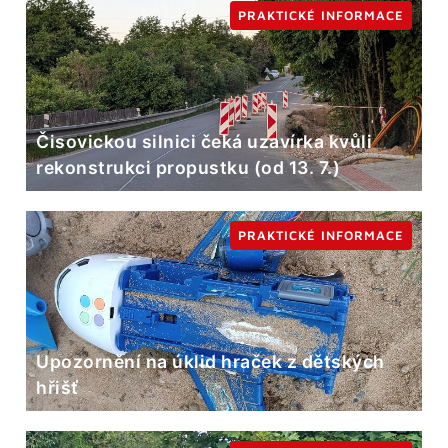
PRAKTICKÉ INFORMACE
Čisovickou silnici čeká uzavírka kvůli
rekonstrukci propustku (od 13. 7.)
PRAKTICKÉ INFORMACE
Upozornění na úklid hraček z dětských
hřišť