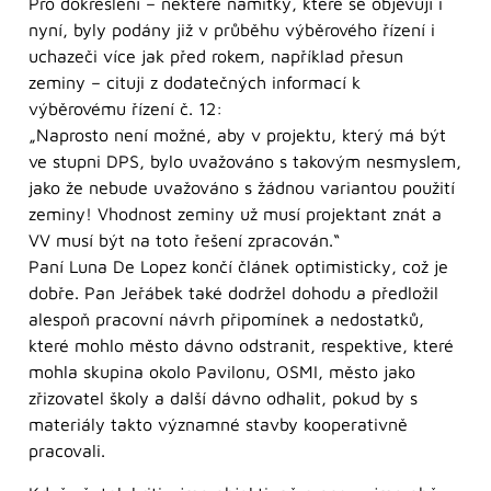
Pro dokreslení – některé námitky, které se objevují i
nyní, byly podány již v průběhu výběrového řízení i
uchazeči více jak před rokem, například přesun
zeminy – cituji z dodatečných informací k
výběrovému řízení č. 12:
„Naprosto není možné, aby v projektu, který má být
ve stupni DPS, bylo uvažováno s takovým nesmyslem,
jako že nebude uvažováno s žádnou variantou použití
zeminy! Vhodnost zeminy už musí projektant znát a
VV musí být na toto řešení zpracován.“
Paní Luna De Lopez končí článek optimisticky, což je
dobře. Pan Jeřábek také dodržel dohodu a předložil
alespoň pracovní návrh připomínek a nedostatků,
které mohlo město dávno odstranit, respektive, které
mohla skupina okolo Pavilonu, OSMI, město jako
zřizovatel školy a další dávno odhalit, pokud by s
materiály takto významné stavby kooperativně
pracovali.