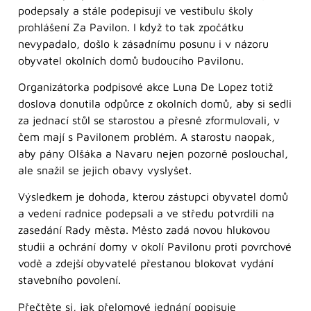
podepsaly a stále podepisují ve vestibulu školy
prohlášení Za Pavilon. I když to tak zpočátku
nevypadalo, došlo k zásadnímu posunu i v názoru
obyvatel okolních domů budoucího Pavilonu.
Organizátorka podpisové akce Luna De Lopez totiž
doslova donutila odpůrce z okolních domů, aby si sedli
za jednací stůl se starostou a přesně zformulovali, v
čem mají s Pavilonem problém. A starostu naopak,
aby pány Olšáka a Navaru nejen pozorně poslouchal,
ale snažil se jejich obavy vyslyšet.
Výsledkem je dohoda, kterou zástupci obyvatel domů
a vedení radnice podepsali a ve středu potvrdili na
zasedání Rady města. Město zadá novou hlukovou
studii a ochrání domy v okolí Pavilonu proti povrchové
vodě a zdejší obyvatelé přestanou blokovat vydání
stavebního povolení.
Přečtěte si, jak přelomové jednání popisuje