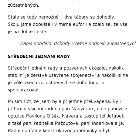
zúčastněných.
Stalo se tedy nemožné – dva tábory se dohodly.
Školu jsme opouštěli v mírné euforii a zdálo se, že vše
je na dobré cestě.
Zápis pondělní dohody včetně podpisů zúčastněných
STŘEDEČNÍ JEDNÁNÍ RADY
Středeční jednání rady a pozvaných ukázalo, nakolik
stabilní je čerstvě uzavřené spojenectví a nakolik silná
je vůle všech zúčastněných se dohodnout a
spolupracovat.
Musím říct, že jsem byla příjemně překvapena. Byli
přítomní všichni radní a pan Nádvorník, dále pánové z
opozice Pavilonu Olšák, Navara a zastupitel Jeřábek,
a také paní ředitelka Pažoutová, paní Inderková a já.
Radní doufali v konstruktivní připomínky a byli