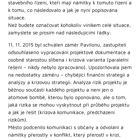
stavebního řízení, kteří mají námitky k tomuto řízení a
k tomu, co následovalo a jak je nyní popisována
situace.
Než budete označovat kohokoliv viníkem celé situace,
zamyslete se prosím nad následujícími řádky.
11. 11. 2015 byl schválen záměr Pavilonu, zastupiteli
odsouhlaseno vypracování projektové dokumentace a
osobně starostou slíbena i krizová varianta (paralelní
řešení – nikdy nebylo zpracováno). Upozorňovala jsem
na nedostatky záměru – chybějící finanční strategii a
analýzy a krizovou strategii. Analýza rizik projektu je
běžnou součástí každého projektu a není jen o
atomové bombě, kterou bylo oponováno, ale o tom,
jaká rizika se mohou vyskytnout při průběhu projektu
a jak je řešit (krizová komunikace, předcházení
rizikům).
Město podcenilo komunikaci s občany a odvolání a
námitky přerostly v konflikt, který přerostl v krizi,