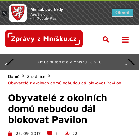
Mníšek pod Brdy
Otevřít
×
AppSisto
- In Google Play
Svátek má Lada
Domů
Z radnice
Obyvatelé z okolních domů nebudou dál blokovat Pavilon
Obyvatelé z okolních
domů nebudou dál
blokovat Pavilon
25. 09. 2017
2
22