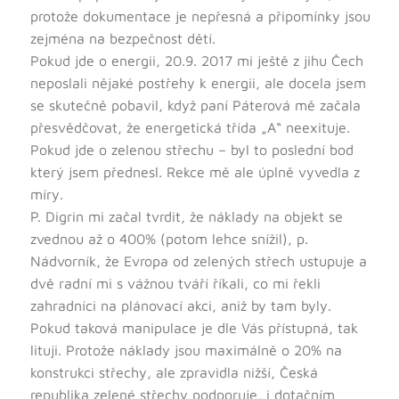
protože dokumentace je nepřesná a připomínky jsou
zejména na bezpečnost dětí.
Pokud jde o energii, 20.9. 2017 mi ještě z jihu Čech
neposlali nějaké postřehy k energii, ale docela jsem
se skutečně pobavil, když paní Páterová mě začala
přesvědčovat, že energetická třída „A“ neexituje.
Pokud jde o zelenou střechu – byl to poslední bod
který jsem přednesl. Rekce mě ale úplně vyvedla z
míry.
P. Digrin mi začal tvrdit, že náklady na objekt se
zvednou až o 400% (potom lehce snížil), p.
Nádvorník, že Evropa od zelených střech ustupuje a
dvě radní mi s vážnou tváří říkali, co mi řekli
zahradníci na plánovací akci, aniž by tam byly.
Pokud taková manipulace je dle Vás přístupná, tak
lituji. Protože náklady jsou maximálně o 20% na
konstrukci střechy, ale zpravidla nižší, Česká
republika zelené střechy podporuje, i dotačním