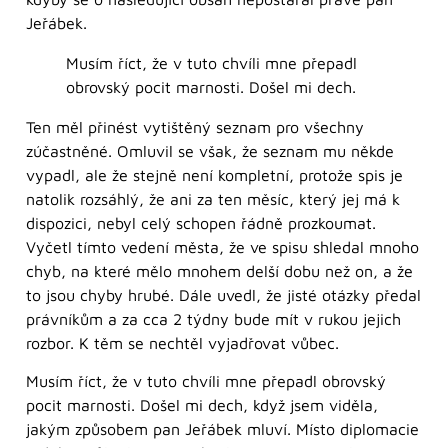
Jeřábek.
Musím říct, že v tuto chvíli mne přepadl
obrovský pocit marnosti. Došel mi dech.
Ten měl přinést vytištěný seznam pro všechny
zúčastněné. Omluvil se však, že seznam mu někde
vypadl, ale že stejně není kompletní, protože spis je
natolik rozsáhlý, že ani za ten měsíc, který jej má k
dispozici, nebyl celý schopen řádně prozkoumat.
Vyčetl tímto vedení města, že ve spisu shledal mnoho
chyb, na které mělo mnohem delší dobu než on, a že
to jsou chyby hrubé. Dále uvedl, že jisté otázky předal
právníkům a za cca 2 týdny bude mít v rukou jejich
rozbor. K těm se nechtěl vyjadřovat vůbec.
Musím říct, že v tuto chvíli mne přepadl obrovský
pocit marnosti. Došel mi dech, když jsem viděla,
jakým způsobem pan Jeřábek mluví. Místo diplomacie