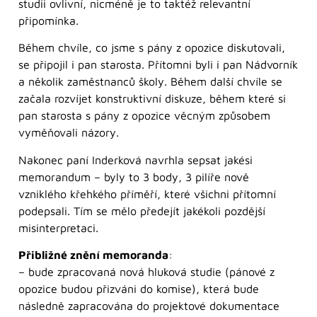
studii ovlivní, nicméně je to taktéž relevantní
připomínka.
Během chvíle, co jsme s pány z opozice diskutovali,
se připojil i pan starosta. Přítomni byli i pan Nádvorník
a několik zaměstnanců školy. Během další chvíle se
začala rozvíjet konstruktivní diskuze, během které si
pan starosta s pány z opozice věcným způsobem
vyměňovali názory.
Nakonec paní Inderková navrhla sepsat jakési
memorandum – byly to 3 body, 3 pilíře nově
vzniklého křehkého příměří, které všichni přítomní
podepsali. Tím se mělo předejít jakékoli pozdější
misinterpretaci.
Přibližné znění memoranda
:
– bude zpracovaná nová hluková studie (pánové z
opozice budou přizváni do komise), která bude
následně zapracována do projektové dokumentace