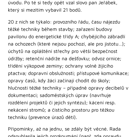
úvodu. Po té si tedy opět vzal slovo pan Jeřábek,
který si mezitím vybavil 21 bodů.
20 z nich se týkalo: provozního řádu, času nájezdu
těžké techniky během stavby; zařazení budovy
pavilonu do energetické třídy A; chybějícího zábradlí
na ochozech (které nejsou pochozí, ale pro jistotu…);
úchytů na opláštění střechy pro větší bezpečnost
údržby; retenční nádrže na dešťovku; odvoz ornice;
třídění výkopové zeminy; ochrany volně žijícího
ptactva; dopravní obslužnosti; přístupové komunikace;
opravy časů, kdy žáci začínají chodit do školy;
hlučnosti těžké techniky – případně opravy decibelů v
dokumentaci; sadoměstských úprav (navrhuje
rozdělení projektů či jejich syntézu); kácení resp.
nekácení stromů; a čistícího prostoru pro těžkou
techniku (prevence úrazů dětí).
Připomínky, až na jednu, se zdály být věcné. Rada
odsouhlasila jejich prozkoumání (např. zda opravdu