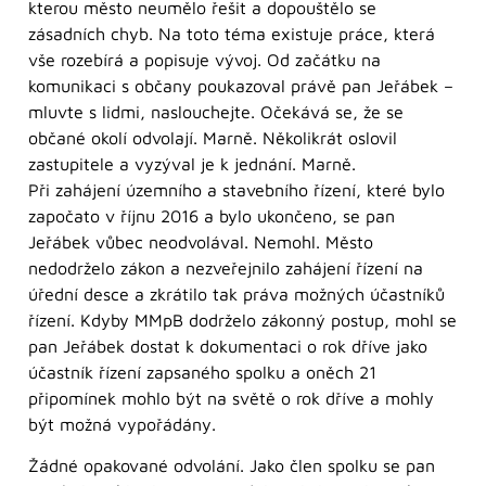
kterou město neumělo řešit a dopouštělo se
zásadních chyb. Na toto téma existuje práce, která
vše rozebírá a popisuje vývoj. Od začátku na
komunikaci s občany poukazoval právě pan Jeřábek –
mluvte s lidmi, naslouchejte. Očekává se, že se
občané okolí odvolají. Marně. Několikrát oslovil
zastupitele a vyzýval je k jednání. Marně.
Při zahájení územního a stavebního řízení, které bylo
započato v říjnu 2016 a bylo ukončeno, se pan
Jeřábek vůbec neodvolával. Nemohl. Město
nedodrželo zákon a nezveřejnilo zahájení řízení na
úřední desce a zkrátilo tak práva možných účastníků
řízení. Kdyby MMpB dodrželo zákonný postup, mohl se
pan Jeřábek dostat k dokumentaci o rok dříve jako
účastník řízení zapsaného spolku a oněch 21
připomínek mohlo být na světě o rok dříve a mohly
být možná vypořádány.
Žádné opakované odvolání. Jako člen spolku se pan