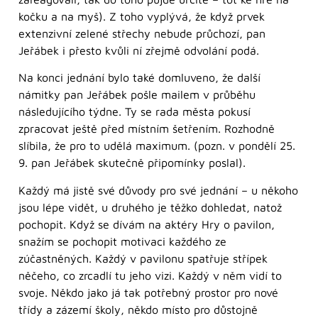
kočku a na myš). Z toho vyplývá, že když prvek
extenzivní zelené střechy nebude průchozí, pan
Jeřábek i přesto kvůli ní zřejmě odvolání podá.
Na konci jednání bylo také domluveno, že další
námitky pan Jeřábek pošle mailem v průběhu
následujícího týdne. Ty se rada města pokusí
zpracovat ještě před místním šetřením. Rozhodně
slíbila, že pro to udělá maximum. (pozn. v pondělí 25.
9. pan Jeřábek skutečně připomínky poslal).
Každý má jistě své důvody pro své jednání – u někoho
jsou lépe vidět, u druhého je těžko dohledat, natož
pochopit. Když se dívám na aktéry Hry o pavilon,
snažím se pochopit motivaci každého ze
zúčastněných. Každý v pavilonu spatřuje střípek
něčeho, co zrcadlí tu jeho vizi. Každý v něm vidí to
svoje. Někdo jako já tak potřebný prostor pro nové
třídy a zázemí školy, někdo místo pro důstojně