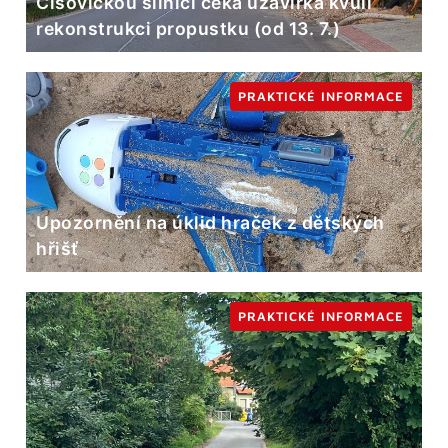
Čisovickou silnici čeká uzavírka kvůli
rekonstrukci propustku (od 13. 7.)
PRAKTICKÉ INFORMACE
Upozornění na úklid hraček z dětských
hřišť
PRAKTICKÉ INFORMACE