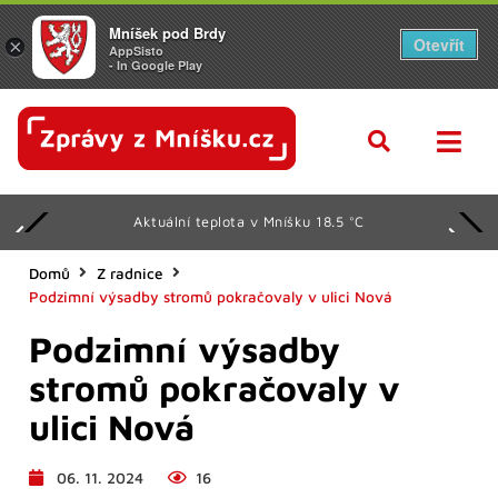
Mníšek pod Brdy
Otevřít
×
AppSisto
- In Google Play
Aktuální teplota v Mníšku 18.5 °C
Domů
Z radnice
Podzimní výsadby stromů pokračovaly v ulici Nová
Podzimní výsadby
stromů pokračovaly v
ulici Nová
06. 11. 2024
16