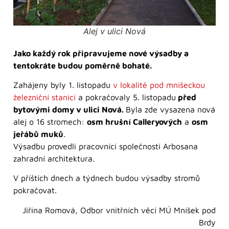
Alej v ulici Nová
Jako každý rok připravujeme nové výsadby a
tentokráte budou poměrně bohaté.
Zahájeny byly 1. listopadu
v lokalitě pod mníšeckou
železniční stanicí
a pokračovaly 5. listopadu
před
bytovými domy v ulici Nová.
Byla zde vysazena nová
alej o 16 stromech:
osm hrušní Calleryových
a
osm
jeřábů muků
.
Výsadbu provedli pracovníci společnosti Arbosana
zahradní architektura.
V příštích dnech a týdnech budou výsadby stromů
pokračovat.
Jiřina Romová, Odbor vnitřních věcí MÚ Mníšek pod
Brdy