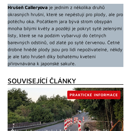
Hrušeň Calleryova
je jedním z několika druhů
okrasných hrušní, které se nepěstují pro plody, ale pro
potěchu oka. Počátkem jara bývá strom obsypán
mnoha bílými květy a později je pokryt sytě zelenými
listy, které se na podzim vybarvují do četných
barevných odstínů, od zlaté po sytě červenou. Četné
drobné hnědé plody jsou pro lidi nepoživatelné, někdy
je ale tato hrušeň díky bohatému kvetení
přirovnávána k japonské sakuře.
SOUVISEJÍCÍ ČLÁNKY
PRAKTICKÉ INFORMACE