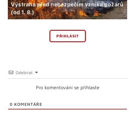
Výstraha před nebezpečím vzniku požárů
(od 1. 8.)
PŘIHLÁSIT
Odebírat
Pro komentování se přihlaste
0
KOMENTÁŘE