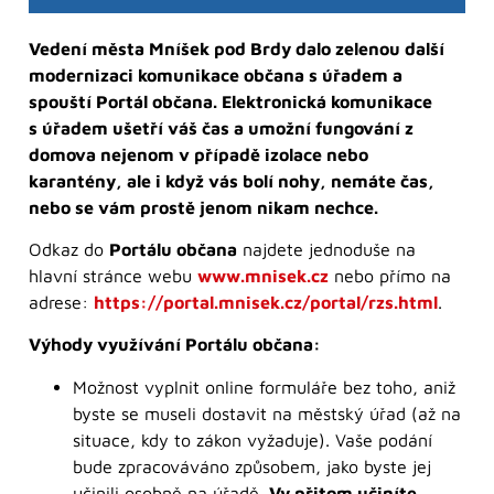
Vedení města Mníšek pod Brdy dalo zelenou další
modernizaci komunikace občana s úřadem a
spouští Portál občana. Elektronická komunikace
s úřadem ušetří váš čas a umožní fungování z
domova nejenom v případě izolace nebo
karantény, ale i když vás bolí nohy, nemáte čas,
nebo se vám prostě jenom nikam nechce.
Odkaz do
Portálu občana
najdete jednoduše na
hlavní stránce webu
www.mnisek.cz
nebo přímo na
adrese:
https://portal.mnisek.cz/portal/rzs.html
.
Výhody využívání Portálu občana:
Možnost vyplnit online formuláře bez toho, aniž
byste se museli dostavit na městský úřad (až na
situace, kdy to zákon vyžaduje). Vaše podání
bude zpracováváno způsobem, jako byste jej
učinili osobně na úřadě.
Vy přitom učiníte