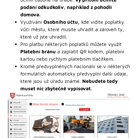
podání odkudkoliv, například z pohodlí
domova.
Využívání
Osobního účtu,
kde vidíte poplatky
vůči městu, které musíte uhradit a zároveň ty,
které už jste uhradili.
Pro platbu některých poplatků můžete využít
Platební bránu
a zaplatit QR kódem, platební
kartou nebo rychlým platebním tlačítkem.
Kromě předvyplněných nacionálií se v některých
formulářích automaticky předvyplní další údaje,
které jsou už úřadu známé.
Nebudete tedy
muset nic zbytečně vypisovat
.