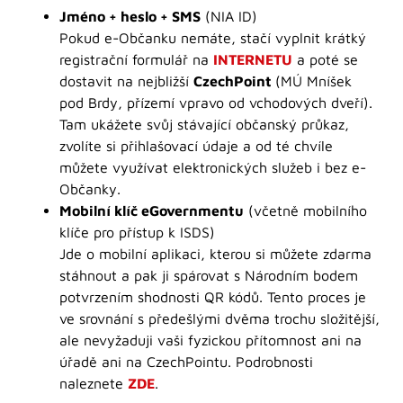
Jméno + heslo + SMS
(NIA ID)
Pokud e-Občanku nemáte, stačí vyplnit krátký
registrační formulář na
INTERNETU
a poté se
dostavit na nejbližší
CzechPoint
(MÚ Mníšek
pod Brdy, přízemí vpravo od vchodových dveří).
Tam ukážete svůj stávající občanský průkaz,
zvolíte si přihlašovací údaje a od té chvíle
můžete využívat elektronických služeb i bez e-
Občanky.
Mobilní klíč eGovernmentu
(včetně mobilního
klíče pro přístup k ISDS)
Jde o mobilní aplikaci, kterou si můžete zdarma
stáhnout a pak ji spárovat s Národním bodem
potvrzením shodnosti QR kódů. Tento proces je
ve srovnání s předešlými dvěma trochu složitější,
ale nevyžaduji vaši fyzickou přítomnost ani na
úřadě ani na CzechPointu. Podrobnosti
naleznete
ZDE
.