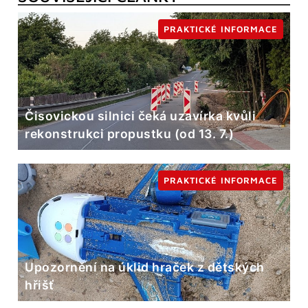
PRAKTICKÉ INFORMACE
Čisovickou silnici čeká uzavírka kvůli
rekonstrukci propustku (od 13. 7.)
PRAKTICKÉ INFORMACE
Upozornění na úklid hraček z dětských
hřišť