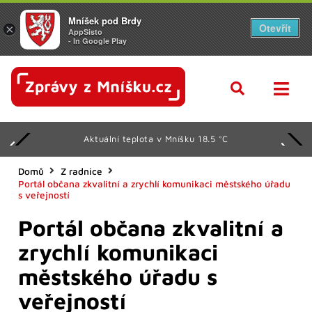
Mníšek pod Brdy
Otevřít
×
AppSisto
- In Google Play
Aktuální teplota v Mníšku 18.5 °C
Domů
Z radnice
Portál občana zkvalitní a zrychlí komunikaci městského úřadu
s veřejností
Portál občana zkvalitní a
zrychlí komunikaci
městského úřadu s
veřejností