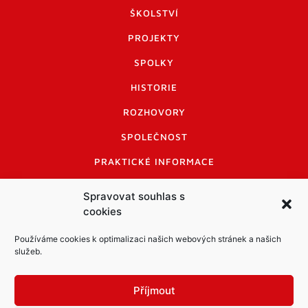
ŠKOLSTVÍ
PROJEKTY
SPOLKY
HISTORIE
ROZHOVORY
SPOLEČNOST
PRAKTICKÉ INFORMACE
CENÍK INZERCE
Spravovat souhlas s
cookies
INFORMACE A KODEX DISKUTUJÍCÍCH
LOGO A LOGO MANUÁL
Používáme cookies k optimalizaci našich webových stránek a našich
služeb.
Příjmout