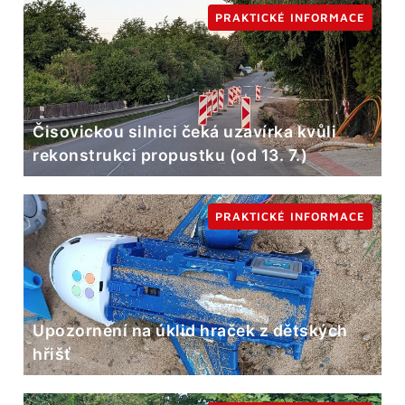
PRAKTICKÉ INFORMACE
Čisovickou silnici čeká uzavírka kvůli
rekonstrukci propustku (od 13. 7.)
PRAKTICKÉ INFORMACE
Upozornění na úklid hraček z dětských
hřišť