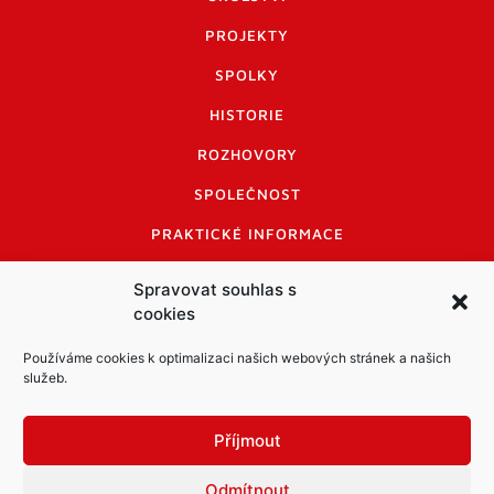
PROJEKTY
SPOLKY
HISTORIE
ROZHOVORY
SPOLEČNOST
PRAKTICKÉ INFORMACE
CENÍK INZERCE
Spravovat souhlas s
cookies
INFORMACE A KODEX DISKUTUJÍCÍCH
LOGO A LOGO MANUÁL
Používáme cookies k optimalizaci našich webových stránek a našich
služeb.
Příjmout
Odmítnout