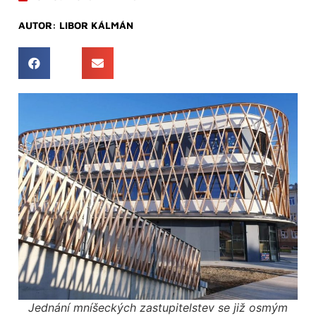
AUTOR:
LIBOR KÁLMÁN
Jednání mníšeckých zastupitelstev se již osmým