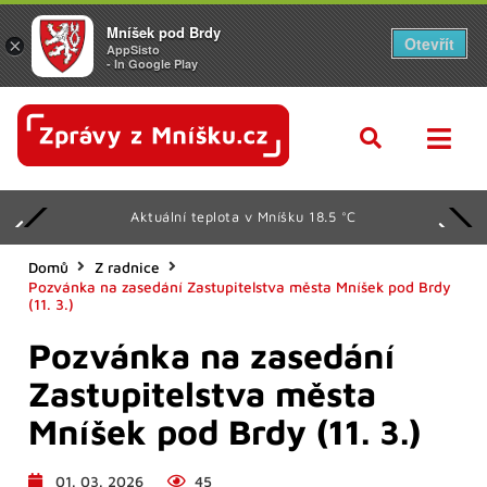
Mníšek pod Brdy
Otevřít
×
AppSisto
- In Google Play
Aktuální teplota v Mníšku 18.5 °C
Domů
Z radnice
Pozvánka na zasedání Zastupitelstva města Mníšek pod Brdy
(11. 3.)
Pozvánka na zasedání
Zastupitelstva města
Mníšek pod Brdy (11. 3.)
01. 03. 2026
45