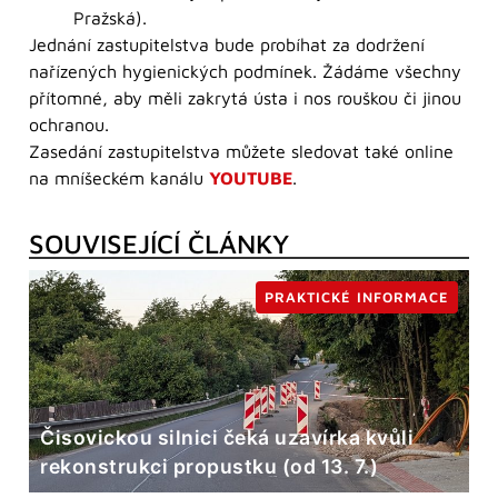
Pražská).
Jednání zastupitelstva bude probíhat za dodržení
nařízených hygienických podmínek. Žádáme všechny
přítomné, aby měli zakrytá ústa i nos rouškou či jinou
ochranou.
Zasedání zastupitelstva můžete sledovat také online
na mníšeckém kanálu
YOUTUBE
.
SOUVISEJÍCÍ ČLÁNKY
PRAKTICKÉ INFORMACE
Čisovickou silnici čeká uzavírka kvůli
rekonstrukci propustku (od 13. 7.)