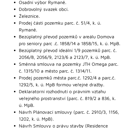
Osadní výbor Rymaně.
Dobrovolný svazek obcí.
Železnice.
Prodej části pozemku parc. č. 51/4, k. ú.
Rymaně.
Bezúplatný převod pozemků v areálu Domova
pro seniory parc .č. 1858/14 a 1858/15, k. ú. MpB.
Bezúplatný převod ideální 1/9 pozemků parc. č.
2056/8, 2056/9, 2123/6 a 2123/7, k. ú. MpB.
Směnná smlouva na pozemky JTH Omega parc.
č. 1315/10 a město parc. č. 1314/11.
Prodej pozemků města parc.č. 1292/4 a parc.č.
1292/5, k. ú. MpB formou veřejné dražby.
Deklaratorní rozhodnutí o právním vztahu
veřejného prostranství (parc. č. 819/2 a 836, k.
ú. MpB.
Návrh Plánovací smlouvy (parc. č. 2910/3, 1156,
1202, k. ú. MpB).
Návrh Smlouvy o právu stavby (Residence