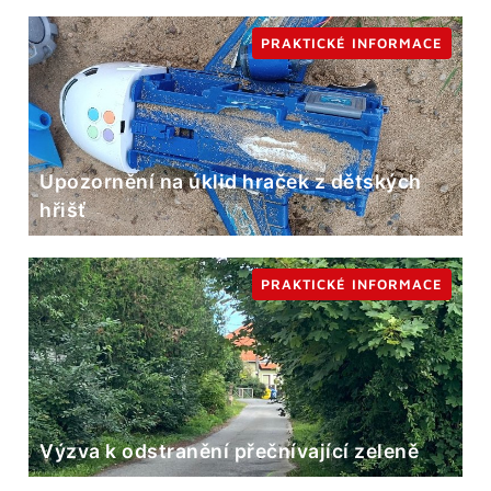
PRAKTICKÉ INFORMACE
Upozornění na úklid hraček z dětských
hřišť
PRAKTICKÉ INFORMACE
Výzva k odstranění přečnívající zeleně