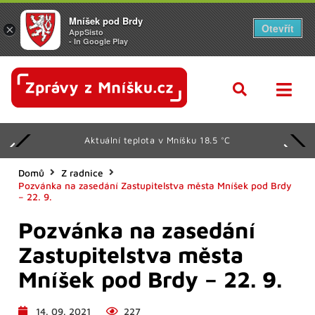
Mníšek pod Brdy
Otevřít
×
AppSisto
- In Google Play
Aktuální teplota v Mníšku 18.5 °C
Domů
Z radnice
Pozvánka na zasedání Zastupitelstva města Mníšek pod Brdy
– 22. 9.
Pozvánka na zasedání
Zastupitelstva města
Mníšek pod Brdy – 22. 9.
14. 09. 2021
227