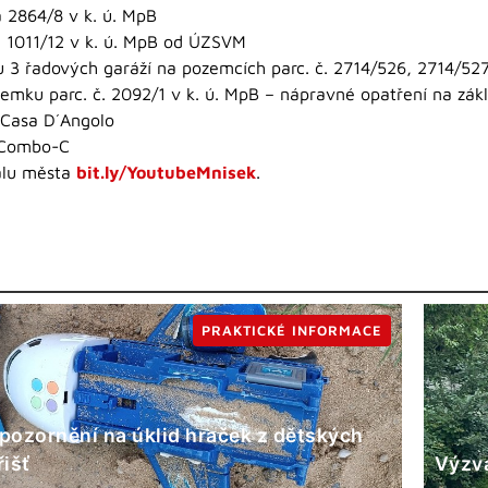
 2864/8 v k. ú. MpB
. 1011/12 v k. ú. MpB od ÚZSVM
 3 řadových garáží na pozemcích parc. č. 2714/526, 2714/527
emku parc. č. 2092/1 v k. ú. MpB – nápravné opatření na zá
s Casa D´Angolo
 Combo-C
álu města
bit.ly/YoutubeMnisek
.
PRAKTICKÉ INFORMACE
pozornění na úklid hraček z dětských
řišť
Výzva