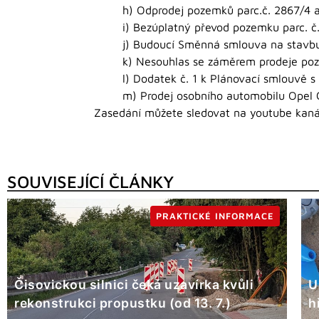
h) Odprodej pozemků parc.č. 2867/4 a
i) Bezúplatný převod pozemku parc. č
j) Budoucí Směnná smlouva na stavbu
k) Nesouhlas se záměrem prodeje poz
l) Dodatek č. 1 k Plánovací smlouvě 
m) Prodej osobního automobilu Opel
Zasedání můžete sledovat na youtube kan
SOUVISEJÍCÍ ČLÁNKY
PRAKTICKÉ INFORMACE
Čisovickou silnici čeká uzavírka kvůli
U
rekonstrukci propustku (od 13. 7.)
h