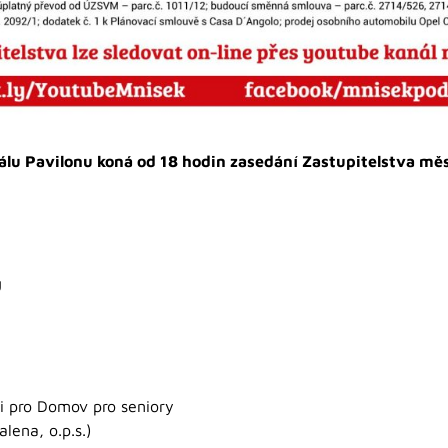
álu Pavilonu koná od 18 hodin zasedání Zastupitelstva mě
Ú
i pro Domov pro seniory
lena, o.p.s.)