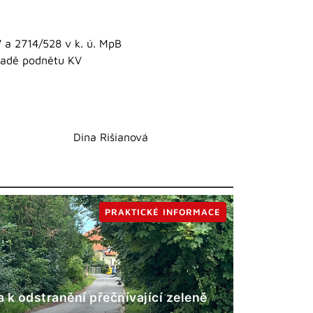
 a 2714/528 v k. ú. MpB
kladě podnětu KV
Dina Rišianová
PRAKTICKÉ INFORMACE
 k odstranění přečnívající zeleně