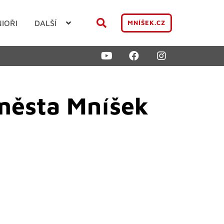
NIOŘI
DALŠÍ
MNÍŠEK.CZ
 města Mníšek