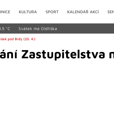
DNICE
KULTURA
SPORT
KALENDÁŘ AKCÍ
SE
8.5 °C
Svátek má Oldřiška
šek pod Brdy (20. 4.)
ání Zastupitelstva