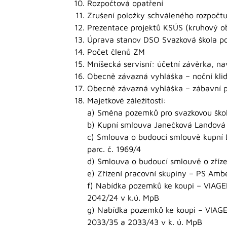
Rozpočtová opatření
Zrušení položky schváleného rozpočt
Prezentace projektů KSÚS (kruhový ob
Úprava stanov DSO Svazková škola p
Počet členů ZM
Mníšecká servisní: účetní závěrka, na
Obecně závazná vyhláška – noční klid
Obecně závazná vyhláška – zábavní p
Majetkové záležitosti:
a) Směna pozemků pro svazkovou ško
b) Kupní smlouva Janečková Landová 
c) Smlouva o budoucí smlouvě kupní 
parc. č. 1969/4
d) Smlouva o budoucí smlouvě o zříze
e) Zřízení pracovní skupiny – PS Amb
f) Nabídka pozemků ke koupi – VIAGEM
2042/24 v k.ú. MpB
g) Nabídka pozemků ke koupi – VIAGEM
2033/35 a 2033/43 v k. ú. MpB