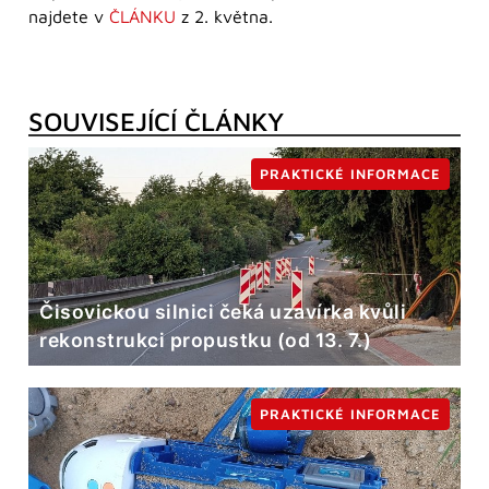
najdete v
ČLÁNKU
z 2. května.
SOUVISEJÍCÍ ČLÁNKY
PRAKTICKÉ INFORMACE
Čisovickou silnici čeká uzavírka kvůli
rekonstrukci propustku (od 13. 7.)
PRAKTICKÉ INFORMACE