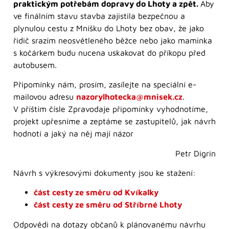
praktickým potřebám dopravy do Lhoty a zpět.
Aby
ve finálním stavu stavba zajistila bezpečnou a
plynulou cestu z Mníšku do Lhoty bez obav, že jako
řidič srazím neosvětleného běžce nebo jako maminka
s kočárkem budu nucena uskakovat do příkopu před
autobusem.
Připomínky nám, prosím, zasílejte na speciální e-
mailovou adresu
nazorylhotecka@mnisek.cz
.
V příštím čísle Zpravodaje připomínky vyhodnotíme,
projekt upřesníme a zeptáme se zastupitelů, jak návrh
hodnotí a jaký na něj mají názor
Petr Digrin
Návrh s výkresovými dokumenty jsou ke stažení:
část cesty ze směru od Kvíkalky
část cesty ze směru od Stříbrné Lhoty
Odpovědi na dotazy občanů k plánovanému návrhu