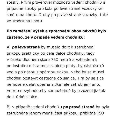
stezky. První prověřoval možnosti vedení chodníku a
případné stezky pro kola po levé straně vozovky ve
směru na Lhotu. Druhý po pravé straně vozovky, také
ve směru na Lhotu.
Po zaměření výšek a zpracování obou návrhů bylo
zjištěno, že v případě vedení chodníku:
A)
po levé straně
by muselo dojít k zatrubnění
příkopu prakticky po celé délce chodníku, tedy
v úseku dlouhém skoro 750 metrů a vzhledem k
nedostatku místa mezi silnicí a ploty, by část úseků
vedla po náspu s opěrnou zídkou. Nebo by se musel
chodník postavit částečně do silnice. Tím by se sice
nemusela dělat opěrná zídka, ale zatrubnění ano.
Velkou nevýhodou by samozřejmě bylo zúžení již tak
dost úzké silnice.
B) v případě vedení chodníku
po pravé straně
by byla
zatrubněna jenom menší část příkopu, přibližně 150