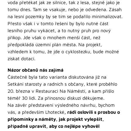
voda přetékat jak ze silnice, tak z lesa, stejně jako je
tomu dnes. Tam se vsakuje, nebo je odvedena. Zásah
na lesní pozemky by se tím se podařilo minimalizovat.
Přesto však i v tomto řešení by bylo nutné část
lesního pruhu vykácet, a to nutný pruh pro nový
příkop. Jde však o mnohem menší část, než
předpokládá územní plán města. Na projekt,
vzhledem k tomu, že jde o cyklostezku, bude možné
získat dotaci.
Názor občanů nás zajímá
Částečně byla tato varianta diskutována již na
Setkání starosty a radních s občany, které proběhlo
20. března v Restauraci Na Náměstí, a kam přišlo
téměř 30 lidí. Za přínosnou diskuzi děkujeme.
Na závěr představení výsledného návrhu, bychom
vás, a především Lhotecké
, rádi oslovili s prosbou o
připomínky a náměty, jak projekt vylepšit,
případně upravit, aby co nejlépe vyhověl