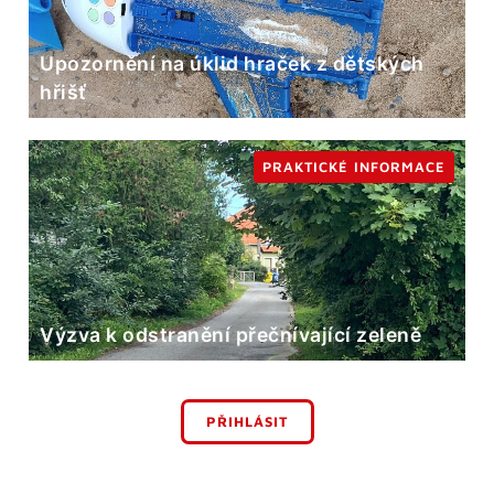
Upozornění na úklid hraček z dětských
hřišť
PRAKTICKÉ INFORMACE
Výzva k odstranění přečnívající zeleně
PŘIHLÁSIT