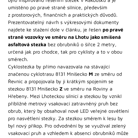
bylo inspirováno řešením stezek v Rakousku a je
umístěno po pravé straně silnice, především
z prostorových, finančních a praktických důvodů.
Prezentovatelný návrh s výkresovými dokumenty
najdete ke stažení dole v článku, je řešen
po pravé
straně vozovky ve směru na Lhotu jako smíšená
asfaltová stezka
bez obrubníků o šířce 2 metry,
určená jak pro chodce, tak pro cyklisty a to v obou
směrech.
Cyklostezka by přímo navazovala na stávající
značenou cyklotrasu 8131 Mníšecko
M
ze směru od
Řevnic a propojovala by ji krátkým spojením se
stezkou 8131 Mníšecko
Z
ve směru na Roviny a
Hřebeny. Mezi Lhoteckou silnicí a stezkou by vznikl
přibližně metrový vsakovací zatravněný pruh bez
obrub, který by obsahoval nové LED veřejné osvětlení
pro nasvětlení stezky. Za stezkou směrem k lesu by
byl nový příkop. Pro odvodnění by se využíval zelený
vsakovací pruh a vzhledem k absenci obrubníků může