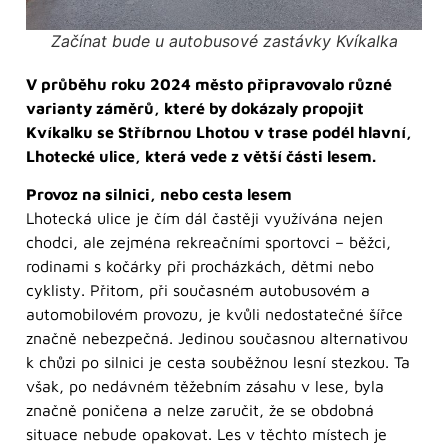
Začínat bude u autobusové zastávky Kvíkalka
V průběhu roku 2024 město připravovalo různé
varianty záměrů, které by dokázaly propojit
Kvíkalku se Stříbrnou Lhotou v trase podél hlavní,
Lhotecké ulice, která vede z větší části lesem.
Provoz na silnici, nebo cesta lesem
Lhotecká ulice je čím dál častěji využívána nejen
chodci, ale zejména rekreačními sportovci – běžci,
rodinami s kočárky při procházkách, dětmi nebo
cyklisty. Přitom, při současném autobusovém a
automobilovém provozu, je kvůli nedostatečné šířce
značně nebezpečná. Jedinou současnou alternativou
k chůzi po silnici je cesta souběžnou lesní stezkou. Ta
však, po nedávném těžebním zásahu v lese, byla
značně poničena a nelze zaručit, že se obdobná
situace nebude opakovat. Les v těchto místech je