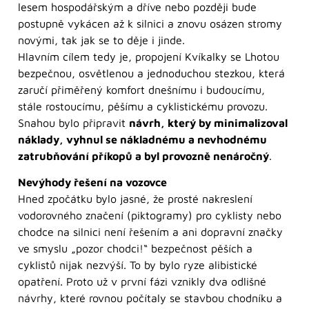
lesem hospodářským a dříve nebo později bude
postupně vykácen až k silnici a znovu osázen stromy
novými, tak jak se to děje i jinde.
Hlavním cílem tedy je, propojení Kvíkalky se Lhotou
bezpečnou, osvětlenou a jednoduchou stezkou, která
zaručí přiměřený komfort dnešnímu i budoucímu,
stále rostoucímu, pěšímu a cyklistickému provozu.
Snahou bylo připravit
návrh, který by minimalizoval
náklady, vyhnul se nákladnému a nevhodnému
zatrubňování příkopů a byl provozně nenáročný
.
Nevýhody řešení na vozovce
Hned zpočátku bylo jasné, že prosté nakreslení
vodorovného značení (piktogramy) pro cyklisty nebo
chodce na silnici není řešením a ani dopravní značky
ve smyslu „pozor chodci!“ bezpečnost pěších a
cyklistů nijak nezvýší. To by bylo ryze alibistické
opatření. Proto už v první fázi vznikly dva odlišné
návrhy, které rovnou počítaly se stavbou chodníku a