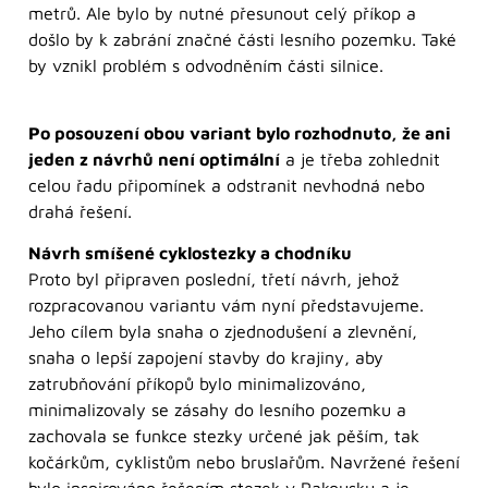
metrů. Ale bylo by nutné přesunout celý příkop a
došlo by k zabrání značné části lesního pozemku. Také
by vznikl problém s odvodněním části silnice.
Po posouzení obou variant bylo rozhodnuto, že ani
jeden z návrhů není optimální
a je třeba zohlednit
celou řadu připomínek a odstranit nevhodná nebo
drahá řešení.
Návrh smíšené cyklostezky a chodníku
Proto byl připraven poslední, třetí návrh, jehož
rozpracovanou variantu vám nyní představujeme.
Jeho cílem byla snaha o zjednodušení a zlevnění,
snaha o lepší zapojení stavby do krajiny, aby
zatrubňování příkopů bylo minimalizováno,
minimalizovaly se zásahy do lesního pozemku a
zachovala se funkce stezky určené jak pěším, tak
kočárkům, cyklistům nebo bruslařům. Navržené řešení