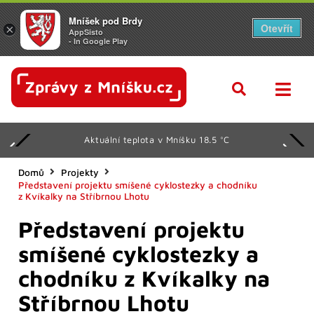
Mníšek pod Brdy
Otevřít
×
AppSisto
- In Google Play
Aktuální teplota v Mníšku 18.5 °C
Domů
Projekty
Představení projektu smíšené cyklostezky a chodníku
z Kvíkalky na Stříbrnou Lhotu
Představení projektu
smíšené cyklostezky a
chodníku z Kvíkalky na
Stříbrnou Lhotu