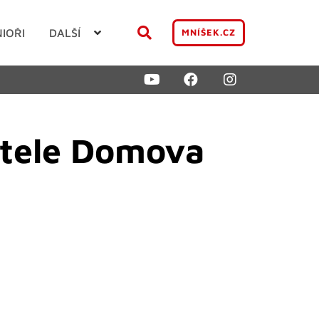
NIOŘI
DALŠÍ
MNÍŠEK.CZ
itele Domova