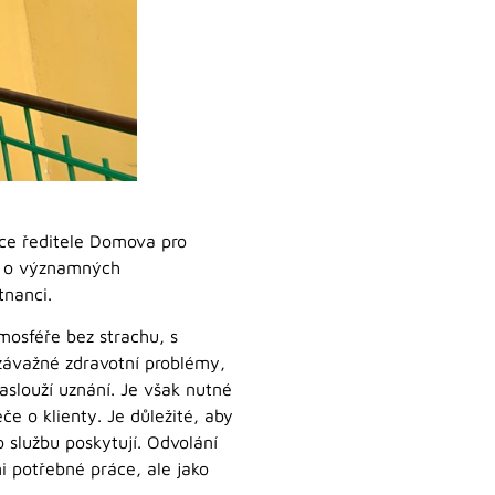
ce ředitele Domova pro
čí o významných
tnanci.
mosféře bez strachu, s
 závažné zdravotní problémy,
aslouží uznání. Je však nutné
e o klienty. Je důležité, aby
o službu poskytují. Odvolání
i potřebné práce, ale jako