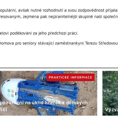
pulární, avšak nutné rozhodnutí a svou zodpovědnost přijala
eresovaným, zejména pak nejzranitelnější skupině naší společ
ovi poděkování za jeho předchozí práci.
mova pro seniory stávající zaměstnankyni Terezu Středovou, 
PRAKTICKÉ INFORMACE
pozornění na úklid hraček z dětských
řišť
Výzva