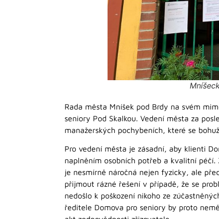
Mníšeck
Rada města Mníšek pod Brdy na svém mimoř
seniory Pod Skalkou. Vedení města za posl
manažerských pochybeních, které se bohužel
Pro vedení města je zásadní, aby klienti Do
naplněním osobních potřeb a kvalitní péčí.
je nesmírně náročná nejen fyzicky, ale pře
přijmout rázné řešení v případě, že se prob
nedošlo k poškození nikoho ze zúčastněných, 
ředitele Domova pro seniory by proto neměl
akt zodpovědnosti zřizovatele.