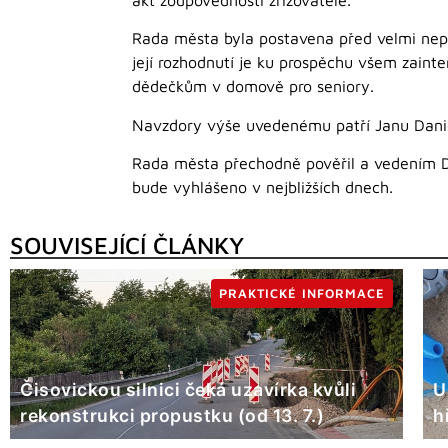
Rada města byla postavena před velmi nepo
její rozhodnutí je ku prospěchu všem zaint
dědečkům v domově pro seniory.
Navzdory výše uvedenému patří Janu Daniel
Rada města přechodně pověřil a vedením Do
bude vyhlášeno v nejbližších dnech.
SOUVISEJÍCÍ ČLÁNKY
PRAKTICKÉ INFORMACE
Čisovickou silnici čeká uzavírka kvůli
U
rekonstrukci propustku (od 13. 7.)
h