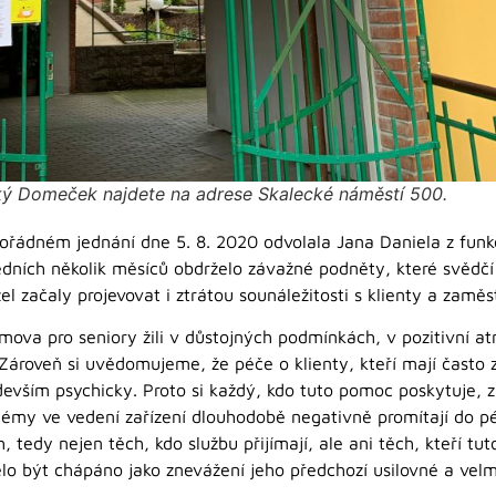
ý Domeček najdete na adrese Skalecké náměstí 500.
ádném jednání dne 5. 8. 2020 odvolala Jana Daniela z funk
edních několik měsíců obdrželo závažné podněty, které svěd
 začaly projevovat i ztrátou sounáležitosti s klienty a zaměs
mova pro seniory žili v důstojných podmínkách, v pozitivní at
 Zároveň si uvědomujeme, že péče o klienty, kteří mají často
devším psychicky. Proto si každý, kdo tuto pomoc poskytuje, z
lémy ve vedení zařízení dlouhodobě negativně promítají do péč
tedy nejen těch, kdo službu přijímají, ale ani těch, kteří tut
o být chápáno jako znevážení jeho předchozí usilovné a velm