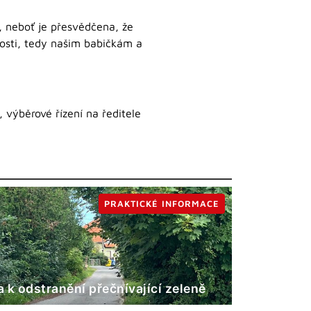
, neboť je přesvědčena, že
nosti, tedy našim babičkám a
výběrové řízení na ředitele
PRAKTICKÉ INFORMACE
 k odstranění přečnívající zeleně