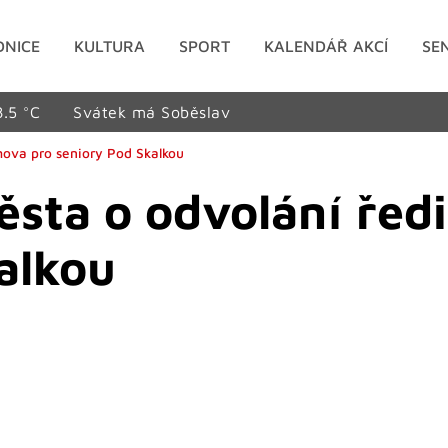
DNICE
KULTURA
SPORT
KALENDÁŘ AKCÍ
SE
8.5 °C
Svátek má Soběslav
mova pro seniory Pod Skalkou
ěsta o odvolání řed
alkou