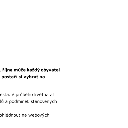
. října může každý obyvatel
 postačí si vybrat na
ěsta. V průběhu května až
adů a podmínek stanovených
prohlédnout na webových