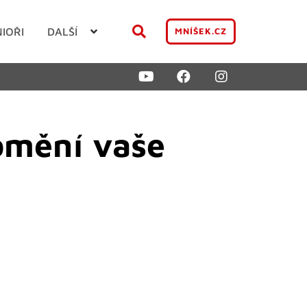
NIOŘI
DALŠÍ
MNÍŠEK.CZ
omění vaše