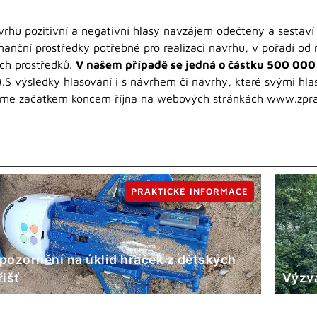
rhu pozitivní a negativní hlasy navzájem odečteny a sestaví
anční prostředky potřebné pro realizaci návrhu, v pořadí od n
ích prostředků.
V našem případě se jedná o částku 500 000
.S výsledky hlasování i s návrhem či návrhy, které svými hla
míme začátkem koncem října na webových stránkách www.zpr
PRAKTICKÉ INFORMACE
pozornění na úklid hraček z dětských
řišť
Výzva