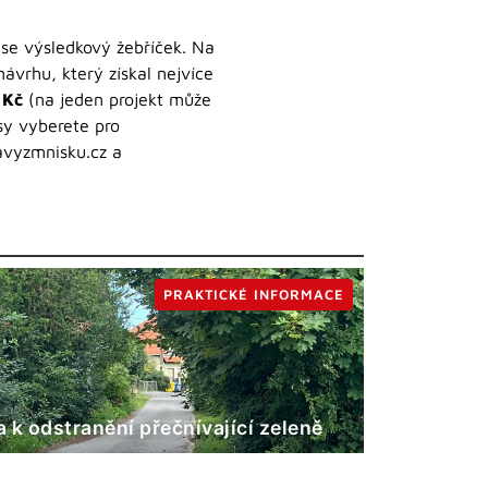
 se výsledkový žebříček. Na
ávrhu, který získal nejvíce
 Kč
(na jeden projekt může
sy vyberete pro
avyzmnisku.cz a
PRAKTICKÉ INFORMACE
 k odstranění přečnívající zeleně