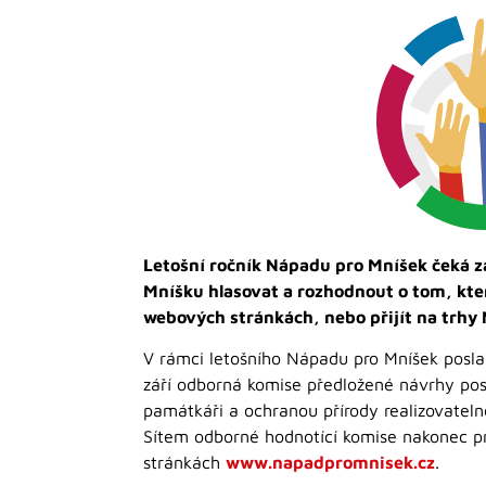
Letošní ročník Nápadu pro Mníšek čeká zá
Mníšku hlasovat a rozhodnout o tom, kter
webových stránkách, nebo přijít na trhy N
V rámci letošního Nápadu pro Mníšek posla
září odborná komise předložené návrhy pos
památkáři a ochranou přírody realizovateln
Sítem odborné hodnotící komise nakonec p
stránkách
www.napadpromnisek.cz
.