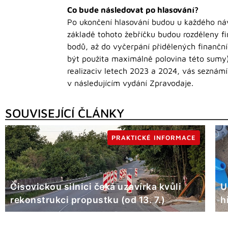
Co bude následovat po hlasování?
Po ukončení hlasování budou u každého náv
základě tohoto žebříčku budou rozděleny fin
bodů, až do vyčerpání přidělených finančn
být použita maximálně polovina této sumy)
realizaciv letech 2023 a 2024, vás sezná
v následujícím vydání Zpravodaje.
SOUVISEJÍCÍ ČLÁNKY
PRAKTICKÉ INFORMACE
Čisovickou silnici čeká uzavírka kvůli
U
rekonstrukci propustku (od 13. 7.)
h