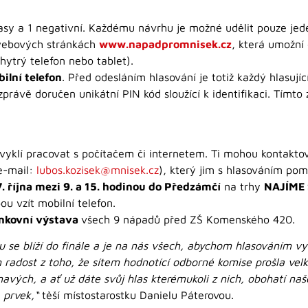
hlasy a 1 negativní. Každému návrhu je možné udělit pouze jed
 webových stránkách
www.napadpromnisek.cz
, která umožní 
chytrý telefon nebo tablet).
ilní telefon
. Před odesláním hlasování je totiž každý hlasují
zprávě doručen unikátní PIN kód sloužící k identifikaci. Tímt
zvyklí pracovat s počítačem či internetem. Ti mohou kontakto
 e-mail:
lubos.kozisek@mnisek.cz
), který jim s hlasováním po
. října mezi 9. a 15. hodinou do Předzámčí
na trhy
NAJÍME 
u vzít mobilní telefon.
nkovní výstava
všech 9 nápadů před ZŠ Komenského 420.
tu se blíží do finále a je na nás všech, abychom hlasováním vy
m radost z toho, že sítem hodnotící odborné komise prošla vel
mavých, a ať už dáte svůj hlas kterémukoli z nich, obohatí na
prvek,“
těší místostarostku Danielu Páterovou.