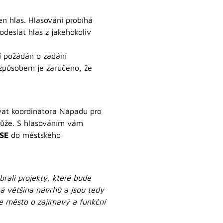
en hlas. Hlasování probíhá
odeslat hlas z jakéhokoliv
cí požádán o zadání
o způsobem je zaručeno, že
vat koordinátora Nápadu pro
může. S hlasováním vám
SE
do městského
brali projekty, které bude
ká většina návrhů a jsou tedy
še město o zajímavý a funkční