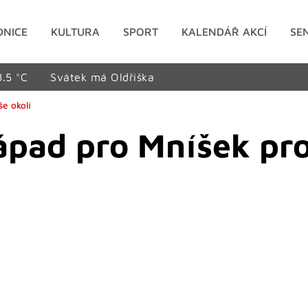
DNICE
KULTURA
SPORT
KALENDÁŘ AKCÍ
SE
8.5 °C
Svátek má Oldřiška
e okolí
ápad pro Mníšek pr