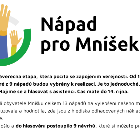
věrečná etapa, která počítá se zapojením veřejnosti. Od 1
é z 9 nápadů budou vybrány k realizaci. Je to jednoduché,
ajíme se a hlasovat s asistencí. Čas máte do 14. října.
li obyvatelé Mníšku celkem 13 nápadů na vylepšení našeho m
uzovala a hodnotila, zda jsou z hlediska odhadovaných nákl
é.
rošlo a
do hlasování postoupilo 9 návrhů
, které si můžete 