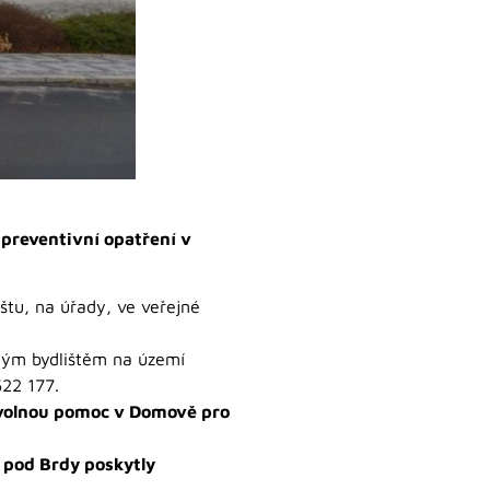
 preventivní opatření v
štu, na úřady, ve veřejné
alým bydlištěm na území
522 177.
volnou pomoc v Domově pro
pod Brdy poskytly