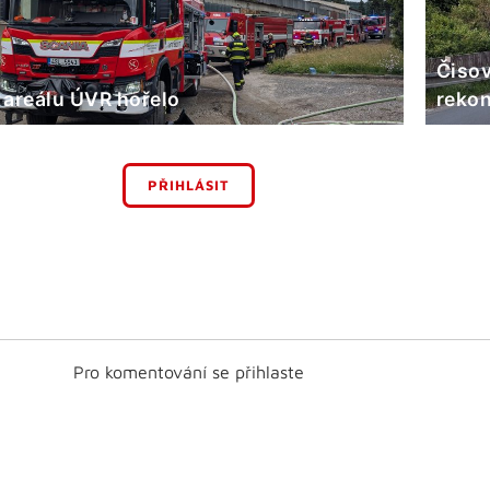
Čisov
 areálu ÚVR hořelo
rekon
PŘIHLÁSIT
Pro komentování se přihlaste