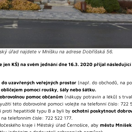
ský úřad najdete v Mníšku na adrese Dobříšská 56.
 jen KŠ) na svém jednání dne 16.3. 2020 přijal následující
y
do uzavřených veřejných prostor
(např. do obchodů, na po
 obličejem pomocí roušky, šály nebo šátku.
 dobrovolnou pomoc občanům
(nákupy potravin a léků) s trv
užití této dobrovolné pomoci volejte na telefonní číslo: 722 
 proti hepatitidě typu B a byli by
ochotni poskytnout dobro
li na telefonním čísle: 722 522 177.
dočeského kraje i Městský úřad Černošice, aby
městu Mníšek 
stku jednáním s dodavateli ochranných pomůcek.