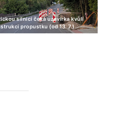
ickou silnici čeká uzavírka kvůli
strukci propustku (od 13. 7.)