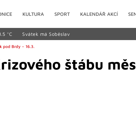
DNICE
KULTURA
SPORT
KALENDÁŘ AKCÍ
SE
8.5 °C
Svátek má Soběslav
k pod Brdy – 16.3.
Krizového štábu mě