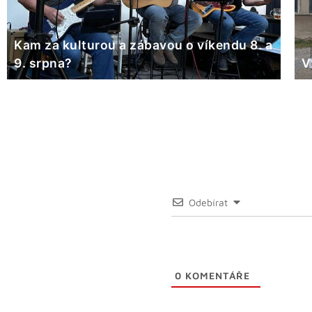
Kam za kulturou a zábavou o víkendu 8. a
9. srpna?
V
Odebírat
0
KOMENTÁŘE