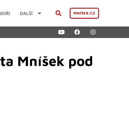
NIOŘI
DALŠÍ
MNÍŠEK.CZ
sta Mníšek pod