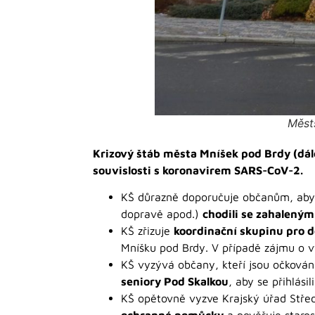
Měst
Krizový štáb města Mníšek pod Brdy (dále
souvislosti s koronavirem SARS-CoV-2.
KŠ důrazně doporučuje občanům, ab
dopravě apod.)
chodili se zahaleným
KŠ zřizuje
koordinační skupinu pro
Mníšku pod Brdy. V případě zájmu o vy
KŠ vyzývá občany, kteří jsou očkování
seniory Pod Skalkou
, aby se přihlási
KŠ opětovně vyzve Krajský úřad Stře
ochranné pomůcky
a pověřuje staro