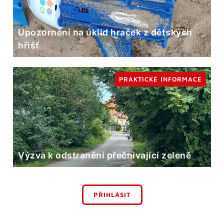
Upozornění na úklid hraček z dětských
hřišť
PRAKTICKÉ INFORMACE
Výzva k odstranění přečnívající zeleně
PŘIHLÁSIT