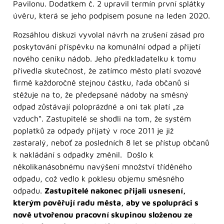
Pavilonu. Dodatkem č. 2 upravil termín první splátky
úvěru, která se jeho podpisem posune na leden 2020.
Rozsáhlou diskuzi vyvolal návrh na zrušení zásad pro
poskytování příspěvku na komunální odpad a přijetí
nového ceníku nádob. Jeho předkladatelku k tomu
přivedla skutečnost, že zatímco město platí svozové
firmě každoročně stejnou částku, řada občanů si
stěžuje na to, že předepsané nádoby na směsný
odpad zůstávají poloprázdné a oni tak platí „za
vzduch“. Zastupitelé se shodli na tom, že systém
poplatků za odpady přijatý v roce 2011 je již
zastaralý, neboť za posledních 8 let se přístup občanů
k nakládání s odpadky změnil. Došlo k
několikanásobnému navýšení množství tříděného
odpadu, což vedlo k poklesu objemu směsného
odpadu.
Zastupitelé nakonec přijali usnesení,
kterým pověřují radu města, aby ve spolupráci s
nově utvořenou pracovní skupinou složenou ze