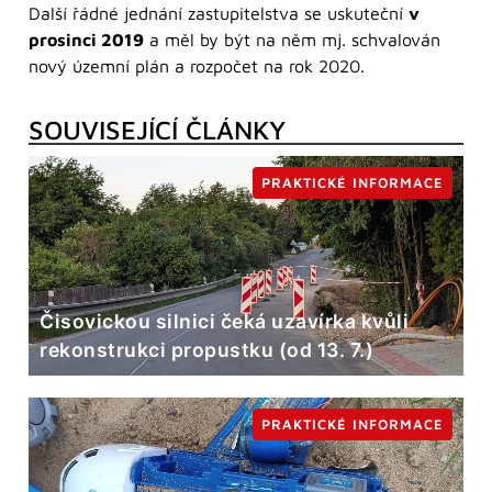
Další řádné jednání zastupitelstva se uskuteční
v
prosinci 2019
a měl by být na něm mj. schvalován
nový územní plán a rozpočet na rok 2020.
SOUVISEJÍCÍ ČLÁNKY
PRAKTICKÉ INFORMACE
Čisovickou silnici čeká uzavírka kvůli
rekonstrukci propustku (od 13. 7.)
PRAKTICKÉ INFORMACE