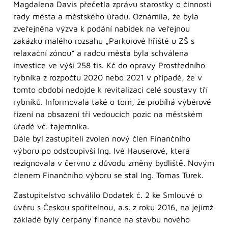
Magdalena Davis přečetla zprávu starostky o činnosti
rady města a městského úřadu. Oznámila, že byla
zveřejněna výzva k podání nabídek na veřejnou
zakázku malého rozsahu „Parkurové hřiště u ZŠ s
relaxační zónou“ a radou města byla schválena
investice ve výši 258 tis. Kč do opravy Prostředního
rybníka z rozpočtu 2020 nebo 2021 v případě, že v
tomto období nedojde k revitalizaci celé soustavy tří
rybníků. Informovala také o tom, že probíhá výběrové
řízení na obsazení tří vedoucích pozic na městském
úřadě vč. tajemníka.
Dále byl zastupiteli zvolen nový člen Finančního
výboru po odstoupivší Ing. Ivě Hauserové, která
rezignovala v červnu z důvodu změny bydliště. Novým
členem Finančního výboru se stal Ing. Tomas Turek.
Zastupitelstvo schválilo Dodatek č. 2 ke Smlouvě o
úvěru s Českou spořitelnou, a.s. z roku 2016, na jejímž
základě byly čerpány finance na stavbu nového