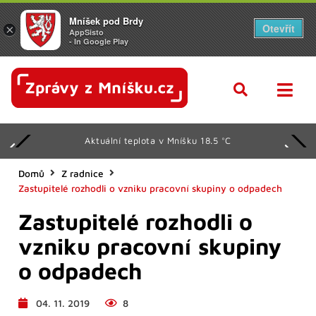
Mníšek pod Brdy
Otevřít
×
AppSisto
- In Google Play
Aktuální teplota v Mníšku 18.5 °C
Domů
Z radnice
Zastupitelé rozhodli o vzniku pracovní skupiny o odpadech
Zastupitelé rozhodli o
vzniku pracovní skupiny
o odpadech
04. 11. 2019
8