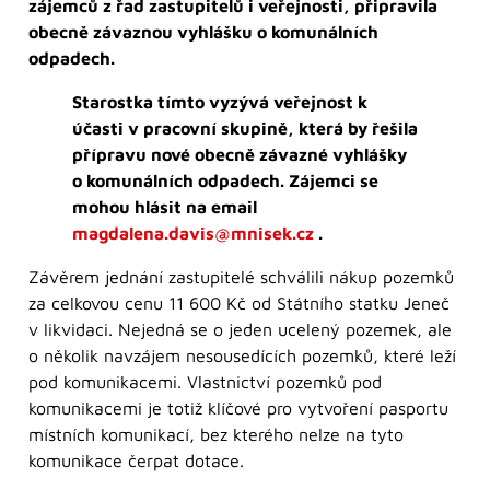
zájemců z řad zastupitelů i veřejnosti, připravila
obecně závaznou vyhlášku o komunálních
odpadech.
Starostka tímto vyzývá veřejnost k
účasti v pracovní skupině, která by řešila
přípravu nové obecně závazné vyhlášky
o komunálních odpadech. Zájemci se
mohou hlásit na email
magdalena.davis@mnisek.cz
.
Závěrem jednání zastupitelé schválili nákup pozemků
za celkovou cenu 11 600 Kč od Státního statku Jeneč
v likvidaci. Nejedná se o jeden ucelený pozemek, ale
o několik navzájem nesousedících pozemků, které leží
pod komunikacemi. Vlastnictví pozemků pod
komunikacemi je totiž klíčové pro vytvoření pasportu
místních komunikací, bez kterého nelze na tyto
komunikace čerpat dotace.