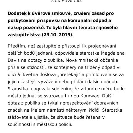
sálu Pavilonu.
Dodatek k úvěrové smlouvě, zrušení zásad pro
poskytování příspěvku na komunální odpad a
nákup pozemků. To byla hlavní témata říjnového
zastupitelstva (23.10. 2019).
Předtím, než zastupitelé přistoupili k projednávání
dalších bodů jednání, odpovídala starostka Magdalena
Davis na dotazy z publika. Nová mníšecká občanka
přišla se stížností, že kontejnery na tříděný odpad v
ulici 9. května doslova „přetékají“ a přimlouvala se za
jejich častější vyvážení nebo přidání dalších nádob.
Starostka reagovala sdělením, že v tomto směru bude
město jednat se svozovou firmou Komwag. Další
dotaz z publika se týkal nerespektování dopravních
značek na Malém náměstí některými řidiči. Starostka
stěžovatele ujistila, že situace bude řešena v
součinnosti s městskou policií.