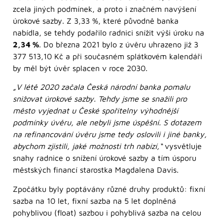
zcela jiných podmínek, a proto i značném navýšení
úrokové sazby. Z 3,33 %, které původně banka
nabídla, se tehdy podařilo radnici snížit výši úroku na
2,34 %
. Do března 2021 bylo z úvěru uhrazeno již 3
377 513,10 Kč a při současném splátkovém kalendáři
by měl být úvěr splacen v roce 2030.
„V létě 2020 začala Česká národní banka pomalu
snižovat úrokové sazby. Tehdy jsme se snažili pro
město vyjednat u České spořitelny výhodnější
podmínky úvěru, ale nebyli jsme úspěšní. S dotazem
na refinancování úvěru jsme tedy oslovili i jiné banky,
abychom zjistili, jaké možnosti trh nabízí,“
vysvětluje
snahy radnice o snížení úrokové sazby a tím úsporu
městských financí starostka Magdalena Davis.
Zpočátku byly poptávány různé druhy produktů: fixní
sazba na 10 let, fixní sazba na 5 let doplněná
pohyblivou (float) sazbou i pohyblivá sazba na celou