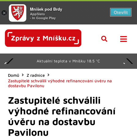
Mníšek pod Brdy
Otevřít
×
AppSisto
- In Google Play
Aktuální teplota v Mníšku 18.5 °C
Domů
Z radnice
Zastupitelé schválili výhodné refinancování úvěru na
dostavbu Pavilonu
Zastupitelé schválili
výhodné refinancování
úvěru na dostavbu
Pavilonu