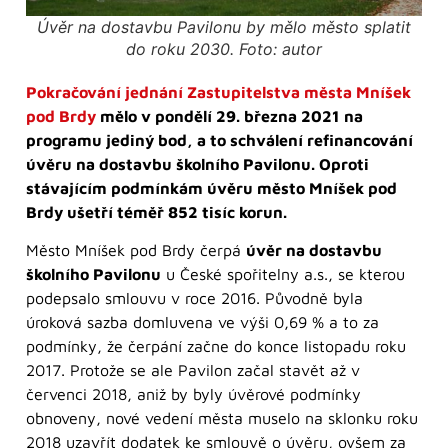
Úvěr na dostavbu Pavilonu by mělo město splatit
do roku 2030. Foto: autor
Pokračování jednání Zastupitelstva města Mníšek
pod Brdy
mělo v pondělí 29. března 2021 na
programu jediný bod, a to schválení refinancování
úvěru na dostavbu školního Pavilonu. Oproti
stávajícím podmínkám úvěru město Mníšek pod
Brdy ušetří téměř 852 tisíc korun.
Město Mníšek pod Brdy čerpá
úvěr na dostavbu
školního Pavilonu
u České spořitelny a.s., se kterou
podepsalo smlouvu v roce 2016. Původně byla
úroková sazba domluvena ve výši 0,69 % a to za
podmínky, že čerpání začne do konce listopadu roku
2017. Protože se ale Pavilon začal stavět až v
červenci 2018, aniž by byly úvěrové podmínky
obnoveny, nové vedení města muselo na sklonku roku
2018 uzavřít dodatek ke smlouvě o úvěru, ovšem za