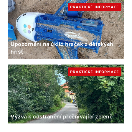
PRAKTICKÉ INFORMACE
Upozornění na úklid hraček z dětských
hřišť
PRAKTICKÉ INFORMACE
Výzva k odstranění přečnívající zeleně