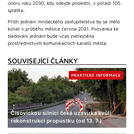
únoru roku 2030, kdy odejde poslední, v pořadí 105.
splátka.
Příští jednání mníšeckého zastupitelstva by se mělo
konat v průběhu měsíce června 2021. Pozvánka ke
sledování jednání bude včas zveřejněna
prostřednictvím komunikačních kanálů města.
SOUVISEJÍCÍ ČLÁNKY
PRAKTICKÉ INFORMACE
Čisovickou silnici čeká uzavírka kvůli
rekonstrukci propustku (od 13. 7.)