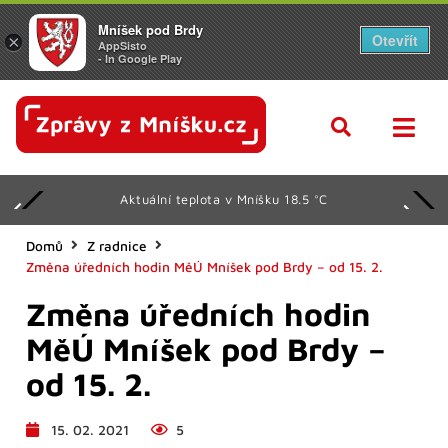
Mníšek pod Brdy
Otevřít
×
AppSisto
- In Google Play
Aktuální teplota v Mníšku 18.5 °C
Domů
Z radnice
Změna úředních hodin MěÚ Mníšek pod Brdy – od 15. 2.
Změna úředních hodin
MěÚ Mníšek pod Brdy –
od 15. 2.
15. 02. 2021
5