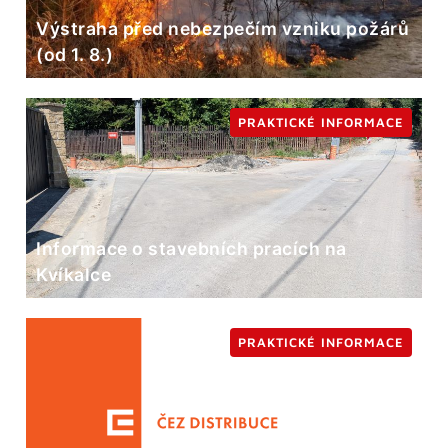
Výstraha před nebezpečím vzniku požárů
(od 1. 8.)
PRAKTICKÉ INFORMACE
Informace o stavebních pracích na
Kvíkalce
PRAKTICKÉ INFORMACE