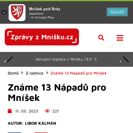
Mníšek pod Brdy
Otevřít
×
AppSisto
- In Google Play
Aktuální teplota v Mníšku 18.5 °C
Domů
Z radnice
Známe 13 Nápadů pro Mníšek
Známe 13 Nápadů pro
Mníšek
11. 05. 2023
221
AUTOR:
LIBOR KÁLMÁN