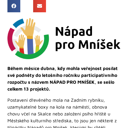
Během měsíce dubna, kdy mohla veřejnost posílat
své podněty do letošního ročníku participativního
rozpočtu s názvem NÁPAD PRO MNÍŠEK, se sešlo
celkem 13 projektů.
Postavení dřevěného mola na Zadním rybníku,
uzamykatelné boxy na kola na náměstí, obnova
chovu včel na Skalce nebo založení psího hřiště u
Městského kulturního střediska, to jsou jen některé z
třináctky Nápadů pro Mníšek, kterými by chtěli