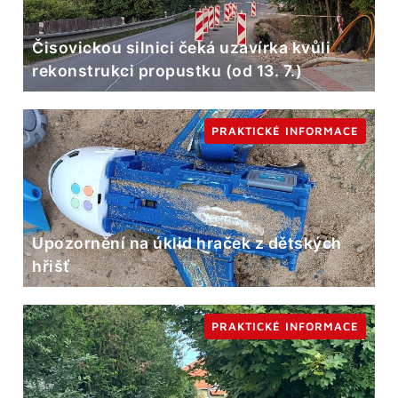
Čisovickou silnici čeká uzavírka kvůli
rekonstrukci propustku (od 13. 7.)
PRAKTICKÉ INFORMACE
Upozornění na úklid hraček z dětských
hřišť
PRAKTICKÉ INFORMACE