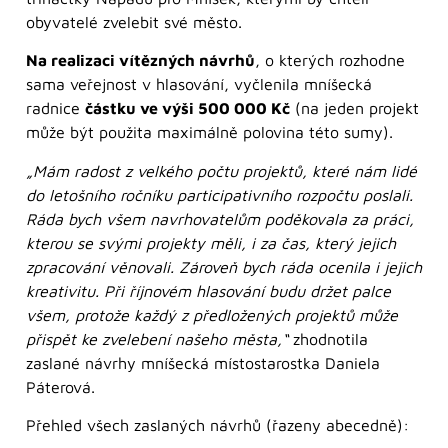
obyvatelé zvelebit své město.
Na realizaci vítězných návrhů
, o kterých rozhodne
sama veřejnost v hlasování, vyčlenila mníšecká
radnice
částku ve výši 500 000 Kč
(na jeden projekt
může být použita maximálně polovina této sumy).
„Mám radost z velkého počtu projektů, které nám lidé
do letošního ročníku participativního rozpočtu poslali.
Ráda bych všem navrhovatelům poděkovala za práci,
kterou se svými projekty měli, i za čas, který jejich
zpracování věnovali. Zároveň bych ráda ocenila i jejich
kreativitu. Při říjnovém hlasování budu držet palce
všem, protože každý z předložených projektů může
přispět ke zvelebení našeho města,“
zhodnotila
zaslané návrhy mníšecká místostarostka Daniela
Páterová.
Přehled všech zaslaných návrhů (řazeny abecedně):