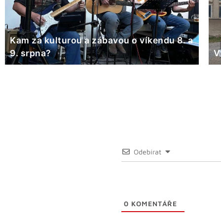
Kam za kulturou a zábavou o víkendu 8. a
9. srpna?
V
Odebírat
0
KOMENTÁŘE