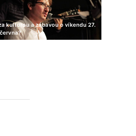
a kulturou a zábavou o víkendu 27.
 června?