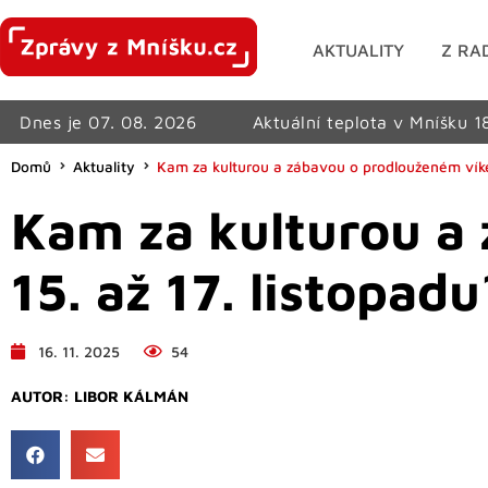
AKTUALITY
Z RA
Dnes je 07. 08. 2026
Aktuální teplota v Mníšku 1
Domů
Aktuality
Kam za kulturou a zábavou o prodlouženém víke
Kam za kulturou a
15. až 17. listopadu
16. 11. 2025
54
AUTOR:
LIBOR KÁLMÁN