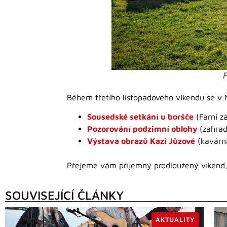
F
Během třetího listopadového víkendu se v 
Sousedské setkání u boršče
(Farní z
Pozorování podzimní oblohy
(zahra
Výstava obrazů Kazi Jůzové
(kavárn
Přejeme vám příjemný prodloužený víkend, a
SOUVISEJÍCÍ ČLÁNKY
AKTUALITY