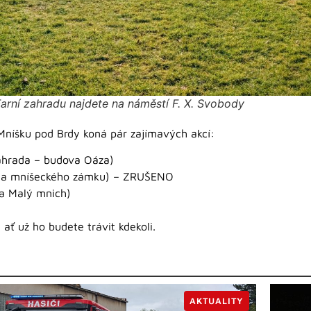
arní zahradu najdete na náměstí F. X. Svobody
Mníšku pod Brdy koná pár zajímavých akcí:
ahrada – budova Oáza)
da mníšeckého zámku) – ZRUŠENO
a Malý mnich)
ť už ho budete trávit kdekoli.
AKTUALITY