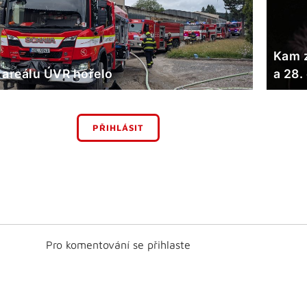
Kam z
 areálu ÚVR hořelo
a 28.
PŘIHLÁSIT
Pro komentování se přihlaste