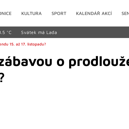
DNICE
KULTURA
SPORT
KALENDÁŘ AKCÍ
SE
8.5 °C
Svátek má Lada
ndu 15. až 17. listopadu?
 zábavou o prodlou
?