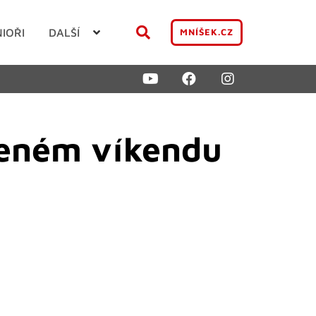
NIOŘI
DALŠÍ
MNÍŠEK.CZ
ženém víkendu