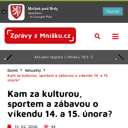
Mníšek pod Brdy
Otevřít
×
AppSisto
- In Google Play
Aktuální teplota v Mníšku 18.5 °C
Domů
Aktuality
Kam za kulturou, sportem a zábavou o víkendu 14. a 15.
února?
Kam za kulturou,
sportem a zábavou o
víkendu 14. a 15. února?
13. 02. 2026
44