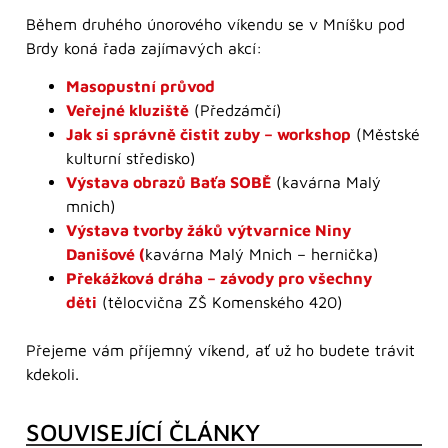
Během druhého únorového víkendu se v Mníšku pod
Brdy koná řada zajímavých akcí:
Masopustní průvod
Veřejné kluziště
(Předzámčí)
Jak si správně čistit zuby – workshop
(Městské
kulturní středisko)
Výstava obrazů Baťa SOBĚ
(kavárna Malý
mnich)
Výstava tvorby žáků výtvarnice Niny
Danišové
(
kavárna Malý Mnich – hernička)
Překážková dráha – závody pro všechny
děti
(tělocvična ZŠ Komenského 420)
Přejeme vám příjemný víkend, ať už ho budete trávit
kdekoli.
SOUVISEJÍCÍ ČLÁNKY