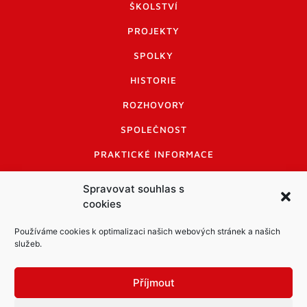
ŠKOLSTVÍ
PROJEKTY
SPOLKY
HISTORIE
ROZHOVORY
SPOLEČNOST
PRAKTICKÉ INFORMACE
CENÍK INZERCE
Spravovat souhlas s
cookies
INFORMACE A KODEX DISKUTUJÍCÍCH
LOGO A LOGO MANUÁL
Používáme cookies k optimalizaci našich webových stránek a našich
služeb.
Příjmout