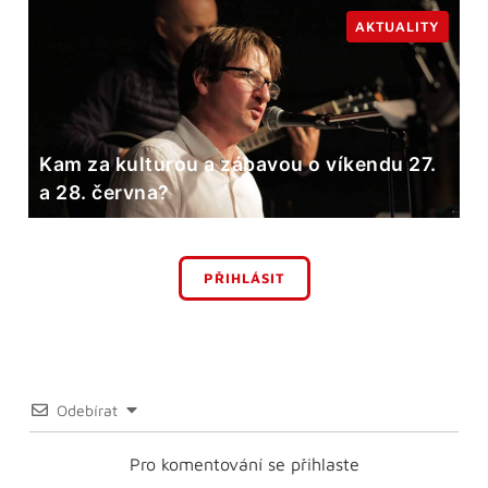
AKTUALITY
Kam za kulturou a zábavou o víkendu 27.
a 28. června?
PŘIHLÁSIT
Odebírat
Pro komentování se přihlaste