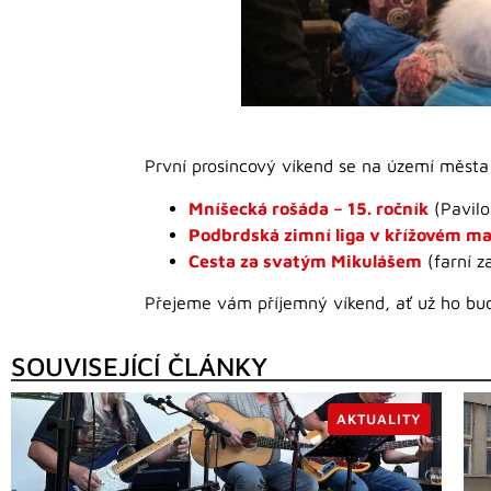
První prosincový víkend se na území města
Mníšecká rošáda – 15. ročník
(Pavilo
Podbrdská zimní liga v křížovém ma
Cesta za svatým Mikulášem
(farní z
Přejeme vám příjemný víkend, ať už ho bude
SOUVISEJÍCÍ ČLÁNKY
AKTUALITY