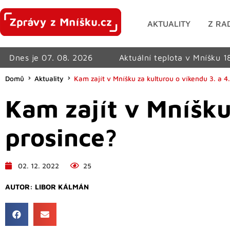
AKTUALITY
Z RA
Dnes je 07. 08. 2026
Aktuální teplota v Mníšku 1
Domů
Aktuality
Kam zajít v Mníšku za kulturou o víkendu 3. a 4
Kam zajít v Mníšku 
prosince?
02. 12. 2022
25
AUTOR:
LIBOR KÁLMÁN