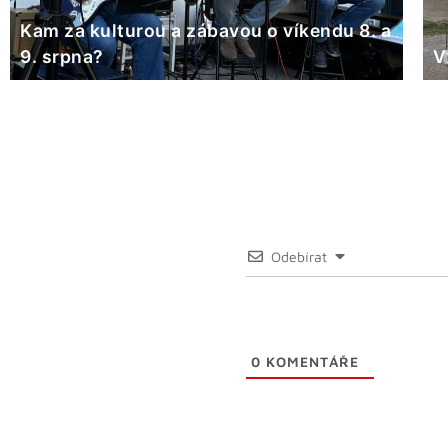
Kam za kulturou a zábavou o víkendu 8. a
9. srpna?
V
Odebírat
0
KOMENTÁŘE