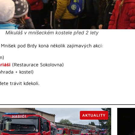
Mikuláš v mníšeckém kostele před 2 lety
 Mníšek pod Brdy koná několik zajímavých akcí:
n)
riáši
(Restaurace Sokolovna)
ahrada + kostel)
te trávit kdekoli.
AKTUALITY