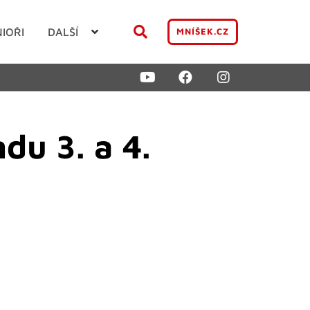
NIOŘI
DALŠÍ
MNÍŠEK.CZ
du 3. a 4.