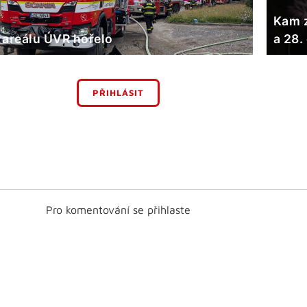
Kam z
 areálu ÚVR hořelo
a 28.
PŘIHLÁSIT
Pro komentování se přihlaste