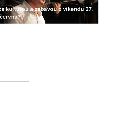
a kulturou a zábavou o víkendu 27.
 června?