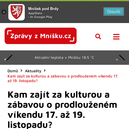
Mníšek pod Brdy
Otevřít
×
AppSisto
- In Google Play
Aktuální teplota v Mníšku 18.5 °C
Domů
Aktuality
Kam zajít za kulturou a zábavou o prodlouženém víkendu 17.
až 19. listopadu?
Kam zajít za kulturou a
zábavou o prodlouženém
víkendu 17. až 19.
listopadu?