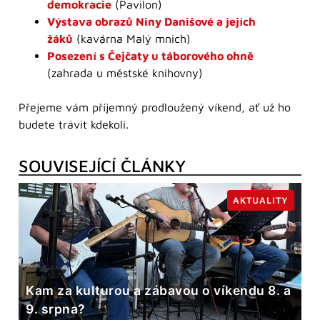
demokracie
(Pavilon)
Výstava obrazů Niny Danišové a jejích
žáků
(kavárna Malý mnich)
Posezení s Čejčaty u táborového ohně
(zahrada u městské knihovny)
Přejeme vám příjemný prodloužený víkend, ať už ho
budete trávit kdekoli.
SOUVISEJÍCÍ ČLÁNKY
AKTUALITY
Kam za kulturou a zábavou o víkendu 8. a
9. srpna?