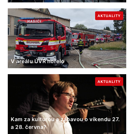
AKTUALITY
V areálu ÚVR hořelo
AKTUALITY
Kam za kulturou a zábavou o víkendu 27.
a 28. června?