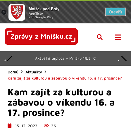
Mníšek pod Brdy
Otevřít
×
AppSisto
- In Google Play
Aktuální teplota v Mníšku 18.5 °C
Domů
Aktuality
Kam zajít za kulturou a zábavou o víkendu 16. a 17. prosince?
Kam zajít za kulturou a
zábavou o víkendu 16. a
17. prosince?
15. 12. 2023
36