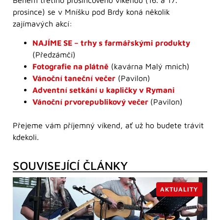
Během třetího prosincového víkendu (16. a 17.
prosince) se v Mníšku pod Brdy koná několik
zajímavých akcí:
NAJÍME SE – trhy s farmářskými produkty
(Předzámčí)
Fotografie na plátně
(kavárna Malý mnich)
Vánoční taneční večer
(Pavilon)
Adventní setkání u kapličky v Rymani
Vánoční prvorepublikový večer
(Pavilon)
Přejeme vám příjemný víkend, ať už ho budete trávit
kdekoli.
SOUVISEJÍCÍ ČLÁNKY
AKTUALITY