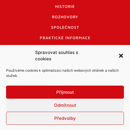
HISTORIE
ROZHOVORY
SPOLEČNOST
PRAKTICKÉ INFORMACE
CENÍK INZERCE
Spravovat souhlas s
cookies
INFORMACE A KODEX DISKUTUJÍCÍCH
LOGO A LOGO MANUÁL
Používáme cookies k optimalizaci našich webových stránek a našich
služeb.
Příjmout
Odmítnout
Informace o zpracování osobních údajů
PDF archiv Zpravodajů
Cookies
Předvolby
© Město Mníšek pod Brdy