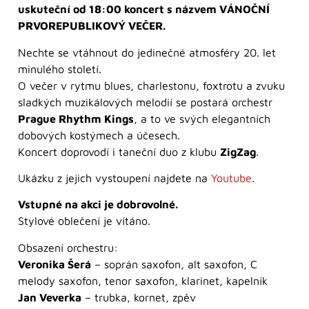
uskuteční od 18:00 koncert s názvem VÁNOČNÍ
PRVOREPUBLIKOVÝ VEČER.
Nechte se vtáhnout do jedinečné atmosféry 20. let
minulého století.
O večer v rytmu blues, charlestonu, foxtrotu a zvuku
sladkých muzikálových melodií se postará orchestr
Prague Rhythm Kings
, a to ve svých elegantních
dobových kostýmech a účesech.
Koncert doprovodí i taneční duo z klubu
ZigZag
.
Ukázku z jejich vystoupení najdete na
Youtube
.
Vstupné na akci je dobrovolné.
Stylové oblečení je vítáno.
Obsazení orchestru:
Veronika Šerá
– soprán saxofon, alt saxofon, C
melody saxofon, tenor saxofon, klarinet, kapelník
Jan Veverka
– trubka, kornet, zpěv