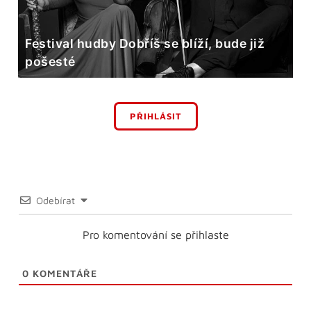
Festival hudby Dobříš se blíží, bude již
pošesté
PŘIHLÁSIT
Odebírat
Pro komentování se přihlaste
0
KOMENTÁŘE