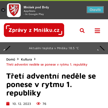
Mníšek pod Brdy
Otevřít
×
AppSisto
- In Google Play
Aktuální teplota v Mníšku 18.5 °C
Domů
Kultura
Třetí adventní neděle se ponese v rytmu 1. republiky
Třetí adventní neděle se
ponese v rytmu 1.
republiky
10. 12. 2023
76