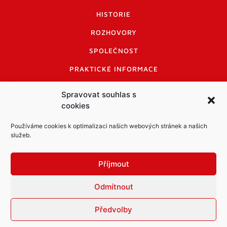
HISTORIE
ROZHOVORY
SPOLEČNOST
PRAKTICKÉ INFORMACE
CENÍK INZERCE
Spravovat souhlas s
cookies
INFORMACE A KODEX DISKUTUJÍCÍCH
LOGO A LOGO MANUÁL
Používáme cookies k optimalizaci našich webových stránek a našich
služeb.
Příjmout
Odmítnout
Informace o zpracování osobních údajů
PDF archiv Zpravodajů
Cookies
Předvolby
© Město Mníšek pod Brdy