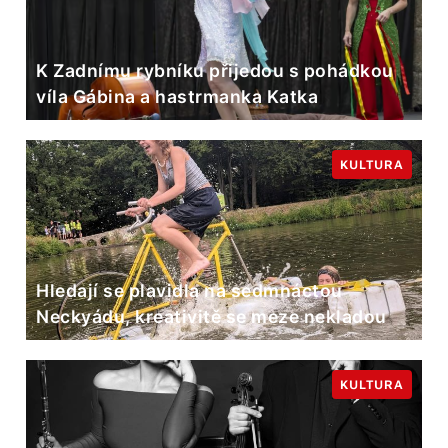
K Zadnímu rybníku přijedou s pohádkou
víla Gábina a hastrmanka Katka
KULTURA
Hledají se plavidla na sedmnáctou
Neckyádu, kreativitě se meze nekladou
KULTURA