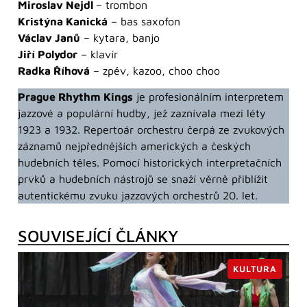
Miroslav Nejdl
– trombon
Kristýna Kanická
– bas saxofon
Václav Janů
– kytara, banjo
Jiří Polydor
– klavír
Radka Říhová
– zpěv, kazoo, choo choo
Prague Rhythm Kings
je profesionálním interpretem
jazzové a populární hudby, jež zaznívala mezi léty
1923 a 1932. Repertoár orchestru čerpá ze zvukových
záznamů nejpřednějších amerických a českých
hudebních těles. Pomocí historických interpretačních
prvků a hudebních nástrojů se snaží věrně přiblížit
autentickému zvuku jazzových orchestrů 20. let.
SOUVISEJÍCÍ ČLÁNKY
KULTURA