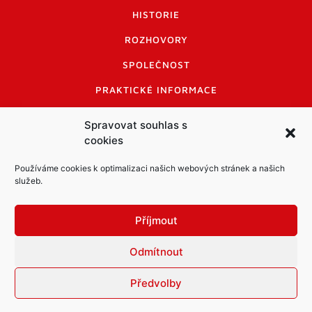
HISTORIE
ROZHOVORY
SPOLEČNOST
PRAKTICKÉ INFORMACE
CENÍK INZERCE
Spravovat souhlas s
cookies
INFORMACE A KODEX DISKUTUJÍCÍCH
LOGO A LOGO MANUÁL
Používáme cookies k optimalizaci našich webových stránek a našich
služeb.
Příjmout
Odmítnout
Informace o zpracování osobních údajů
PDF archiv Zpravodajů
Cookies
Předvolby
© Město Mníšek pod Brdy