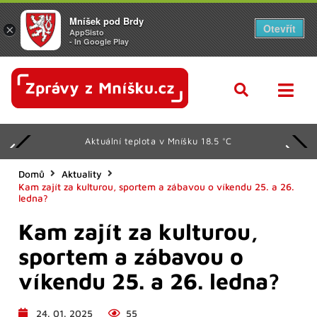
Mníšek pod Brdy
Otevřít
×
AppSisto
- In Google Play
Aktuální teplota v Mníšku 18.5 °C
Domů
Aktuality
Kam zajít za kulturou, sportem a zábavou o víkendu 25. a 26.
ledna?
Kam zajít za kulturou,
sportem a zábavou o
víkendu 25. a 26. ledna?
24. 01. 2025
55