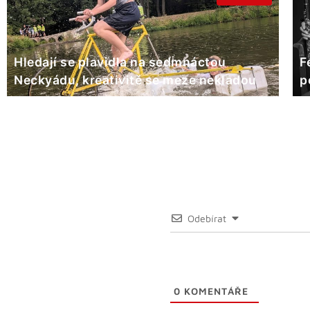
Hledají se plavidla na sedmnáctou
F
Neckyádu, kreativitě se meze nekladou
p
Odebírat
0
KOMENTÁŘE