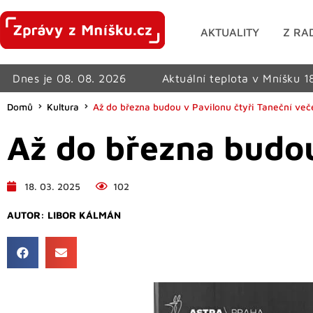
AKTUALITY
Z RA
Dnes je 08. 08. 2026
Aktuální teplota v Mníšku 1
Domů
Kultura
Až do března budou v Pavilonu čtyři Taneční več
Až do března budou
18. 03. 2025
102
AUTOR:
LIBOR KÁLMÁN