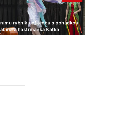
nímu rybníku přijedou s pohádkou
Gábina a hastrmanka Katka