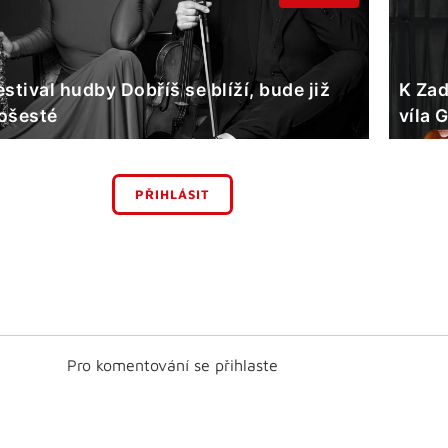
estival hudby Dobříš se blíží, bude již
K Zad
ošesté
víla 
PŘIHLÁSIT
Pro komentování se přihlaste