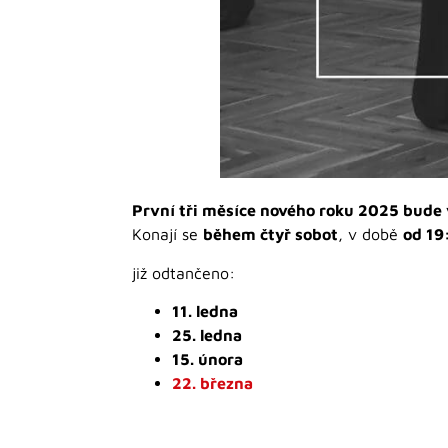
První tři měsíce nového roku 2025 bude v
Konají se
během čtyř sobot
, v době
od 19
již odtančeno:
11. ledna
25. ledna
15. února
22. března