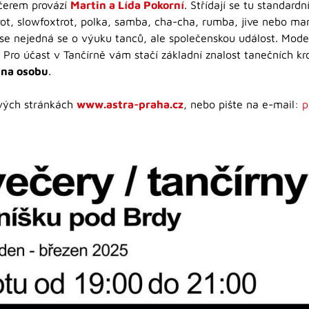
ečerem provází
Martin a Lída Pokorní
. Střídají se tu standard
xtrot, slowfoxtrot, polka, samba, cha-cha, rumba, jive nebo 
 se nejedná se o výuku tanců, ale společenskou událost. Mode
 Pro účast v Tančírně vám stačí základní znalost tanečních kr
 na osobu
.
ových stránkách
www.astra-praha.cz
, nebo pište na e-mail:
p