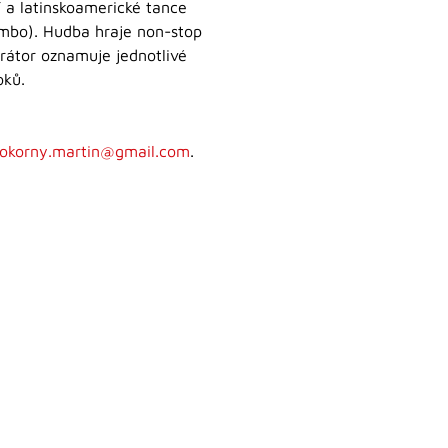
ní a latinskoamerické tance
mambo). Hudba hraje non-stop
rátor oznamuje jednotlivé
oků.
okorny.martin@gmail.com
.