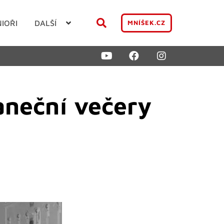
NIOŘI
DALŠÍ
MNÍŠEK.CZ
aneční večery