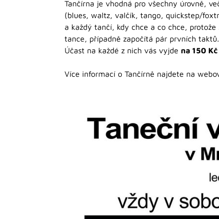
Tančírna je vhodná pro všechny úrovně, v
(blues, waltz, valčík, tango, quickstep/fo
a každý tančí, kdy chce a co chce, protože
tance, případně započítá pár prvních taktů.
Účast na každé z nich vás vyjde
na 150 Kč
Více informací o Tančírně najdete na web