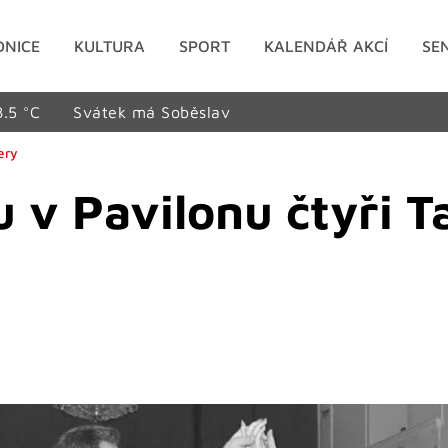
DNICE
KULTURA
SPORT
KALENDÁŘ AKCÍ
SE
8.5 °C
Svátek má Soběslav
ery
 v Pavilonu čtyři T