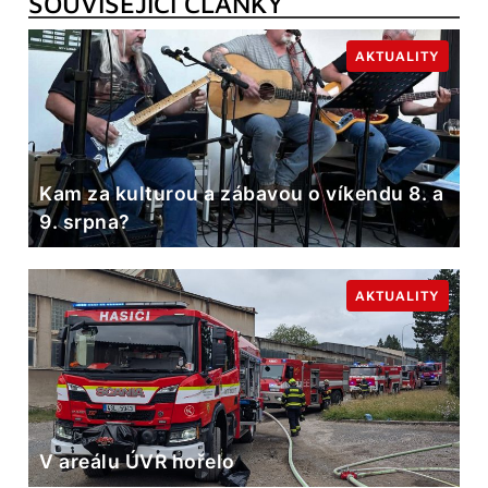
SOUVISEJÍCÍ ČLÁNKY
AKTUALITY
Kam za kulturou a zábavou o víkendu 8. a
9. srpna?
AKTUALITY
V areálu ÚVR hořelo