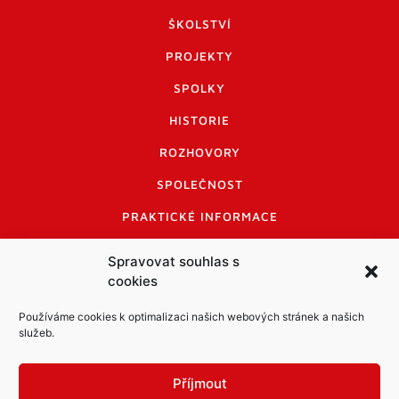
ŠKOLSTVÍ
PROJEKTY
SPOLKY
HISTORIE
ROZHOVORY
SPOLEČNOST
PRAKTICKÉ INFORMACE
CENÍK INZERCE
Spravovat souhlas s
cookies
INFORMACE A KODEX DISKUTUJÍCÍCH
LOGO A LOGO MANUÁL
Používáme cookies k optimalizaci našich webových stránek a našich
služeb.
Příjmout