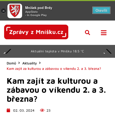
Mníšek pod Brdy
Otevřít
×
AppSisto
- In Google Play
Aktuální teplota v Mníšku 18.5 °C
Domů
Aktuality
Kam zajít za kulturou a zábavou o víkendu 2. a 3. března?
Kam zajít za kulturou a
zábavou o víkendu 2. a 3.
března?
02. 03. 2024
23