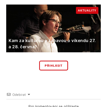
AKTUALITY
Kam za kulturou a zábavou o víkendu 27.
a 28. června?
PŘIHLÁSIT
Odebírat
Pro komentování se přihlaste