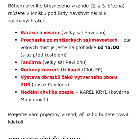
Během prvního březnového víkendu (2. a 3. března)
můžete v Mníšku pod Brdy navštívit několik
zajímavých akcí:
Rarášci a vesmír
(velký sál Pavilonu)
Procházka po mníšeckých zajímavostech
– pár
volných míst je ještě na prohlídce
od 15:00
(sraz před kostelem)
Tančírna
(velký sál Pavilonu)
Rockový koncert tří kapel
(Club EF)
Výstava obrázků žáků výtvarného oboru
ZUŠ
(pasáž Pavilonu)
Nedělní chvilka poezie
– KAREL KRYL (kavárna
Malý mnich)
Přejeme vám příjemný víkend, ať už ho budete trávit
kdekoli.