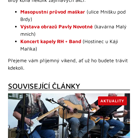
Masopustní průvod maškar
(ulice Mníšku pod
Brdy)
Výstava obrazů Pavly Novotné
(kavárna Malý
mnich)
Koncert kapely RH + Band
(Hostinec u Káji
Maříka)
Přejeme vám příjemný víkend, ať už ho budete trávit
kdekoli.
SOUVISEJÍCÍ ČLÁNKY
AKTUALITY