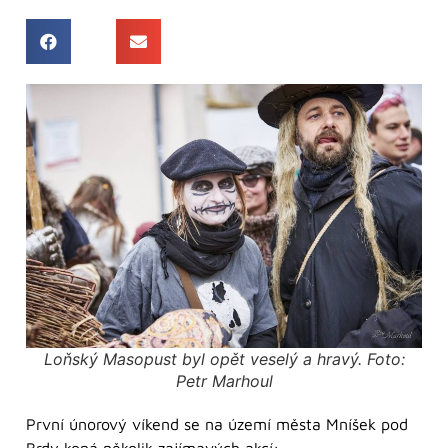
Loňský Masopust byl opět veselý a hravý. Foto:
Petr Marhoul
První únorový víkend se na území města Mníšek pod
Brdy koná několik zajímavých akcí: