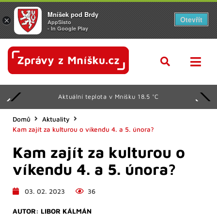
Mníšek pod Brdy
Otevřít
×
AppSisto
- In Google Play
Aktuální teplota v Mníšku 18.5 °C
Domů
Aktuality
Kam zajít za kulturou o víkendu 4. a 5. února?
Kam zajít za kulturou o
víkendu 4. a 5. února?
03. 02. 2023
36
AUTOR:
LIBOR KÁLMÁN