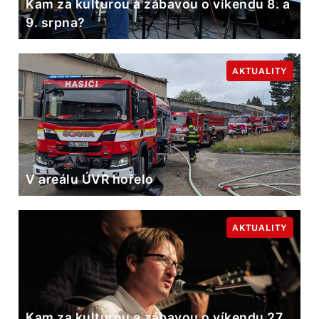
Kam za kulturou a zábavou o víkendu 8. a
9. srpna?
AKTUALITY
V areálu ÚVR hořelo
AKTUALITY
Kam za kulturou a zábavou o víkendu 27.