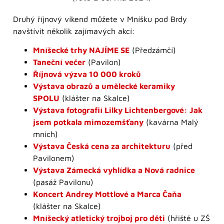
Druhý říjnový víkend můžete v Mníšku pod Brdy
navštívit několik zajímavých akcí:
Mníšecké trhy NAJÍME SE
(Předzámčí)
Taneční večer
(Pavilon)
Říjnová výzva 10 000 kroků
Výstava obrazů a umělecké keramiky
SPOLU
(klášter na Skalce)
Výstava fotografií Lilky Lichtenbergové: Jak
jsem potkala mimozemšťany
(kavárna Malý
mnich)
Výstava Česká cena za architekturu
(před
Pavilonem)
Výstava Zámecká vyhlídka a Nová radnice
(pasáž Pavilonu)
Koncert Andrey Mottlové a Marca Čaňa
(klášter na Skalce)
Mníšecký atletický trojboj pro děti
(hřiště u ZŠ