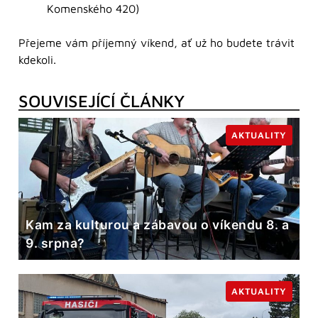
Komenského 420)
Přejeme vám příjemný víkend, ať už ho budete trávit
kdekoli.
SOUVISEJÍCÍ ČLÁNKY
AKTUALITY
Kam za kulturou a zábavou o víkendu 8. a
9. srpna?
AKTUALITY