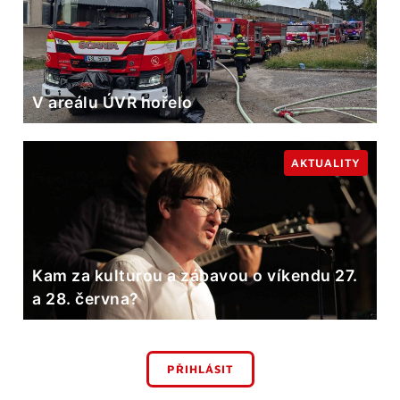
V areálu ÚVR hořelo
AKTUALITY
Kam za kulturou a zábavou o víkendu 27.
a 28. června?
PŘIHLÁSIT