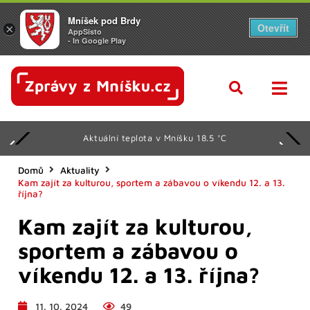
Mníšek pod Brdy
Otevřít
×
AppSisto
- In Google Play
Aktuální teplota v Mníšku 18.5 °C
Domů
Aktuality
Kam zajít za kulturou, sportem a zábavou o víkendu 12. a 13.
října?
Kam zajít za kulturou,
sportem a zábavou o
víkendu 12. a 13. října?
11. 10. 2024
49