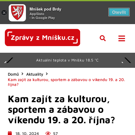
Mníšek pod Brdy
Otevřít
×
AppSisto
- In Google Play
Aktuální teplota v Mníšku 18.5 °C
Domů
Aktuality
Kam zajít za kulturou, sportem a zábavou o víkendu 19. a 20.
října?
Kam zajít za kulturou,
sportem a zábavou o
víkendu 19. a 20. října?
18. 10. 2024
57