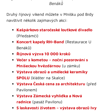
Benáků
Druhý říjnový víkend můžete v Mníšku pod Brdy
navštívit několik zajímavých akcí:
Kašpárkovo staročeské loutkové divadlo
(Předzámčí)
Koncert kapely RH+Band
(Restaurace U
Benáků)
Říjnová výzva 10 000 kroků
Večer s kometou – noční pozorování s
Mníšeckou hvězdárnou
(u zámku)
Výstava obrazů a umělecké keramiky
SPOLU
(klášter na Skalce)
Výstava Česká cena za architekturu
(před
Pavilonem)
Výstava Zámecká vyhlídka a Nová
radnice
(pasáž Pavilonu)
S laskavostí životem – výstava obrazů Ivy