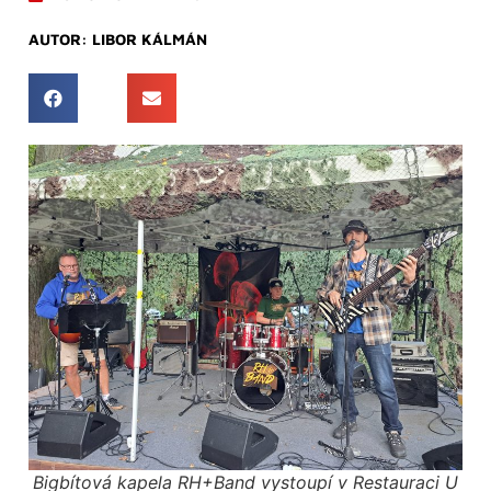
AUTOR:
LIBOR KÁLMÁN
Bigbítová kapela RH+Band vystoupí v Restauraci U