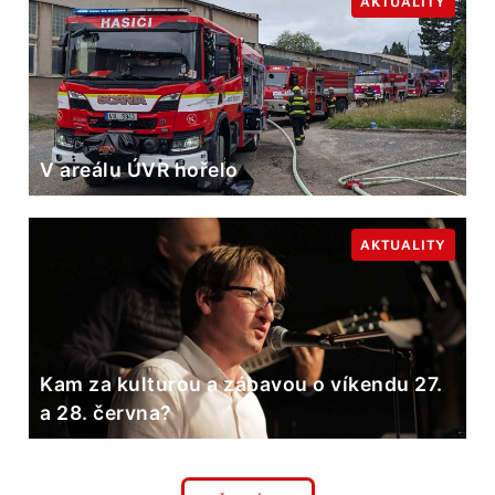
AKTUALITY
V areálu ÚVR hořelo
AKTUALITY
Kam za kulturou a zábavou o víkendu 27.
a 28. června?