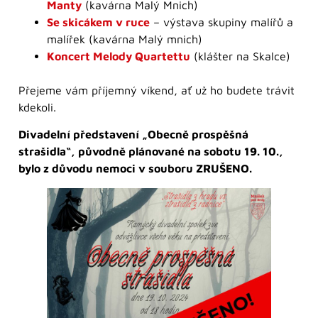
Manty
(kavárna Malý Mnich)
Se skicákem v ruce
– výstava skupiny malířů a
malířek (kavárna Malý mnich)
Koncert Melody Quartettu
(klášter na Skalce)
Přejeme vám příjemný víkend, ať už ho budete trávit
kdekoli.
Divadelní představení „Obecně prospěšná
strašidla“, původně plánované na sobotu 19. 10.,
bylo z důvodu nemoci v souboru ZRUŠENO.