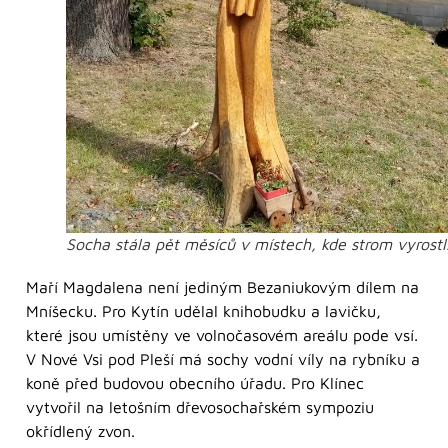
Socha stála pět měsíců v místech, kde strom vyrostl
Maří Magdalena není jediným Bezaniukovým dílem na
Mníšecku. Pro Kytín udělal knihobudku a lavičku,
které jsou umístěny ve volnočasovém areálu pode vsí.
V Nové Vsi pod Pleší má sochy vodní víly na rybníku a
koně před budovou obecního úřadu. Pro Klínec
vytvořil na letošním dřevosochařském sympoziu
okřídlený zvon.