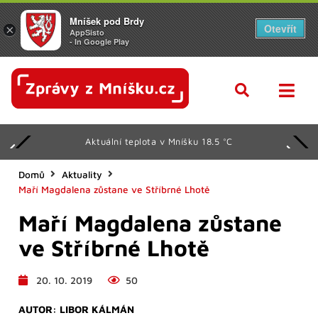
Mníšek pod Brdy
Otevřít
×
AppSisto
- In Google Play
Aktuální teplota v Mníšku 18.5 °C
Domů
Aktuality
Maří Magdalena zůstane ve Stříbrné Lhotě
Maří Magdalena zůstane
ve Stříbrné Lhotě
20. 10. 2019
50
AUTOR:
LIBOR KÁLMÁN