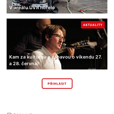
V areálu ÚVR hořelo
AKTUALITY
Kam za kulturou a zábavou o víkendu 27.
a 28. června?
PŘIHLÁSIT