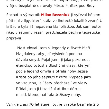
v říjnu bezplatně darovaly Městu Mníšek pod Brdy.
Sochař a výtvarník
Milan Bezaniuk
ji vyřezal během
pěti dní z lípy, která stála ve lhotecké lokalitě zvané U
křížku a byla již napadena klanolístkou. Jak sám autor
říká, vlastnímu řezání předcházela pečlivá teoretická
příprava:
Nastudoval jsem si legendy o životě Maří
Magdaleny, aby její výsledná podoba
dávala smysl. Pojal jsem ji jako pokornou,
éterickou bytost s dlouhými vlasy, kterými
podle legend omyla a otřela nohy Ježíše
Krista po jeho sejmutí z kříže. Vypadá jako
ve vzduchu, její šaty přecházejí ve vlasy.
Přidal jsem jí i tradiční atribut dózu s
mastí, kterou natírala Ježíšovy nohy.
Vznikla z asi 70 let staré lípy, je vysoká bezmála 2,5