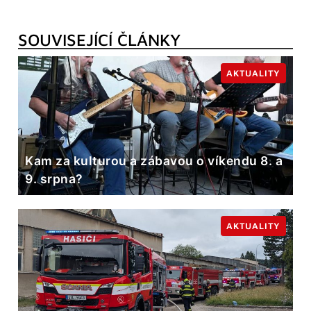
SOUVISEJÍCÍ ČLÁNKY
AKTUALITY
Kam za kulturou a zábavou o víkendu 8. a
9. srpna?
AKTUALITY