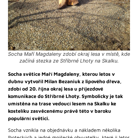
Socha Maří Magdaleny zdobí okraj lesa v místě, kde
začíná stezka ze Stříbrné Lhoty na Skalku.
Socha světice Maří Magdaleny, kterou letos v
dubnu vytvořil Milan Bezaniuk z lipového dřeva,
zdobí od 20. října okraj lesa u příjezdové
komunikace do Stříbrné Lhoty. Symbolicky je tak
umístěna na trase vedoucí lesem na Skalku ke
kostelíku zasvěcenému právě této v baroku
populární světici.
Socha vznikla na objednávku a nákladem několika
lhoteckých a jedné mníšecké obyvatelky, které ji letos