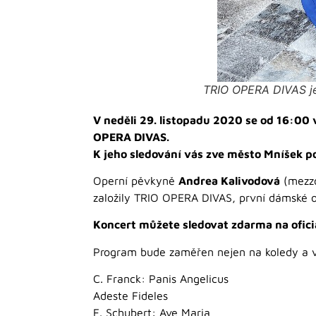
TRIO OPERA DIVAS je 
V neděli 29. listopadu 2020 se od 16:0
OPERA DIVAS.
K jeho sledování vás zve město Mníšek po
Operní pěvkyně
Andrea Kalivodová
(mezz
založily TRIO OPERA DIVAS, první dámské op
Koncert můžete sledovat zdarma na ofic
Program bude zaměřen nejen na koledy a vá
C. Franck: Panis Angelicus
Adeste Fideles
F. Schubert: Ave Maria