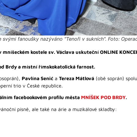
svými fanoušky nazýváno "Tenoři v sukních". Foto: Operad
0 v mníšeckém kostele sv. Václava uskuteční ONLINE KONC
d Brdy a místní římskokatolická farnost.
osoprán),
Pavlína Senić
a
Tereza Mátlová
(obě soprán) spolu
erní trio v České republice.
iálním facebookovém profilu města
MNÍŠEK POD BRDY
.
noční písně, ale také na árie a muzikálové skladby: