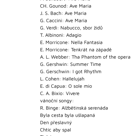
CH. Gounod: Ave Maria
J. S. Bach: Ave Maria
G. Caccini: Ave Maria
G. Verdi: Nabucco, sbor židů
T. Albinoni: Adagio
E. Morricone: Nella Fantasia
E. Morricone: Tenkrát na západě
A. L. Webber: Tha Phantom of the opera
G. Gershwin: Summer Time
G. Gerschwin: I got Rhythm
L. Cohen: Hallelujah
E. di Capua: O sole mio
C. A. Bixio: Vivere
vánoční songy:
R. Binge: Alžbětinská serenáda
Byla cesta byla ušlapaná
Den přeslavný
Chtíc aby spal