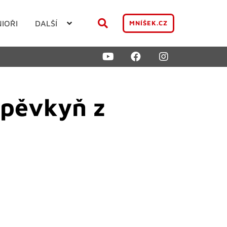
NIOŘI
DALŠÍ
MNÍŠEK.CZ
 pěvkyň z