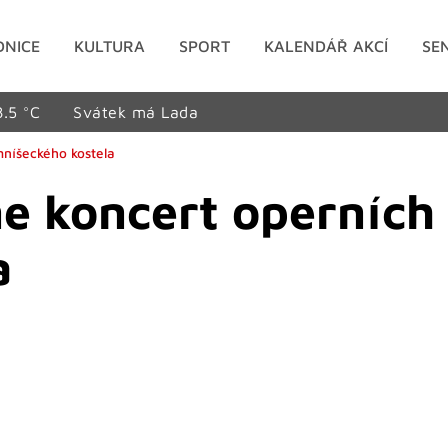
DNICE
KULTURA
SPORT
KALENDÁŘ AKCÍ
SE
8.5 °C
Svátek má Lada
mníšeckého kostela
ne koncert operních
a