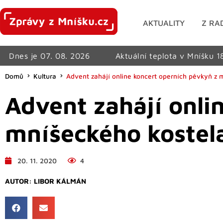
AKTUALITY
Z RA
Dnes je 07. 08. 2026
Aktuální teplota v Mníšku 1
Domů
Kultura
Advent zahájí online koncert operních pěvkyň z 
Advent zahájí onli
mníšeckého kostel
20. 11. 2020
4
AUTOR:
LIBOR KÁLMÁN