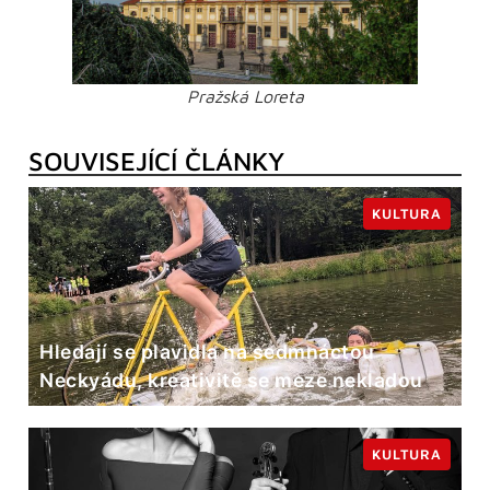
Pražská Loreta
SOUVISEJÍCÍ ČLÁNKY
KULTURA
Hledají se plavidla na sedmnáctou
Neckyádu, kreativitě se meze nekladou
KULTURA