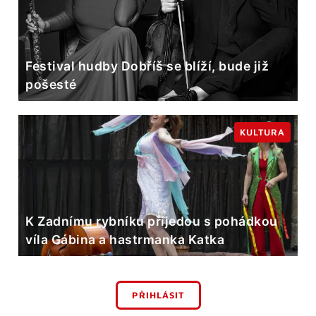
Festival hudby Dobříš se blíží, bude již
pošesté
KULTURA
K Zadnímu rybníku přijedou s pohádkou
víla Gábina a hastrmanka Katka
PŘIHLÁSIT