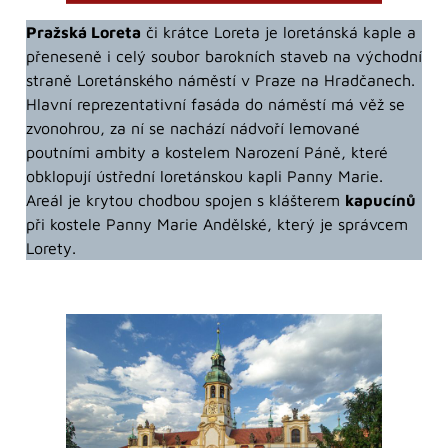
Pražská Loreta
či krátce Loreta je loretánská kaple a
přeneseně i celý soubor barokních staveb na východní
straně Loretánského náměstí v Praze na Hradčanech.
Hlavní reprezentativní fasáda do náměstí má věž se
zvonohrou, za ní se nachází nádvoří lemované
poutními ambity a kostelem Narození Páně, které
obklopují ústřední loretánskou kapli Panny Marie.
Areál je krytou chodbou spojen s klášterem
kapucínů
při kostele Panny Marie Andělské, který je správcem
Lorety.