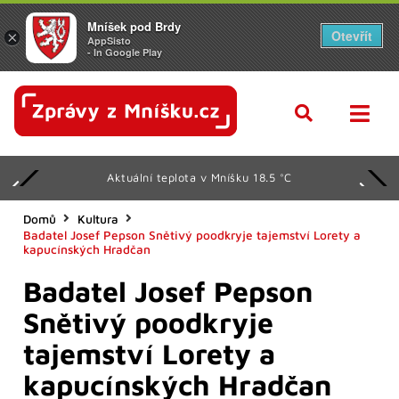
Mníšek pod Brdy
Otevřít
×
AppSisto
- In Google Play
Aktuální teplota v Mníšku 18.5 °C
Domů
Kultura
Badatel Josef Pepson Snětivý poodkryje tajemství Lorety a
kapucínských Hradčan
Badatel Josef Pepson
Snětivý poodkryje
tajemství Lorety a
kapucínských Hradčan