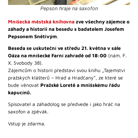
Pepson hraje na saxofon
Mníšecká městská knihovna
zve všechny zájemce o
záhady a historii na besedu s badatelem Josefem
Pepsonem Snětivým
.
Beseda se uskuteční ve středu 21. května v sále
Oáza na mníšecké Farní zahradě od 18:00
(nám. F.
X. Svobody 38).
Zájemcům o historii představí svou knihu „Tajemství
pražských klášterů – Hrad a Hradčany“, ze které se
bude věnovat
Pražské Loretě a mnišskému řádu
kapucínů.
Spisovatel a záhadolog se předvede i jako hráč na
saxofon a zpěvák.
Vstup je zdarma.