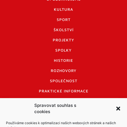
KULTURA
SPORT
ŠKOLSTVÍ
PROJEKTY
SPOLKY
HISTORIE
ROZHOVORY
SPOLEČNOST
PRAKTICKÉ INFORMACE
CENÍK INZERCE
Spravovat souhlas s
cookies
INFORMACE A KODEX DISKUTUJÍCÍCH
LOGO A LOGO MANUÁL
Používáme cookies k optimalizaci našich webových stránek a našich