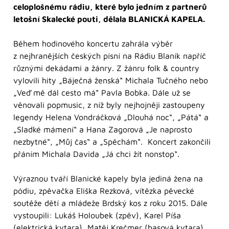
celoplošnému rádiu, které bylo jedním z partnerů
letošní Skalecké pouti, dělala BLANICKÁ KAPELA.
Během hodinového koncertu zahrála výběr
z nejhranějších českých písní na Rádiu Blaník napříč
různými dekádami a žánry. Z žánru folk & country
vylovili hity „Báječná ženská“ Michala Tučného nebo
„Veď mě dál cesto má“ Pavla Bobka. Dále už se
věnovali popmusic, z níž byly nejhojněji zastoupeny
legendy Helena Vondráčková „Dlouhá noc“, „Pátá“ a
„Sladké mámení“ a Hana Zagorová „Je naprosto
nezbytné“, „Můj čas“ a „Spěchám“. Koncert zakončili
přáním Michala Davida „Já chci žít nonstop“.
Výraznou tváří Blanické kapely byla jediná žena na
pódiu, zpěvačka Eliška Rezková, vítězka pěvecké
soutěže dětí a mládeže Brdský kos z roku 2015. Dále
vystoupili: Lukáš Holoubek (zpěv), Karel Píša
(elektrická kytara), Matěj Krečmer (basová kytara),