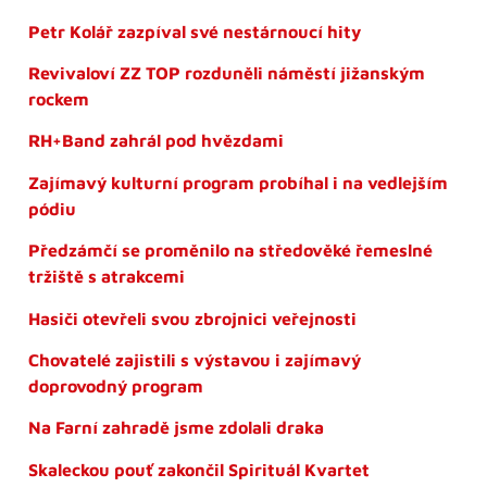
Petr Kolář zazpíval své nestárnoucí hity
Revivaloví ZZ TOP rozduněli náměstí jižanským
rockem
RH+Band zahrál pod hvězdami
Zajímavý kulturní program probíhal i na vedlejším
pódiu
Předzámčí se proměnilo na středověké řemeslné
tržiště s atrakcemi
Hasiči otevřeli svou zbrojnici veřejnosti
Chovatelé zajistili s výstavou i zajímavý
doprovodný program
Na Farní zahradě jsme zdolali draka
Skaleckou pouť zakončil Spirituál Kvartet