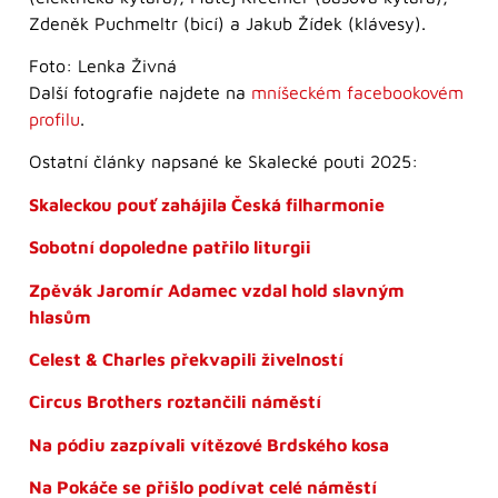
Zdeněk Puchmeltr (bicí) a Jakub Žídek (klávesy).
Foto: Lenka Živná
Další fotografie najdete na
mníšeckém facebookovém
profilu
.
Ostatní články napsané ke Skalecké pouti 2025:
Skaleckou pouť zahájila Česká filharmonie
Sobotní dopoledne patřilo liturgii
Zpěvák Jaromír Adamec vzdal hold slavným
hlasům
Celest & Charles překvapili živelností
Circus Brothers roztančili náměstí
Na pódiu zazpívali vítězové Brdského kosa
Na Pokáče se přišlo podívat celé náměstí