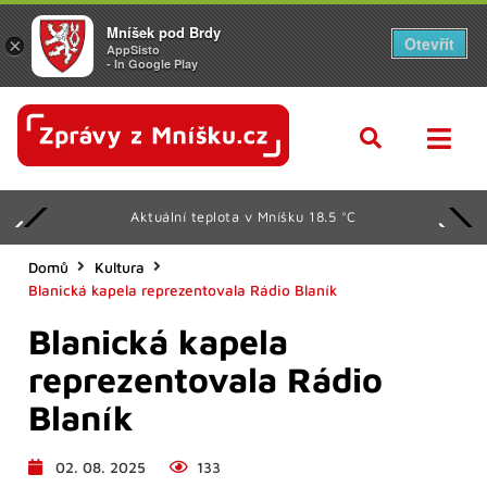
Mníšek pod Brdy
Otevřít
×
AppSisto
- In Google Play
Aktuální teplota v Mníšku 18.5 °C
Domů
Kultura
Blanická kapela reprezentovala Rádio Blaník
Blanická kapela
reprezentovala Rádio
Blaník
02. 08. 2025
133