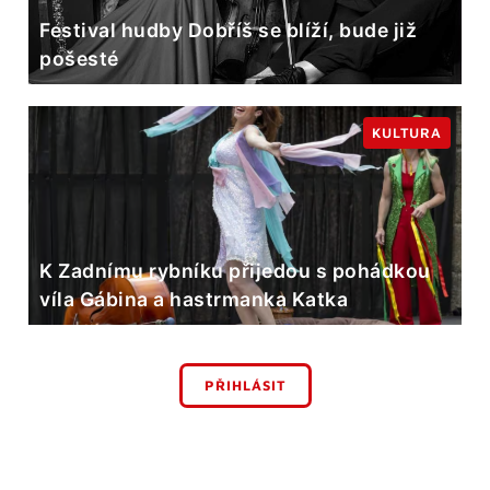
Festival hudby Dobříš se blíží, bude již
pošesté
KULTURA
K Zadnímu rybníku přijedou s pohádkou
víla Gábina a hastrmanka Katka
PŘIHLÁSIT