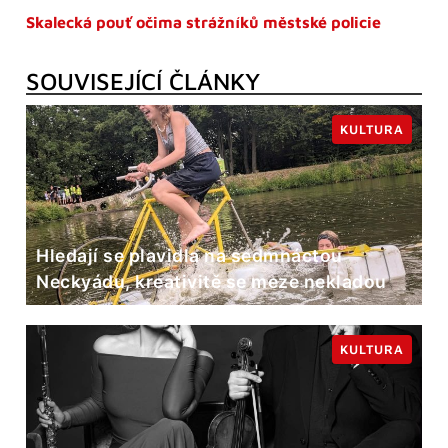
Skalecká pouť očima strážníků městské policie
SOUVISEJÍCÍ ČLÁNKY
KULTURA
Hledají se plavidla na sedmnáctou
Neckyádu, kreativitě se meze nekladou
KULTURA