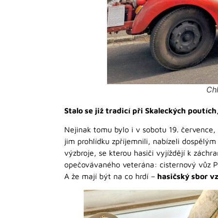
Ch
Stalo se již tradicí při Skaleckých poutí
Nejinak tomu bylo i v sobotu 19. července, k
jim prohlídku zpříjemnili, nabízeli dospěl
výzbroje, se kterou hasiči vyjíždějí k zách
opečovávaného veterána: cisternový vůz P
A že mají být na co hrdí –
hasičský sbor vz