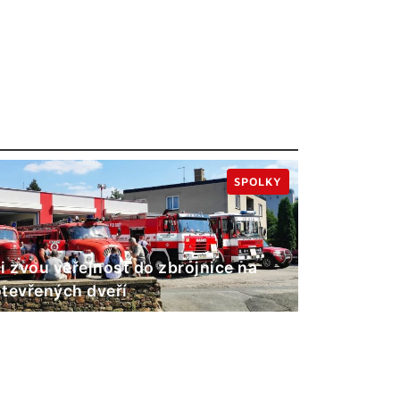
SPOLKY
i zvou veřejnost do zbrojnice na
tevřených dveří