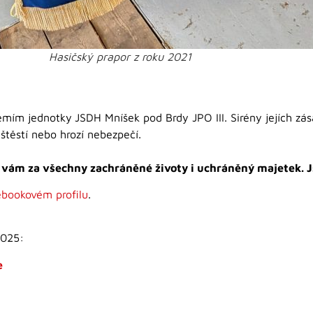
Hasičský prapor z roku 2021
zemím jednotky
JSDH Mníšek pod Brdy JPO III. Sirény jejích zá
štěstí nebo hrozí nebezpečí.
 vám za všechny zachráněné životy i uchráněný majetek. 
bookovém profilu
.
2025:
e