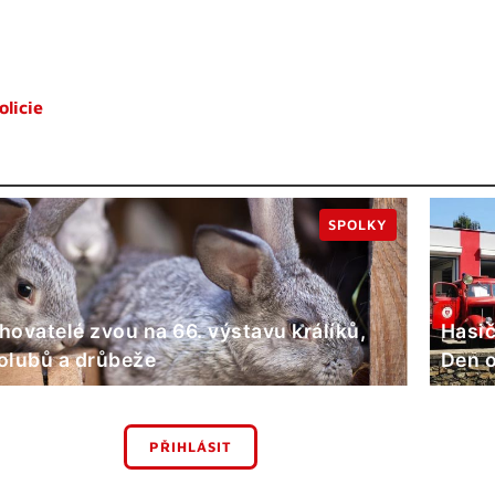
licie
SPOLKY
hovatelé zvou na 66. výstavu králíků,
Hasič
olubů a drůbeže
Den o
PŘIHLÁSIT