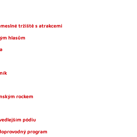
meslné tržiště s atrakcemi
mým hlasům
sa
ník
žanským rockem
vedlejším pódiu
ý doprovodný program