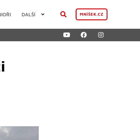
NIOŘI
DALŠÍ
MNÍŠEK.CZ
i