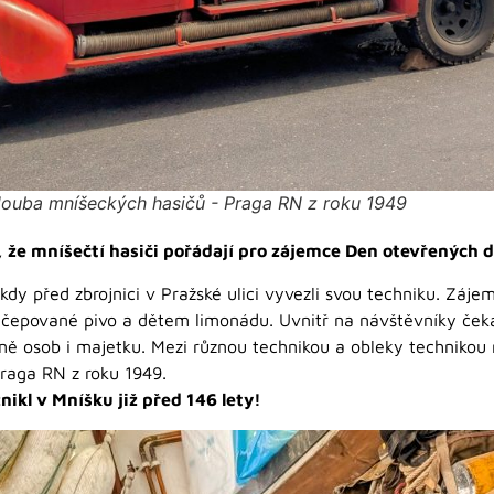
louba mníšeckých hasičů - Praga RN z roku 1949
ch, že mníšečtí hasiči pořádají pro zájemce Den otevřených d
dy před zbrojnici v Pražské ulici vyvezli svou techniku. Zájem
ým čepované pivo a dětem limonádu. Uvnitř na návštěvníky ček
raně osob i majetku. Mezi různou technikou a obleky technikou
raga RN z roku 1949.
nikl v Mníšku již před 146 lety!