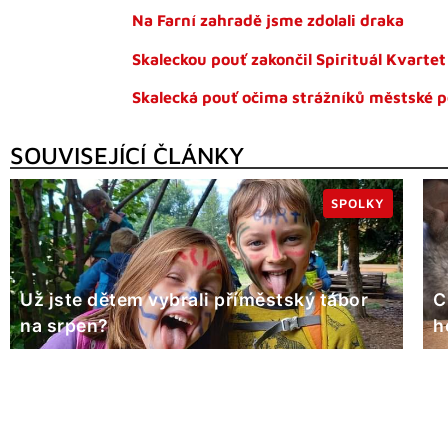
Na Farní zahradě jsme zdolali draka
Skaleckou pouť zakončil Spirituál Kvartet
Skalecká pouť očima strážníků městské po
SOUVISEJÍCÍ ČLÁNKY
SPOLKY
Už jste dětem vybrali příměstský tábor
C
na srpen?
h