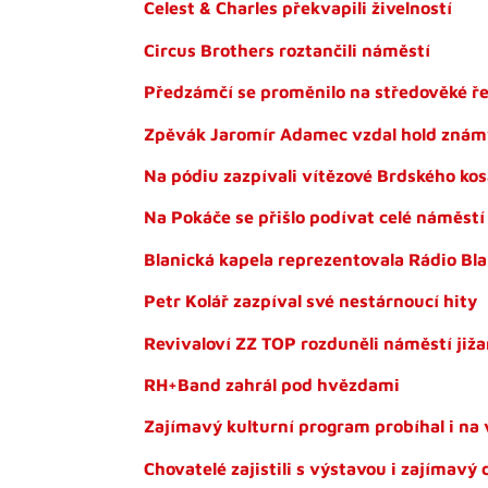
Celest & Charles překvapili živelností
Circus Brothers roztančili náměstí
Předzámčí se proměnilo na středověké ře
Zpěvák Jaromír Adamec vzdal hold zná
Na pódiu zazpívali vítězové Brdského ko
Na Pokáče se přišlo podívat celé náměstí
Blanická kapela reprezentovala Rádio Bla
Petr Kolář zazpíval své nestárnoucí hity
Revivaloví ZZ TOP rozduněli náměstí ji
RH+Band zahrál pod hvězdami
Zajímavý kulturní program probíhal i na 
Chovatelé zajistili s výstavou i zajímav