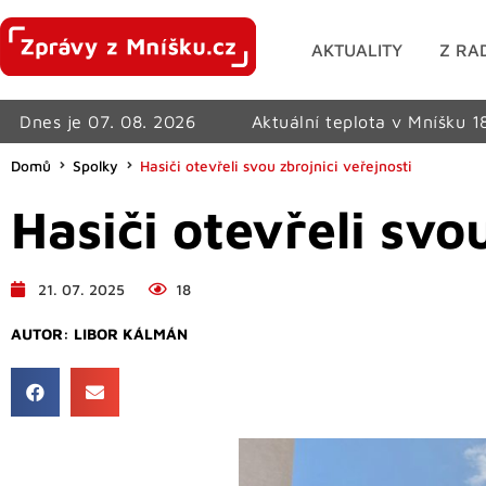
AKTUALITY
Z RA
Dnes je 07. 08. 2026
Aktuální teplota v Mníšku 1
Domů
Spolky
Hasiči otevřeli svou zbrojnici veřejnosti
Hasiči otevřeli svo
21. 07. 2025
18
AUTOR:
LIBOR KÁLMÁN