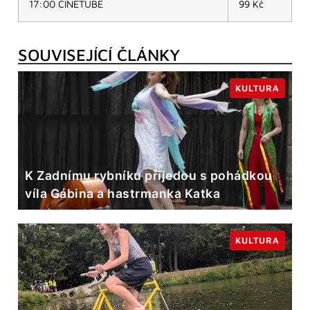
17:00 CINETUBE
99 Kč
SOUVISEJÍCÍ ČLÁNKY
KULTURA
K Zadnímu rybníku přijedou s pohádkou
víla Gábina a hastrmanka Katka
KULTURA