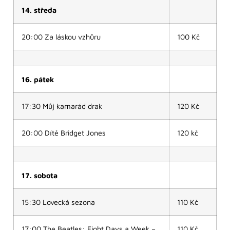
14. středa
20:00 Za láskou vzhůru
100 Kč
16. pátek
17:30 Můj kamarád drak
120 Kč
20:00 Dítě Bridget Jones
120 kč
17. sobota
15:30 Lovecká sezona
110 Kč
17:00 The Beatles: Eight Days a Week –
110 Kč