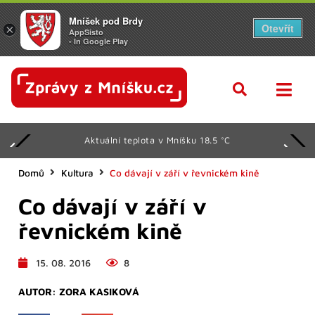
Mníšek pod Brdy
Otevřít
×
AppSisto
- In Google Play
Aktuální teplota v Mníšku 18.5 °C
Domů
Kultura
Co dávají v září v řevnickém kině
Co dávají v září v
řevnickém kině
15. 08. 2016
8
AUTOR:
ZORA KASIKOVÁ