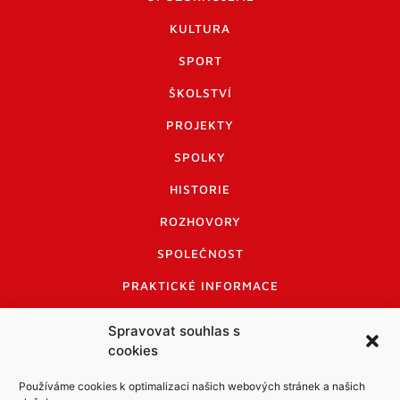
KULTURA
SPORT
ŠKOLSTVÍ
PROJEKTY
SPOLKY
HISTORIE
ROZHOVORY
SPOLEČNOST
PRAKTICKÉ INFORMACE
CENÍK INZERCE
Spravovat souhlas s
cookies
INFORMACE A KODEX DISKUTUJÍCÍCH
LOGO A LOGO MANUÁL
Používáme cookies k optimalizaci našich webových stránek a našich