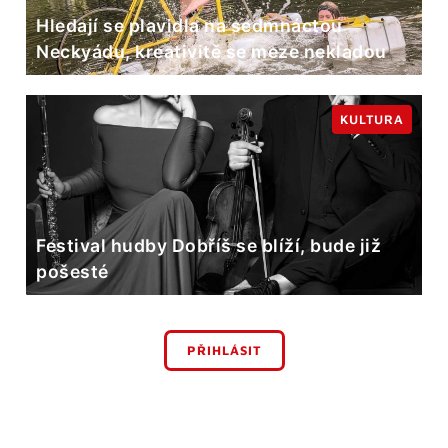
Hledají se plavidla na sedmnáctou
Neckyádu, kreativitě se meze nekladou
KULTURA
Festival hudby Dobříš se blíží, bude již
pošesté
PŘIHLÁSIT