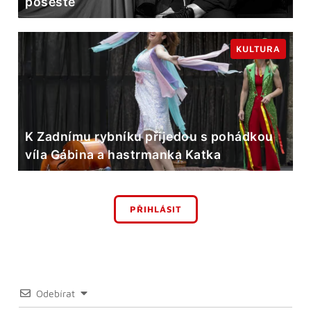
pošesté
KULTURA
K Zadnímu rybníku přijedou s pohádkou
víla Gábina a hastrmanka Katka
PŘIHLÁSIT
Odebírat