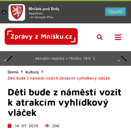
Mníšek pod Brdy
Otevřít
×
AppSisto
- In Google Play
Aktuální teplota v Mníšku 18.5 °C
Domů
Kultura
Děti bude z náměstí vozit k atrakcím vyhlídkový vláček
Děti bude z náměstí vozit
k atrakcím vyhlídkový
vláček
14. 07. 2025
206