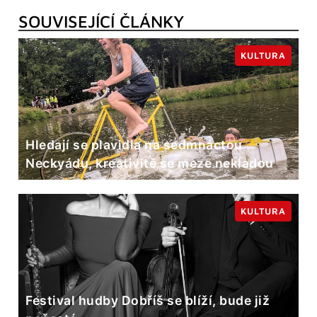
SOUVISEJÍCÍ ČLÁNKY
KULTURA
Hledají se plavidla na sedmnáctou
Neckyádu, kreativitě se meze nekladou
KULTURA
Festival hudby Dobříš se blíží, bude již