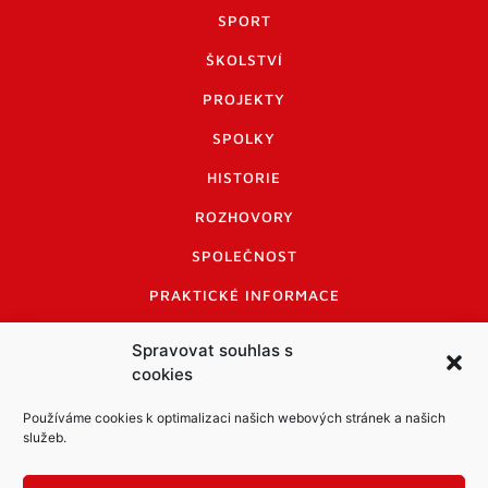
SPORT
ŠKOLSTVÍ
PROJEKTY
SPOLKY
HISTORIE
ROZHOVORY
SPOLEČNOST
PRAKTICKÉ INFORMACE
CENÍK INZERCE
Spravovat souhlas s
cookies
INFORMACE A KODEX DISKUTUJÍCÍCH
LOGO A LOGO MANUÁL
Používáme cookies k optimalizaci našich webových stránek a našich
služeb.