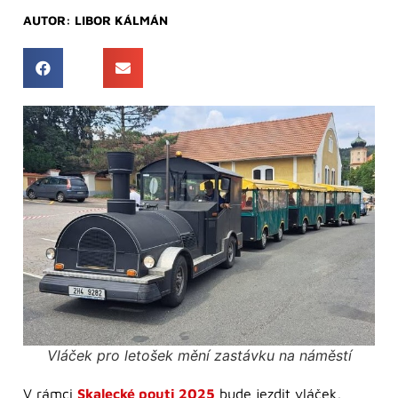
AUTOR:
LIBOR KÁLMÁN
Vláček pro letošek mění zastávku na náměstí
V rámci
Skalecké pouti 2025
bude jezdit vláček,