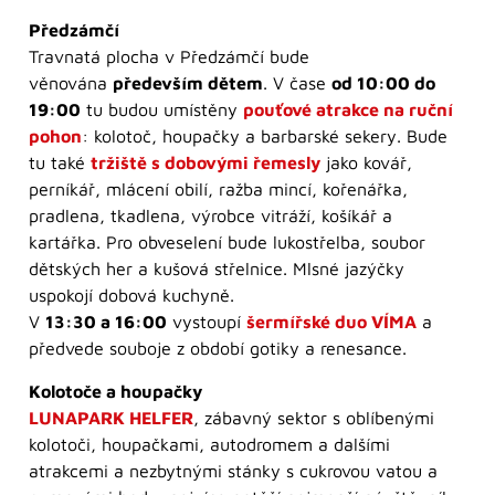
Předzámčí
Travnatá plocha v Předzámčí bude
věnována
především dětem
. V čase
od 10:00 do
19:00
tu budou umístěny
pouťové atrakce na ruční
pohon
: kolotoč, houpačky a barbarské sekery. Bude
tu také
tržiště s dobovými řemesly
jako kovář,
perníkář, mlácení obilí, ražba mincí, kořenářka,
pradlena, tkadlena, výrobce vitráží, košíkář a
kartářka. Pro obveselení bude lukostřelba, soubor
dětských her a kušová střelnice. Mlsné jazýčky
uspokojí dobová kuchyně.
V
13:30 a 16:00
vystoupí
šermířské duo VÍMA
a
předvede souboje z období gotiky a renesance.
Kolotoče a houpačky
LUNAPARK HELFER
, zábavný sektor s oblíbenými
kolotoči, houpačkami, autodromem a dalšími
atrakcemi a nezbytnými stánky s cukrovou vatou a