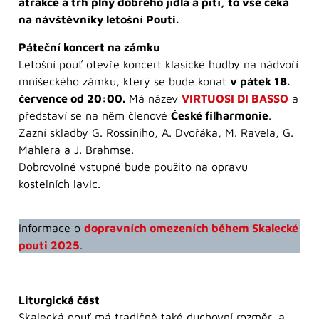
atrakce a trh plný dobrého jídla a pití, to vše čeká
na návštěvníky letošní Pouti.
Páteční koncert na zámku
Letošní pouť otevře koncert klasické hudby na nádvoří
mníšeckého zámku, který se bude konat
v pátek 18.
července od 20:00.
Má název
VIRTUOSI DI BASSO
a
představí se na něm členové
České filharmonie
.
Zazní skladby G. Rossiniho, A. Dvořáka, M. Ravela, G.
Mahlera a J. Brahmse.
Dobrovolné vstupné bude použito na opravu
kostelních lavic.
Informace o
dopravních omezeních během Skalecké
pouti 2025
.
Liturgická část
Skalecká pouť má tradičně také duchovní rozměr, a