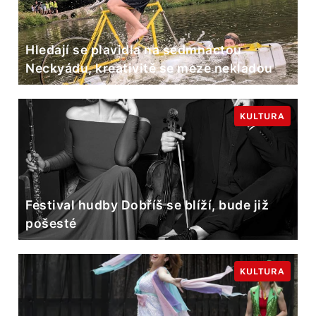
Hledají se plavidla na sedmnáctou
Neckyádu, kreativitě se meze nekladou
KULTURA
Festival hudby Dobříš se blíží, bude již
pošesté
KULTURA