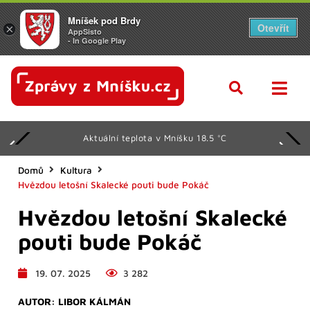
Mníšek pod Brdy
Otevřít
×
AppSisto
- In Google Play
Aktuální teplota v Mníšku 18.5 °C
Domů
Kultura
Hvězdou letošní Skalecké pouti bude Pokáč
Hvězdou letošní Skalecké
pouti bude Pokáč
19. 07. 2025
3 282
AUTOR:
LIBOR KÁLMÁN