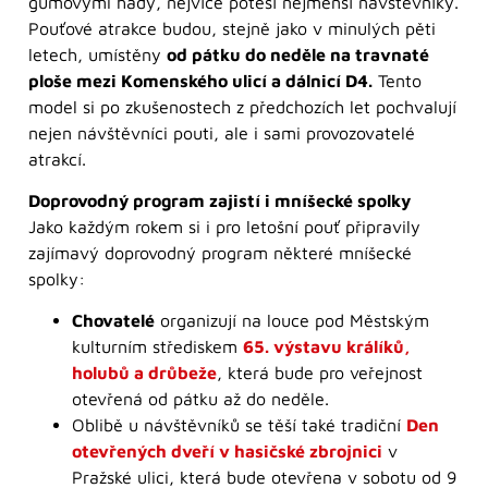
gumovými hady, nejvíce potěší nejmenší návštěvníky.
Pouťové atrakce budou, stejně jako v minulých pěti
letech, umístěny
od pátku do neděle na travnaté
ploše mezi Komenského ulicí a dálnicí D4.
Tento
model si po zkušenostech z předchozích let pochvalují
nejen návštěvníci pouti, ale i sami provozovatelé
atrakcí.
Doprovodný program zajistí i mníšecké spolky
Jako každým rokem si i pro letošní pouť připravily
zajímavý doprovodný program některé mníšecké
spolky:
Chovatelé
organizují na louce pod Městským
kulturním střediskem
65. výstavu králíků,
holubů a drůbeže
, která bude pro veřejnost
otevřená od pátku až do neděle.
Oblibě u návštěvníků se těší také tradiční
Den
otevřených dveří v hasičské zbrojnici
v
Pražské ulici, která bude otevřena v sobotu od 9