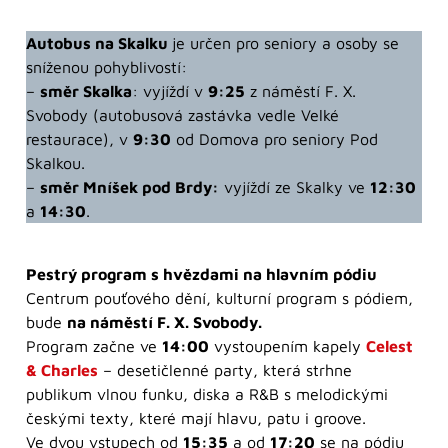
Autobus na Skalku
je určen pro seniory a osoby se
sníženou pohyblivostí:
–
směr Skalka
: vyjíždí v
9:25
z náměstí F. X.
Svobody (autobusová zastávka vedle Velké
restaurace), v
9:30
od Domova pro seniory Pod
Skalkou.
–
směr Mníšek pod Brdy:
vyjíždí ze Skalky ve
12:30
a
14:30
.
Pestrý program s hvězdami na hlavním pódiu
Centrum pouťového dění, kulturní program s pódiem,
bude
na náměstí F. X. Svobody.
Program začne ve
14:00
vystoupením kapely
Celest
& Charles
– desetičlenné party, která strhne
publikum vlnou funku, diska a R&B s melodickými
českými texty, které mají hlavu, patu i groove.
Ve dvou vstupech od
15:35
a od
17:20
se na pódiu