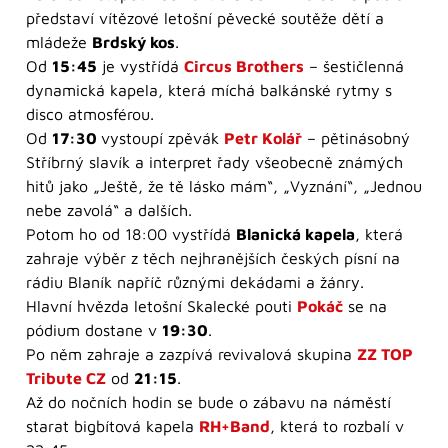
představí vítězové letošní pěvecké soutěže dětí a
mládeže
Brdský kos
.
Od
15:45
je vystřídá
Circus Brothers
– šestičlenná
dynamická kapela, která míchá balkánské rytmy s
disco atmosférou.
Od
17:30
vystoupí zpěvák
Petr Kolář
– pětinásobný
Stříbrný slavík a interpret řady všeobecně známých
hitů jako „Ještě, že tě lásko mám“, „Vyznání“, „Jednou
nebe zavolá“ a dalších.
Potom ho od 18:00 vystřídá
Blanická kapela
, která
zahraje výběr z těch nejhranějších českých písní na
rádiu Blaník napříč různými dekádami a žánry.
Hlavní hvězda letošní Skalecké pouti
Pokáč
se na
pódium dostane v
19:30
.
Po něm zahraje a zazpívá revivalová skupina
ZZ TOP
Tribute CZ
od
21:15
.
Až do nočních hodin se bude o zábavu na náměstí
starat bigbítová kapela
RH+Band
, která to rozbalí v