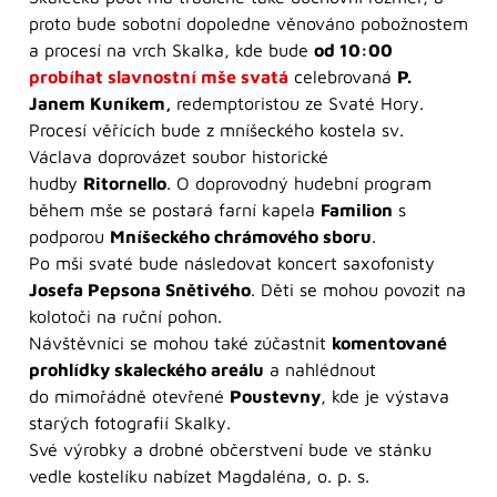
proto bude sobotní dopoledne věnováno pobožnostem
a procesí na vrch Skalka, kde bude
od 10:00
probíhat slavnostní mše svatá
celebrovaná
P.
Janem Kuníkem,
redemptoristou ze Svaté Hory.
Procesí věřících bude z mníšeckého kostela sv.
Václava doprovázet soubor historické
hudby
Ritornello
. O doprovodný hudební program
během mše se postará farní kapela
Familion
s
podporou
Mníšeckého chrámového sboru
.
Po mši svaté bude následovat koncert saxofonisty
Josefa Pepsona Snětivého
. Děti se mohou povozit na
kolotoči na ruční pohon.
Návštěvníci se mohou také zúčastnit
komentované
prohlídky skaleckého areálu
a nahlédnout
do mimořádně otevřené
Poustevny
, kde je výstava
starých fotografií Skalky.
Své výrobky a drobné občerstvení bude ve stánku
vedle kostelíku nabízet Magdaléna, o. p. s.