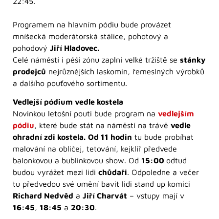
22:45.
Programem na hlavním pódiu bude provázet
mníšecká moderátorská stálice, pohotový a
pohodový
Jiří Hladovec.
Celé náměstí i pěší zónu zaplní velké tržiště se
stánky
prodejců
nejrůznějších laskomin, řemeslných výrobků
a dalšího pouťového sortimentu.
Vedlejší pódium vedle kostela
Novinkou letošní pouti bude program na
vedlejším
pódiu
, které bude stát na náměstí na trávě
vedle
ohradní zdi kostela.
Od 11 hodin
tu bude probíhat
malování na obličej, tetování, kejklíř předvede
balonkovou a bublinkovou show. Od
15:00
odtud
budou vyrážet mezi lidi
chůdaři
. Odpoledne a večer
tu předvedou své umění bavit lidi stand up komici
Richard Nedvěd
a
Jiří Charvát
– vstupy mají v
16:45
,
18:45
a
20:30
.