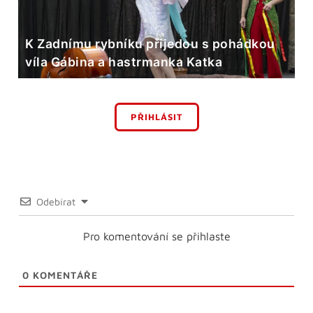
K Zadnímu rybníku přijedou s pohádkou
víla Gábina a hastrmanka Katka
PŘIHLÁSIT
Odebírat
Pro komentování se přihlaste
0
KOMENTÁŘE