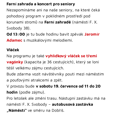
Farní zahrada a koncert pro seniory
Nezapomínáme ani na naše seniory, na které čeká
pohodový program v poklidném prostředí pod
korunami stromů na
Farní zahradě
(náměstí F. X.
Svobody 38).
Od 13:00
je tu bude hodinu bavit zpěvák
Jaromír
Adamec
s muzikálovými melodiemi.
Vláček
Na programu je také
vyhlídkový
vláček se třemi
vagónky
(kapacita je 36 cestujících), který se loni
těšil velkému zájmu cestujících.
Bude zdarma vozit návštěvníky pouti mezi náměstím
a pouťovými atrakcemi a zpět.
V provozu bude
v sobotu 19. července od 11 do 20
hodin
(podle zájmu).
Pro letošek ale změní trasu. Nástupní zastávku má na
náměstí F. X. Svobody –
autobusová zastávka
„Náměstí“
ve směru na Dobříš.