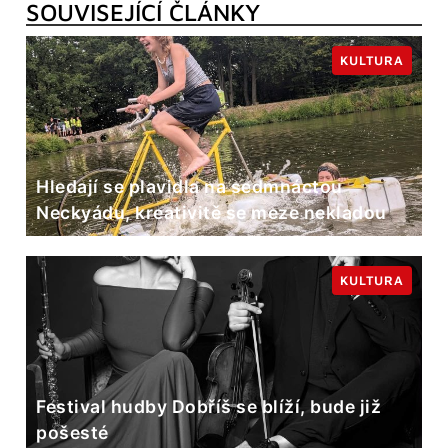
SOUVISEJÍCÍ ČLÁNKY
KULTURA
Hledají se plavidla na sedmnáctou
Neckyádu, kreativitě se meze nekladou
KULTURA
Festival hudby Dobříš se blíží, bude již
pošesté