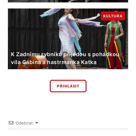
KULTURA
K Zadnímu rybníku přijedou s pohádkou
víla Gábina a hastrmanka Katka
PŘIHLÁSIT
Odebírat