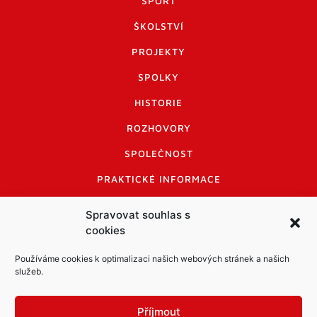
SPORT
ŠKOLSTVÍ
PROJEKTY
SPOLKY
HISTORIE
ROZHOVORY
SPOLEČNOST
PRAKTICKÉ INFORMACE
CENÍK INZERCE
Spravovat souhlas s
cookies
INFORMACE A KODEX DISKUTUJÍCÍCH
LOGO A LOGO MANUÁL
Používáme cookies k optimalizaci našich webových stránek a našich
služeb.
Příjmout