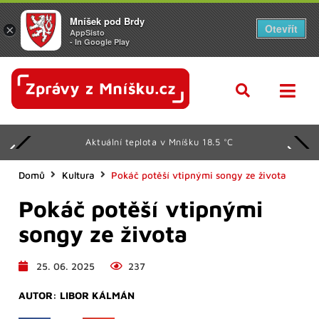
Mníšek pod Brdy
Otevřít
×
AppSisto
- In Google Play
Aktuální teplota v Mníšku 18.5 °C
Domů
Kultura
Pokáč potěší vtipnými songy ze života
Pokáč potěší vtipnými
songy ze života
25. 06. 2025
237
AUTOR:
LIBOR KÁLMÁN