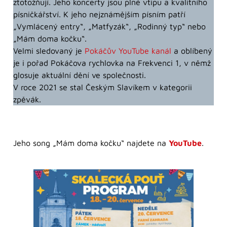
ztotožňují. Jeho koncerty jsou plné vtipu a kvalitního
písničkářství. K jeho nejznámějším písním patří
„Vymlácený entry“, „Matfyzák“, „Rodinný typ“ nebo
„Mám doma kočku“.
Velmi sledovaný je
Pokáčův YouTube kanál
a oblíbený
je i pořad Pokáčova rychlovka na Frekvenci 1, v němž
glosuje aktuální dění ve společnosti.
V roce 2021 se stal Českým Slavíkem v kategorii
zpěvák.
Jeho song „Mám doma kočku“ najdete na
YouTube
.