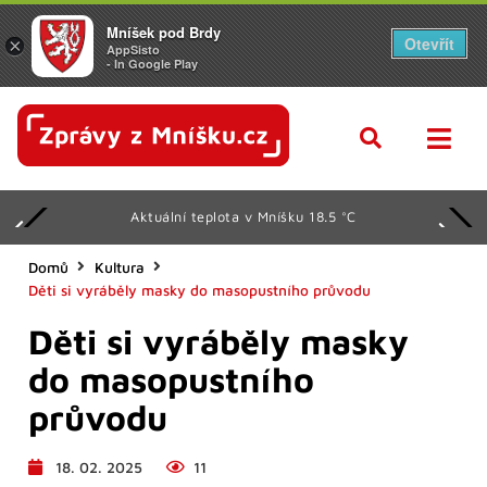
Mníšek pod Brdy
Otevřít
×
AppSisto
- In Google Play
Aktuální teplota v Mníšku 18.5 °C
Domů
Kultura
Děti si vyráběly masky do masopustního průvodu
Děti si vyráběly masky
do masopustního
průvodu
18. 02. 2025
11