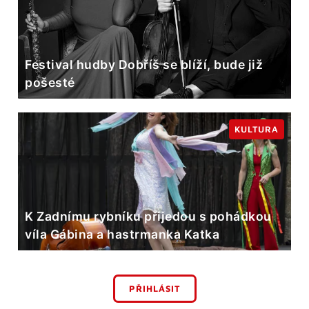
Festival hudby Dobříš se blíží, bude již
pošesté
KULTURA
K Zadnímu rybníku přijedou s pohádkou
víla Gábina a hastrmanka Katka
PŘIHLÁSIT