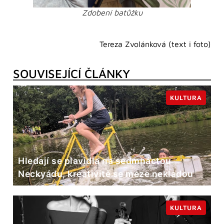
Zdobení batůžku
Tereza Zvolánková (text i foto)
SOUVISEJÍCÍ ČLÁNKY
KULTURA
Hledají se plavidla na sedmnáctou
Neckyádu, kreativitě se meze nekladou
KULTURA