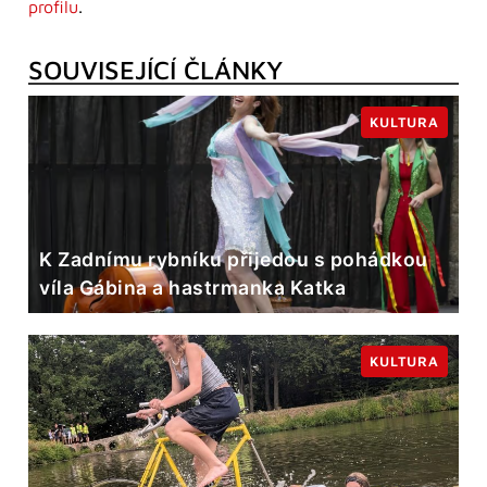
profilu
.
SOUVISEJÍCÍ ČLÁNKY
KULTURA
K Zadnímu rybníku přijedou s pohádkou
víla Gábina a hastrmanka Katka
KULTURA