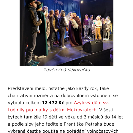
Závěrečná děkovačka
Představení mělo, ostatně jako každý rok, také
charitativní rozměr a na dobrovolném vstupném se
vybralo celkem
12 472 Kč
pro
Azylový dům sv.
Ludmily pro matky s dětmi Mokrovratech
. V šesti
bytech tam žije 19 dětí ve věku od 3 měsíců do 14 let
a podle slov jeho ředitele Františka Petráka bude
vybraná částka použita na pořádání volnočasových