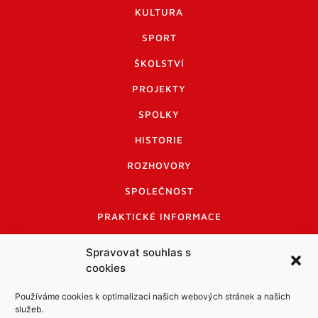
KULTURA
SPORT
ŠKOLSTVÍ
PROJEKTY
SPOLKY
HISTORIE
ROZHOVORY
SPOLEČNOST
PRAKTICKÉ INFORMACE
CENÍK INZERCE
Spravovat souhlas s
cookies
INFORMACE A KODEX DISKUTUJÍCÍCH
LOGO A LOGO MANUÁL
Používáme cookies k optimalizaci našich webových stránek a našich
služeb.