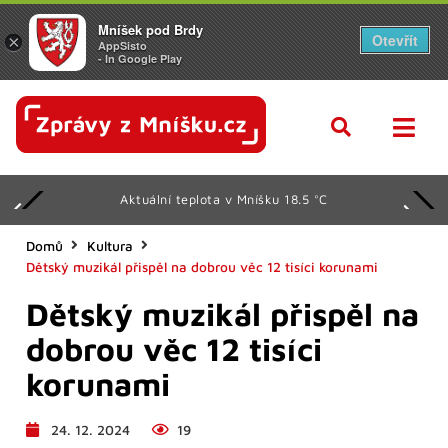
Mníšek pod Brdy
Otevřít
×
AppSisto
- In Google Play
Aktuální teplota v Mníšku 18.5 °C
Domů
Kultura
Dětský muzikál přispěl na dobrou věc 12 tisíci korunami
Dětský muzikál přispěl na
dobrou věc 12 tisíci
korunami
24. 12. 2024
19