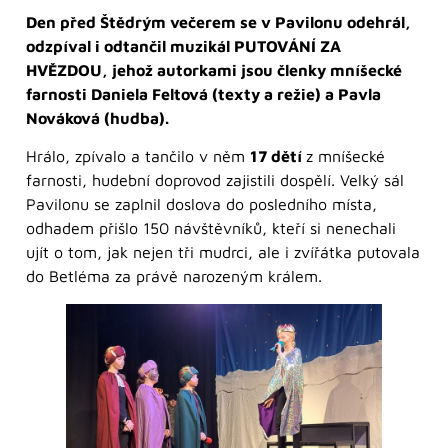
Den před Štědrým večerem se v Pavilonu odehrál,
odzpíval i odtančil muzikál PUTOVÁNÍ ZA
HVĚZDOU, jehož autorkami jsou členky mníšecké
farnosti Daniela Feltová (texty a režie) a Pavla
Nováková (hudba).
Hrálo, zpívalo a tančilo v něm
17 dětí
z mníšecké
farnosti, hudební doprovod zajistili dospělí. Velký sál
Pavilonu se zaplnil doslova do posledního místa,
odhadem přišlo 150 návštěvníků, kteří si nenechali
ujít o tom, jak nejen tři mudrci, ale i zvířátka putovala
do Betléma za právě narozeným králem.