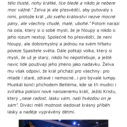
tělo tlusté, nohy krátké, líce bledé a nikdo je nebere
moc vážně.“
Želva je ale přesvědčí, aby putovaly s
nimi, protože král
„do svého království nezve mocné
pány, ale všechny chudé, malé, ubohé.“
Potom narazí
na osla, který si o sobě myslí, že je hloupý a nikdo o
jeho rozum nestojí. Společně ho přesvědčí, že není
hloupý, ale dobromyslný a jednou na svém hřbetu
poveze Spasitele světa. Dále potkají volka, který si
myslí, že už je starý, nikdo ho nepotřebuje, a ještě
navíc lidé používají jeho jméno jako nadávku. Želva
mu však odpoví, že král přichází pro všechny: pro
mladé i staré, zdravé i nemocné…i pro bývalé lumpy.
Muzikál končí příchodem Betléma, kde se tři mudrci i
zvířátka pokloní nově narozenému králi, Ježíši Kristu,
který
„nese radost, lásku vám, naší hvězdou on je
sám“
. Diváci měli možnost sledovat krásný příběh
lásky a naděje vyprávěný dětmi.