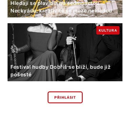
Hledají se plavidla na sedmnáctou
Neckyádu, kreativitě se meze nekladou
KULTURA
Festival hudby Dobříš se blíží, bude již
pošesté
PŘIHLÁSIT