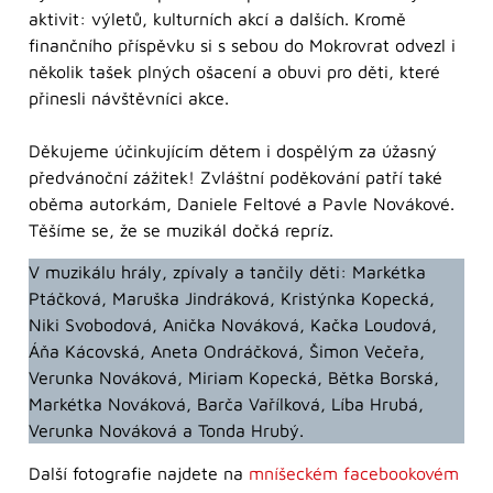
aktivit: výletů, kulturních akcí a dalších. Kromě
finančního příspěvku si s sebou do Mokrovrat odvezl i
několik tašek plných ošacení a obuvi pro děti, které
přinesli návštěvníci akce.
Děkujeme účinkujícím dětem i dospělým za úžasný
předvánoční zážitek! Zvláštní poděkování patří také
oběma autorkám, Daniele Feltové a Pavle Novákové.
Těšíme se, že se muzikál dočká repríz.
V muzikálu hrály, zpívaly a tančily děti: Markétka
Ptáčková, Maruška Jindráková, Kristýnka Kopecká,
Niki Svobodová, Anička Nováková, Kačka Loudová,
Áňa Kácovská, Aneta Ondráčková, Šimon Večeřa,
Verunka Nováková, Miriam Kopecká, Bětka Borská,
Markétka Nováková, Barča Vařílková, Líba Hrubá,
Verunka Nováková a Tonda Hrubý.
Další fotografie najdete na
mníšeckém facebookovém