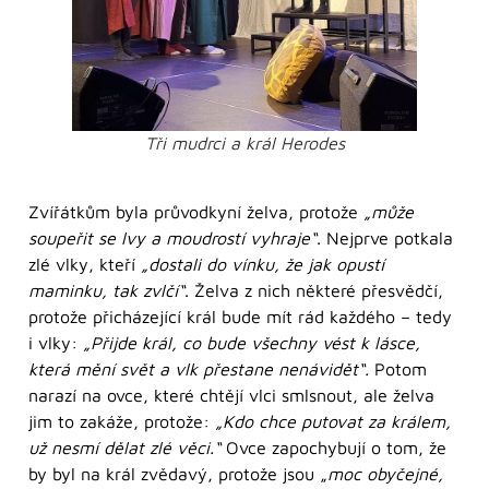
Tři mudrci a král Herodes
Zvířátkům byla průvodkyní želva, protože
„může
soupeřit se lvy a moudrostí vyhraje“
. Nejprve potkala
zlé vlky, kteří
„dostali do vínku, že jak opustí
maminku, tak zvlčí“
. Želva z nich některé přesvědčí,
protože přicházející král bude mít rád každého – tedy
i vlky:
„Přijde král, co bude všechny vést k lásce,
která mění svět a vlk přestane nenávidět“.
Potom
narazí na ovce, které chtějí vlci smlsnout, ale želva
jim to zakáže, protože:
„Kdo chce putovat za králem,
už nesmí dělat zlé věci.“
Ovce zapochybují o tom, že
by byl na král zvědavý, protože jsou „
moc obyčejné,