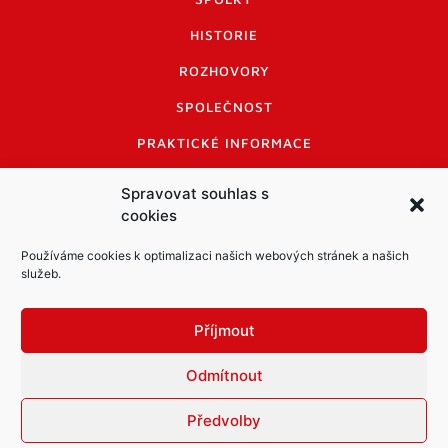
HISTORIE
ROZHOVORY
SPOLEČNOST
PRAKTICKÉ INFORMACE
CENÍK INZERCE
Spravovat souhlas s
cookies
INFORMACE A KODEX DISKUTUJÍCÍCH
LOGO A LOGO MANUÁL
Používáme cookies k optimalizaci našich webových stránek a našich
služeb.
Příjmout
Odmítnout
Informace o zpracování osobních údajů
PDF archiv Zpravodajů
Cookies
Předvolby
© Město Mníšek pod Brdy