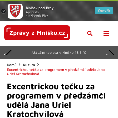
Mníšek pod Brdy
Otevřít
×
AppSisto
- In Google Play
Aktuální teplota v Mníšku 18.5 °C
Domů
Kultura
Excentrickou tečku za programem v předzámčí udělá Jana
Uriel Kratochvílová
Excentrickou tečku za
programem v předzámčí
udělá Jana Uriel
Kratochvílová