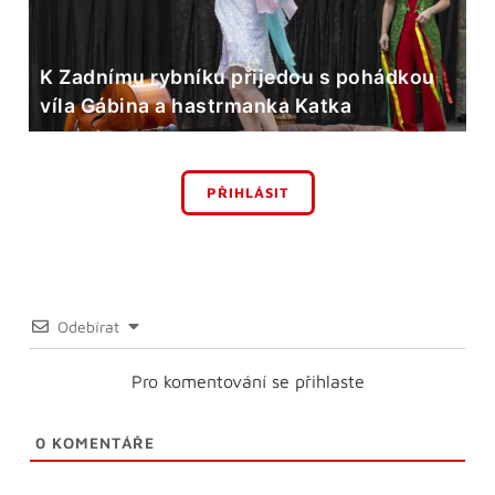
K Zadnímu rybníku přijedou s pohádkou
víla Gábina a hastrmanka Katka
PŘIHLÁSIT
Odebírat
Pro komentování se přihlaste
0
KOMENTÁŘE