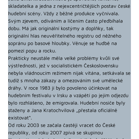
skladatelka a jedna z nejexcentričtějších postav české
hudební scény. Vždy z běžné produkce vyčnívala.
Svým zjevem, odíváním a líčením často předbíhala
dobu. Má jak originální kostýmy a doplňky, tak
originální hlas neuvěřitelného registru od něžného
sopránu po basové hloubky. Věnuje se hudbě na
pomezí popu a rocku.
Prakticky neustále měla velké problémy kvůli své
výstřednosti, jež v socialistickém Československu
nebyla vládnoucím režimem nijak vítána, setkávala se
tudíž s mnoha zákazy a omezováním své umělecké
dráhy. V roce 1983 jí bylo povoleno účinkovat na
hudebním festivalu v Irsku a vzápětí po jejím odjezdu
bylo rozhlášeno, že emigrovala. Hudební nosiče byly
staženy a Jana Kratochvílová „přestala oficiálně
existovat“.
Od roku 2003 se začala častěji vracet do České
republiky, od roku 2007 zpívá se skupinou