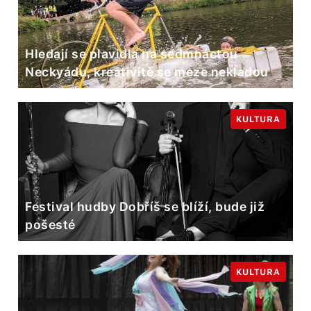
Hledají se plavidla na sedmnáctou
Neckyádu, kreativitě se meze nekladou
KULTURA
Festival hudby Dobříš se blíží, bude již
pošesté
KULTURA