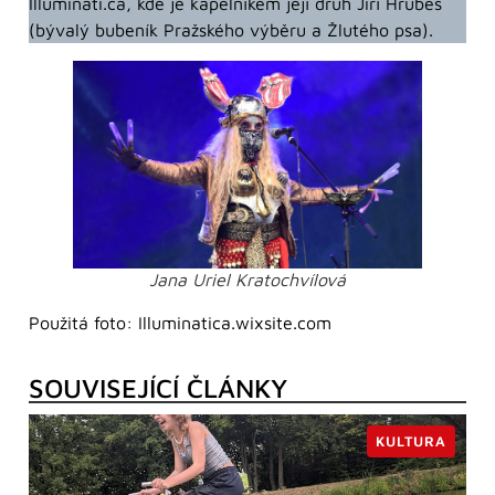
Illuminati.ca, kde je kapelníkem její druh Jiří Hrubeš
(bývalý bubeník Pražského výběru a Žlutého psa).
Jana Uriel Kratochvílová
Použitá foto: Illuminatica.wixsite.com
SOUVISEJÍCÍ ČLÁNKY
KULTURA