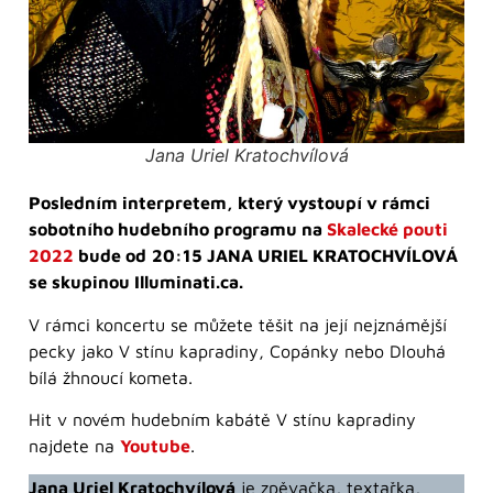
Jana Uriel Kratochvílová
Posledním interpretem, který vystoupí v rámci
sobotního hudebního programu na
Skalecké pouti
2022
bude od
20:15 JANA URIEL KRATOCHVÍLOVÁ
se skupinou Illuminati.ca.
V rámci koncertu se můžete těšit na její nejznámější
pecky jako V stínu kapradiny, Copánky nebo Dlouhá
bílá žhnoucí kometa.
Hit v novém hudebním kabátě V stínu kapradiny
najdete na
Youtube
.
Jana Uriel Kratochvílová
je zpěvačka, textařka,