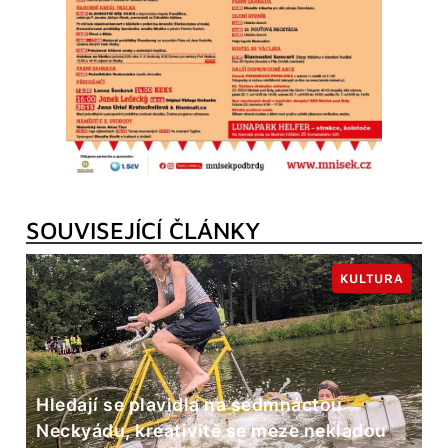
SOUVISEJÍCÍ ČLÁNKY
KULTURA
Hledají se plavidla na sedmnáctou
Neckyádu, kreativitě se meze nekladou