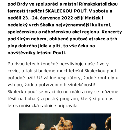
pod Brdy ve spolupráci s místní Římskokatolickou
farností tradiční SKALECKOU POUŤ. V sobotu a
neděli 23.–24. července 2022 ožijí Mníšek i
nedaleký vrch Skalka nejvýznamnější kulturní,
společenskou a náboženskou akcí regionu. Koncerty
pod širým nebem, oblíbené pouťové atrakce a trh
plný dobrého jídla a pití, to vše čeká na
návštěvníky letošní Pouti.
Po dvou letech konečně neovlivňuje naše životy
covid, a tak si budeme moct letošní Skaleckou pouť
pořádně užít! Už žádné respirátory, žádné kontroly u
vstupu, žádná potvrzení o bezinfekčnosti!
Skalecká pouť se vrací do normálu a my se můžeme
těšit na bohatý a pestrý program, který si pro nás
letos mníšecká radnice připravila.