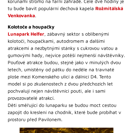
korunami stromů na farní zahradě. Celé dvě hodiny je
tu bude bavit populární dechová kapela
Rožmitálská
Venkovanka
.
Kolotoče a houpačky
Lunapark Helfer
, zábavný sektor s oblíbenými
kolotoči, houpačkami, autodromem a dalšími
atrakcemi a nezbytnými stánky s cukrovou vatou a
gumovými hady, nejvíce potěší nejmenší návštěvníky.
Pouťové atrakce budou, stejně jako v minulých dvou
letech, umístěny od pátku do neděle na travnaté
ploše mezi Komenského ulicí a dálnicí D4. Tento
model si po zkušenostech z dvou předchozích let
pochvalují nejen návštěvníci pouti, ale i sami
provozovatelé atrakcí.
Děti směřující do lunaparku se budou moct cestou
zapojit do kreslení na chodník, které bude probíhat v
prostoru před Pavilonem.