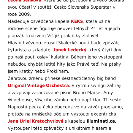
svou účastí v soutěži Česko Slovenská Superstar v
roce 2009.
Následuje osvědčená kapela
KEKS
,
která už na
rockové scéně figuruje neuvěřitelných 41 let a jejich
ploužák s názvem Víš již prakticky zlidověl.
Hlavní hvězdou letošní Skalecké pouti bude zpěvák,
kytarista a skladatel
Janek Ledecký
, který čtyři dny
po naší pouti oslaví kulatiny. Během jeho vystoupení
nebudou chybět letité hity jako Právě teď, Na ptáky
jsem krátký nebo Proklínám.
Žánrovou změnu přinese šestnáctičlenný big band
Original Vintage Orchestra
. V rytmu swingu zahrají
a zazpívají zaranžované písně Bruno Marse, Amy
Winehouse, Visacího zámku nebo například Tří sester.
Naprostá pecka čeká obecenstvo na závěr programu,
protože na mníšecké pódium vystoupí excentrická
Jana Uriel Kratochvílová
s kapelou
Illuminati.ca.
Vystoupení této zpěvačky s unikátním hlasem a