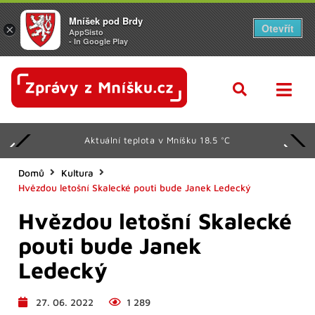
Mníšek pod Brdy
Otevřít
×
AppSisto
- In Google Play
Aktuální teplota v Mníšku 18.5 °C
Domů
Kultura
Hvězdou letošní Skalecké pouti bude Janek Ledecký
Hvězdou letošní Skalecké
pouti bude Janek
Ledecký
27. 06. 2022
1 289