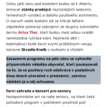
Celou pěší zónu pod kostelem budou až k Albertu
lemovat
stánky prodejců
nejrůznějších laskomin,
řemeslných výrobků a dalšího pouťového sortimentu.
O rozruch vedle kostelní zdi se třikrát během
odpoledne postarají ozbrojenci ze skupiny scénického
šermu
Artus Thor
, kteří budou mezi sebou svádět
nemilosrdná rytířská klání. Nejmenší děti i
kolemjdoucí bude bavit svými průběžnými vstupy
kočovné
Divadlo Kvelb
s loutkami a chůdaři.
Zasazením programu na pěší zónu se vyhovělo
připomínkám několika obyvatel, kteří poukazovali
na to, že se pouťový ruch odehrává v posledních
dvou letech převážně v předzámčí, zatímco
náměstí je o něj ochuzeno.
Farní zahrada a koncert pro seniory
Nezapomínáme ani na naše seniory, na které čeká
pohodový program v poklidném prostředí pod