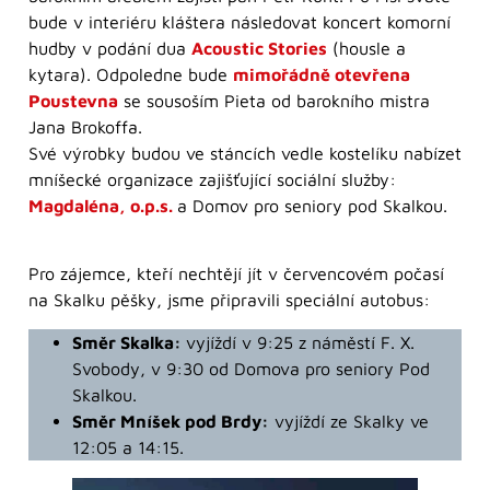
bude v interiéru kláštera následovat koncert komorní
hudby v podání dua
Acoustic Stories
(housle a
kytara). Odpoledne bude
mimořádně otevřena
Poustevna
se sousoším Pieta od barokního mistra
Jana Brokoffa.
Své výrobky budou ve stáncích vedle kostelíku nabízet
mníšecké organizace zajišťující sociální služby:
Magdaléna, o.p.s.
a Domov pro seniory pod Skalkou.
Pro zájemce, kteří nechtějí jít v červencovém počasí
na Skalku pěšky, jsme připravili speciální autobus:
Směr Skalka:
vyjíždí v 9:25 z náměstí F. X.
Svobody, v 9:30 od Domova pro seniory Pod
Skalkou.
Směr Mníšek pod Brdy:
vyjíždí ze Skalky ve
12:05 a 14:15.