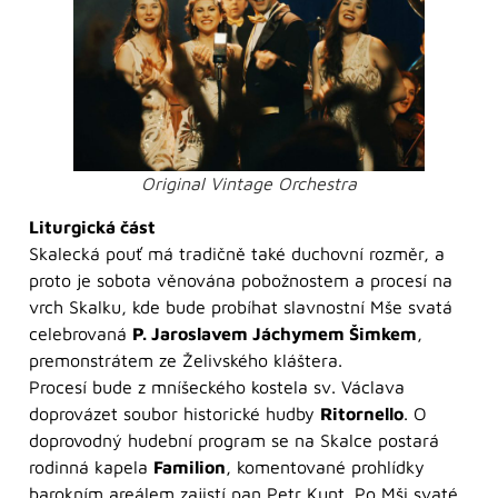
Original Vintage Orchestra
Liturgická část
Skalecká pouť má tradičně také duchovní rozměr, a
proto je sobota věnována pobožnostem a procesí na
vrch Skalku, kde bude probíhat slavnostní Mše svatá
celebrovaná
P. Jaroslavem Jáchymem Šimkem
,
premonstrátem ze Želivského kláštera.
Procesí bude z mníšeckého kostela sv. Václava
doprovázet soubor historické hudby
Ritornello
. O
doprovodný hudební program se na Skalce postará
rodinná kapela
Familion
, komentované prohlídky
barokním areálem zajistí pan Petr Kunt. Po Mši svaté