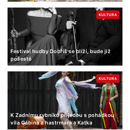
KULTURA
Festival hudby Dobříš se blíží, bude již
pošesté
KULTURA
K Zadnímu rybníku přijedou s pohádkou
víla Gábina a hastrmanka Katka