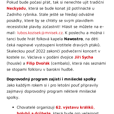
Pokud bude počasí přát, tak si nenechte ujít tradiční
Neckyádu
, která se bude konat již potřinácté u
Zadního rybníka. Stále ještě se hledají odvážné
posádky, které by se chtěly se svým plavidlem
recesistické plavby zúčastnit! Hlásit se můžete na e-
mail:
lubos.kozisek@mnisek.cz
. K poslechu a možná i
tanci bude hrát folková kapela
Nawostro
, na děti
čeká napínavé vystoupení krotitele dravých ptáků.
Skaleckou pouť 2022 zakončí podvečerní koncert v
kostele sv. Václava v podání dvojice
Jiří Sycha
(housle) a
Filip Dvořák
(cembalo), která nás seznámí
se stopami folkloru v barokní hudbě.
Doprovodný program zajístí i mníšecké spolky
Jako každým rokem si i pro letošní pouť připravily
zajímavý doprovodný program některé mníšecké
spolky.
Chovatelé organizují
62. výstavu králíků,
holubů a drůbeže
, která bude pro veřejnost