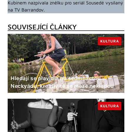
Kubínem nazpívala znělku pro seriál Sousedé vysílaný
na TV Barrandov.
SOUVISEJÍCÍ ČLÁNKY
KULTURA
Hledají se plavidla na sedmnáctou
Neckyádu, kreativitě se meze nekladou
KULTURA