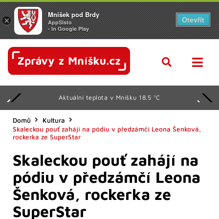
Mníšek pod Brdy
Otevřít
×
AppSisto
- In Google Play
Aktuální teplota v Mníšku 18.5 °C
Domů
Kultura
Skaleckou pouť zahájí na pódiu v předzámčí Leona Šenková,
rockerka ze SuperStar
Skaleckou pouť zahájí na
pódiu v předzámčí Leona
Šenková, rockerka ze
SuperStar