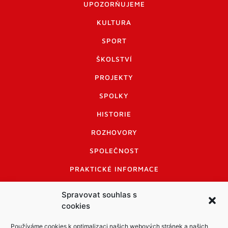
UPOZORŇUJEME
KULTURA
SPORT
ŠKOLSTVÍ
PROJEKTY
SPOLKY
HISTORIE
ROZHOVORY
SPOLEČNOST
PRAKTICKÉ INFORMACE
CENÍK INZERCE
Spravovat souhlas s
cookies
INFORMACE A KODEX DISKUTUJÍCÍCH
LOGO A LOGO MANUÁL
Používáme cookies k optimalizaci našich webových stránek a našich