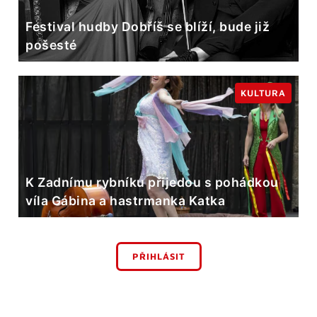
Festival hudby Dobříš se blíží, bude již
pošesté
KULTURA
K Zadnímu rybníku přijedou s pohádkou
víla Gábina a hastrmanka Katka
PŘIHLÁSIT