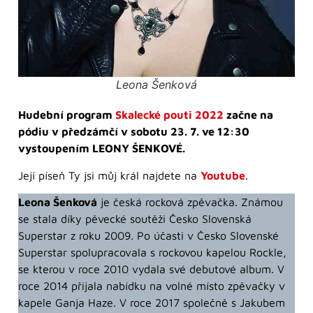
Leona Šenková
Hudební program
Skalecké pouti 2022
začne na
pódiu v předzámčí v sobotu 23. 7. ve 12:30
vystoupením LEONY ŠENKOVÉ.
Její píseň Ty jsi můj král najdete na
Youtube
.
Leona Šenková
je česká rocková zpěvačka. Známou
se stala díky pěvecké soutěži Česko Slovenská
Superstar z roku 2009. Po účasti v Česko Slovenské
Superstar spolupracovala s rockovou kapelou Rockle,
se kterou v roce 2010 vydala své debutové album. V
roce 2014 přijala nabídku na volné místo zpěvačky v
kapele Ganja Haze. V roce 2017 společně s Jakubem