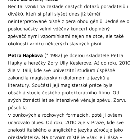
Recitál vznikl na základě častých dotazů pořadatelů i
diváků, kteří si přáli slyšet dnes již téměř
neinterpretované písně z pera obou géniů. Jedná se o
posluchačsky velmi vděčný koncert doplněný
zpěvaččinými vzpomínkami nejen na otce, ale také
okolnosti vzniku některých slavných písní.
Petra Hapková
(* 1982) je dcerou skladatele Petra
Hapky a herečky Zory Ully Keslerové. Až do roku 2010
žila v Itálii, kde své univerzitní studium úspěšně
zakončila magisterským diplomem z jazyků a
literatury. Součástí její magisterské práce byla
obsáhlá studie českého protektorátního filmu. Od
svých čtrnácti let se intenzivně věnuje zpěvu. Zprvu
působila
v punkových a rockových formacích, poté ji ovšem
učarovalo blues. Od roku 2010 žije v Praze, kde své
znalosti italského a anglického jazyka zúročuje jako
překladatelka. Na prvním místě je však její láska –