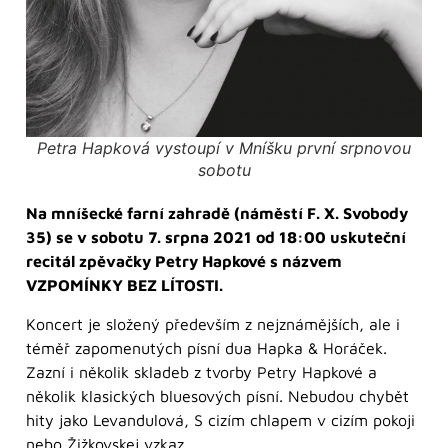
Petra Hapková vystoupí v Mníšku první srpnovou
sobotu
Na mníšecké farní zahradě (náměstí F. X. Svobody
35) se v sobotu 7. srpna 2021 od 18:00 uskuteční
recitál zpěvačky Petry Hapkové s názvem
VZPOMÍNKY BEZ LÍTOSTI.
Koncert je složený především z nejznámějších, ale i
téměř zapomenutých písní dua Hapka & Horáček.
Zazní i několik skladeb z tvorby Petry Hapkové a
několik klasických bluesových písní. Nebudou chybět
hity jako Levandulová, S cizím chlapem v cizím pokoji
nebo Žižkovskej vzkaz.