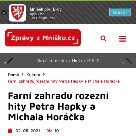
Mníšek pod Brdy
Otevřít
×
AppSisto
- In Google Play
Aktuální teplota v Mníšku 18.5 °C
Domů
Kultura
Farní zahradu rozezní hity Petra Hapky a Michala Horáčka
Farní zahradu rozezní
hity Petra Hapky a
Michala Horáčka
02. 08. 2021
10