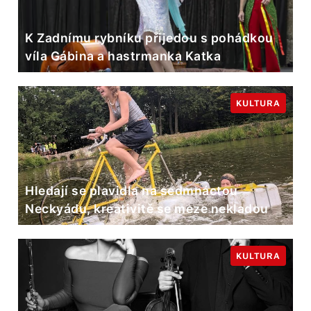
K Zadnímu rybníku přijedou s pohádkou
víla Gábina a hastrmanka Katka
KULTURA
Hledají se plavidla na sedmnáctou
Neckyádu, kreativitě se meze nekladou
KULTURA