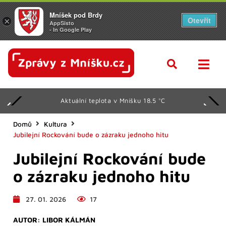
Mníšek pod Brdy
Otevřít
×
AppSisto
- In Google Play
Aktuální teplota v Mníšku 18.5 °C
Domů
Kultura
Jubilejní Rockování bude o zázraku jednoho hitu
Jubilejní Rockování bude
o zázraku jednoho hitu
27. 01. 2026
17
AUTOR:
LIBOR KÁLMÁN