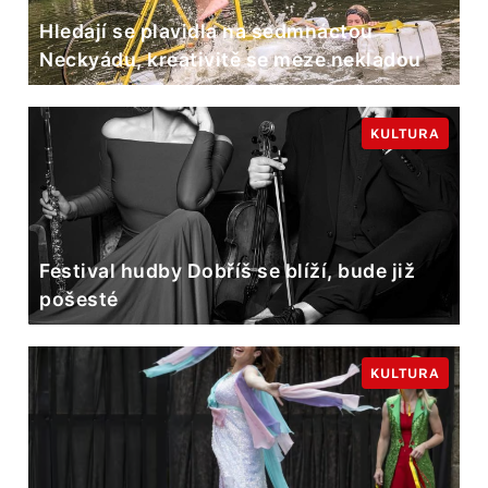
Hledají se plavidla na sedmnáctou
Neckyádu, kreativitě se meze nekladou
KULTURA
Festival hudby Dobříš se blíží, bude již
pošesté
KULTURA