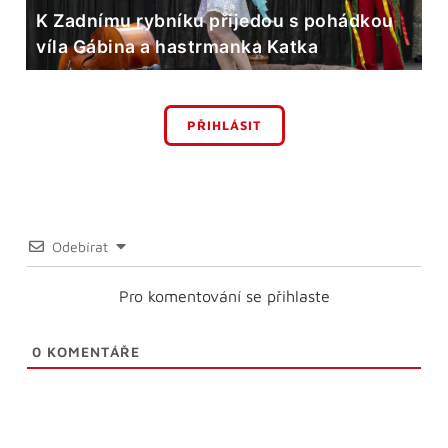
K Zadnímu rybníku přijedou s pohádkou
víla Gábina a hastrmanka Katka
PŘIHLÁSIT
Odebírat
Pro komentování se přihlaste
0
KOMENTÁŘE