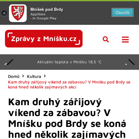
Mníšek pod Brdy
Otevřít
×
AppSisto
- In Google Play
Aktuální teplota v Mníšku 18.5 °C
Domů
Kultura
Kam druhý zářijový víkend za zábavou? V Mníšku pod Brdy se
koná hned několik zajímavých akcí
Kam druhý zářijový
víkend za zábavou? V
Mníšku pod Brdy se koná
hned několik zajímavých