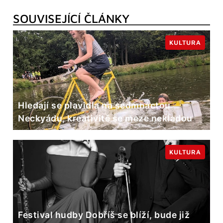
SOUVISEJÍCÍ ČLÁNKY
KULTURA
Hledají se plavidla na sedmnáctou
Neckyádu, kreativitě se meze nekladou
KULTURA
Festival hudby Dobříš se blíží, bude již