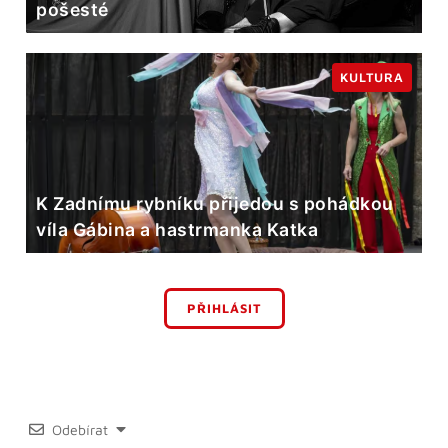
pošesté
KULTURA
K Zadnímu rybníku přijedou s pohádkou
víla Gábina a hastrmanka Katka
PŘIHLÁSIT
Odebírat