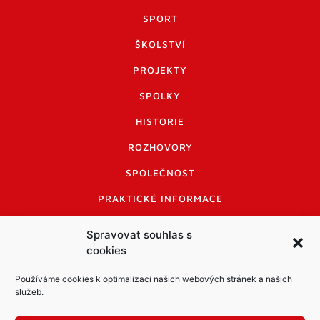
SPORT
ŠKOLSTVÍ
PROJEKTY
SPOLKY
HISTORIE
ROZHOVORY
SPOLEČNOST
PRAKTICKÉ INFORMACE
CENÍK INZERCE
Spravovat souhlas s
cookies
INFORMACE A KODEX DISKUTUJÍCÍCH
LOGO A LOGO MANUÁL
Používáme cookies k optimalizaci našich webových stránek a našich
služeb.