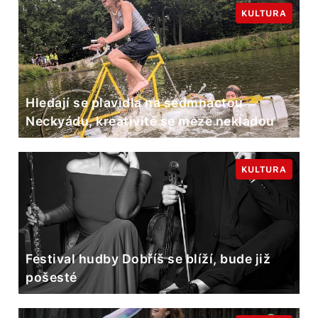
KULTURA
Hledají se plavidla na sedmnáctou
Neckyádu, kreativitě se meze nekladou
KULTURA
Festival hudby Dobříš se blíží, bude již
pošesté