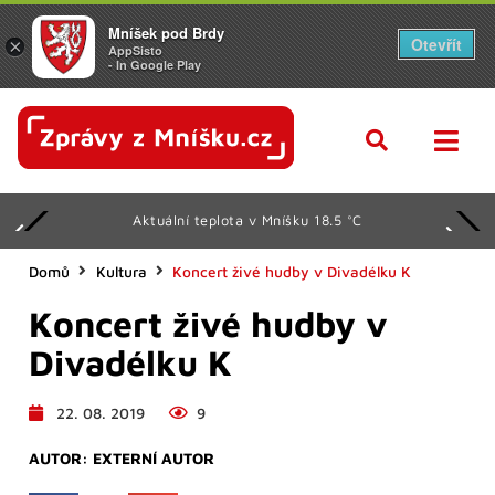
Mníšek pod Brdy
Otevřít
×
AppSisto
- In Google Play
Aktuální teplota v Mníšku 18.5 °C
Domů
Kultura
Koncert živé hudby v Divadélku K
Koncert živé hudby v
Divadélku K
22. 08. 2019
9
AUTOR:
EXTERNÍ AUTOR