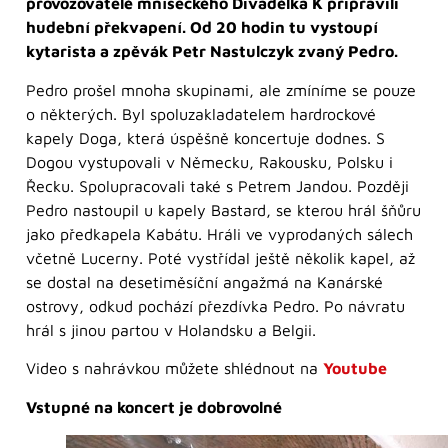
provozovatelé mníšeckého Divadélka K připravili
hudební překvapení. Od 20 hodin tu vystoupí
kytarista a zpěvák Petr Nastulczyk zvaný Pedro.
Pedro prošel mnoha skupinami, ale zmíníme se pouze
o některých. Byl spoluzakladatelem hardrockové
kapely Doga, která úspěšně koncertuje dodnes. S
Dogou vystupovali v Německu, Rakousku, Polsku i
Řecku. Spolupracovali také s Petrem Jandou. Později
Pedro nastoupil u kapely Bastard, se kterou hrál šňůru
jako předkapela Kabátu. Hráli ve vyprodaných sálech
včetně Lucerny. Poté vystřídal ještě několik kapel, až
se dostal na desetiměsíční angažmá na Kanárské
ostrovy, odkud pochází přezdívka Pedro. Po návratu
hrál s jinou partou v Holandsku a Belgii.
Video s nahrávkou můžete shlédnout na
Youtube
Vstupné na koncert je dobrovolné