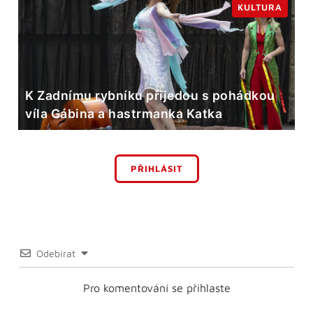
KULTURA
K Zadnímu rybníku přijedou s pohádkou
víla Gábina a hastrmanka Katka
PŘIHLÁSIT
Odebírat
Pro komentování se přihlaste