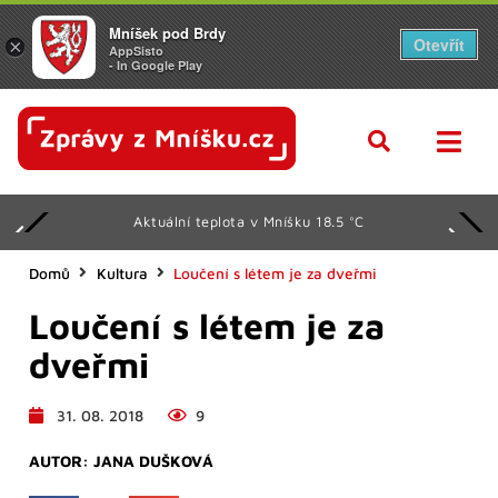
Mníšek pod Brdy
Otevřít
×
AppSisto
- In Google Play
Aktuální teplota v Mníšku 18.5 °C
Domů
Kultura
Loučení s létem je za dveřmi
Loučení s létem je za
dveřmi
31. 08. 2018
9
AUTOR:
JANA DUŠKOVÁ