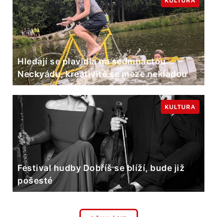
KULTURA
Hledají se plavidla na sedmnáctou
Neckyádu, kreativitě se meze nekladou
KULTURA
Festival hudby Dobříš se blíží, bude již
pošesté