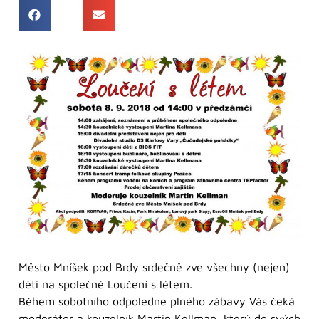
Město Mníšek pod Brdy srdečně zve všechny (nejen)
děti na společné Loučení s létem.
Během sobotního odpoledne plného zábavy Vás čeká
moderátor a kouzelník Martin Kellman, který do svých