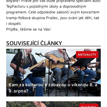
Boyard? Právě pro Vás bude připraveno speciální auto
TepFactoru s pojízdnými úkoly a doprovodným
programem. Celé odpoledne zakončí svým koncertem
tramp-folková skupina Pražec, jsou zváni jak děti, tak
i dospělí.
Přijďte, těšíme se na Vás!
SOUVISEJÍCÍ ČLÁNKY
AKTUALITY
Kam za kulturou a zábavou o víkendu 8. a
9. srpna?