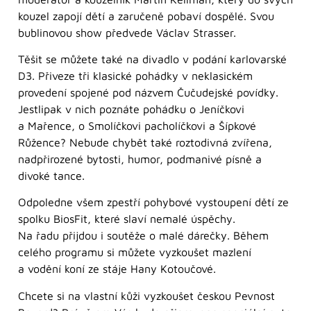
kouzel zapojí dětí a zaručeně pobaví dospělé. Svou
bublinovou show předvede Václav Strasser.
Těšit se můžete také na divadlo v podání karlovarské
D3. Přiveze tři klasické pohádky v neklasickém
provedení spojené pod názvem Čučudejské povídky.
Jestlipak v nich poznáte pohádku o Jeníčkovi
a Mařence, o Smolíčkovi pacholíčkovi a Šípkové
Růžence? Nebude chybět také roztodivná zvířena,
nadpřirozené bytosti, humor, podmanivé písně a
divoké tance.
Odpoledne všem zpestří pohybové vystoupení dětí ze
spolku BiosFit, které slaví nemalé úspěchy.
Na řadu přijdou i soutěže o malé dárečky. Během
celého programu si můžete vyzkoušet mazlení
a vodění koní ze stáje Hany Kotoučové.
Chcete si na vlastní kůži vyzkoušet českou Pevnost