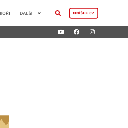
NIOŘI
DALŠÍ
MNÍŠEK.CZ