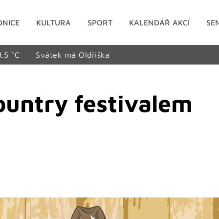
DNICE
KULTURA
SPORT
KALENDÁŘ AKCÍ
SE
8.5 °C
Svátek má Oldřiška
country festivalem