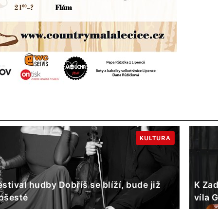
KULTURA
estival hudby Dobříš se blíží, bude již
K Zad
ošesté
víla 