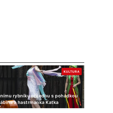
KULTURA
nímu rybníku přijedou s pohádkou
Gábina a hastrmanka Katka