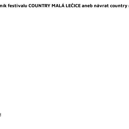
očník festivalu COUNTRY MALÁ LEČICE aneb návrat country
d