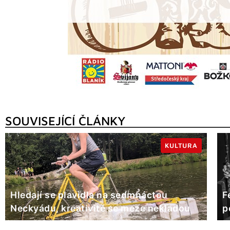
SOUVISEJÍCÍ ČLÁNKY
KULTURA
Hledají se plavidla na sedmnáctou
F
Neckyádu, kreativitě se meze nekladou
p