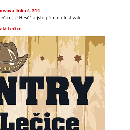
usová linka č. 314
.
čice, U Hesů“ a jste přímo u festivalu.
alá Lečice