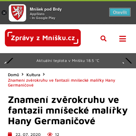
Mníšek pod Brdy
Otevřít
×
AppSisto
- In Google Play
Aktuální teplota v Mníšku 18.5 °C
Domů
Kultura
Znamení zvěrokruhu ve fantazii mníšecké malířky Hany
Germaničové
Znamení zvěrokruhu ve
fantazii mníšecké malířky
Hany Germaničové
22. 07. 2020
12