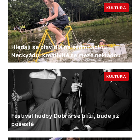
KULTURA
Hledají se plavidla na sedmnáctou
Neckyádu, kreativitě se meze nekladou
KULTURA
Festival hudby Dobříš se blíží, bude již
pošesté