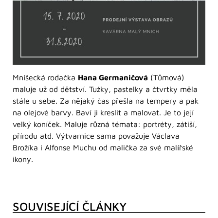
Mníšecká rodačka
Hana Germaničová
(Tůmová)
maluje už od dětství. Tužky, pastelky a čtvrtky měla
stále u sebe. Za nějaký čas přešla na tempery a pak
na olejové barvy. Baví ji kreslit a malovat. Je to její
velký koníček. Maluje různá témata: portréty, zátiší,
přírodu atd. Výtvarnice sama považuje Václava
Brožíka i Alfonse Muchu od malička za své malířské
ikony.
SOUVISEJÍCÍ ČLÁNKY