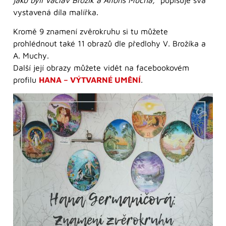
jako byli Václav Brožík a Alfons Mucha,”
popisuje svá
vystavená díla malířka.
Kromě 9 znamení zvěrokruhu si tu můžete
prohlédnout také 11 obrazů dle předlohy V. Brožíka a
A. Muchy.
Další její obrazy můžete vidět na facebookovém
profilu
HANA – VÝTVARNÉ UMĚNÍ
.