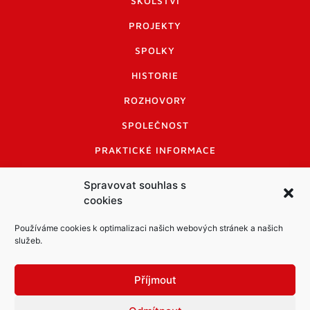
ŠKOLSTVÍ
PROJEKTY
SPOLKY
HISTORIE
ROZHOVORY
SPOLEČNOST
PRAKTICKÉ INFORMACE
CENÍK INZERCE
Spravovat souhlas s
cookies
INFORMACE A KODEX DISKUTUJÍCÍCH
LOGO A LOGO MANUÁL
Používáme cookies k optimalizaci našich webových stránek a našich
služeb.
Příjmout