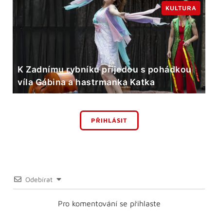
KULTURA
K Zadnímu rybníku přijedou s pohádkou
víla Gábina a hastrmanka Katka
PŘIHLÁSIT
Odebírat
Pro komentování se přihlaste