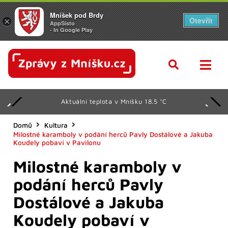
Mníšek pod Brdy
Otevřít
×
AppSisto
- In Google Play
Aktuální teplota v Mníšku 18.5 °C
Domů
Kultura
Milostné karamboly v podání herců Pavly Dostálové a Jakuba
Koudely pobaví v Pavilonu
Milostné karamboly v
podání herců Pavly
Dostálové a Jakuba
Koudely pobaví v