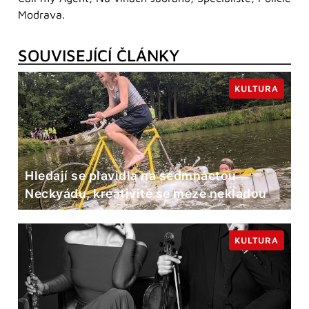
Modrava.
SOUVISEJÍCÍ ČLÁNKY
KULTURA
Hledají se plavidla na sedmnáctou
Neckyádu, kreativitě se meze nekladou
KULTURA