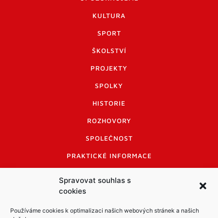
KULTURA
SPORT
ŠKOLSTVÍ
PROJEKTY
SPOLKY
HISTORIE
ROZHOVORY
SPOLEČNOST
PRAKTICKÉ INFORMACE
CENÍK INZERCE
Spravovat souhlas s
cookies
INFORMACE A KODEX DISKUTUJÍCÍCH
LOGO A LOGO MANUÁL
Používáme cookies k optimalizaci našich webových stránek a našich