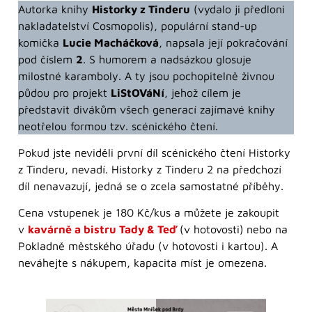
Autorka knihy
Historky z Tinderu
(vydalo ji předloni
nakladatelství Cosmopolis), populární stand-up
komička
Lucie Macháčková
, napsala její pokračování
pod číslem
2
. S humorem a nadsázkou glosuje
milostné karamboly. A ty jsou pochopitelně živnou
půdou pro projekt
LiStOVáNí
, jehož cílem je
představit divákům všech generací zajímavé knihy
neotřelou formou tzv. scénického čtení.
Pokud jste neviděli první díl scénického čtení Historky
z Tinderu, nevadí. Historky z Tinderu 2 na předchozí
díl nenavazují, jedná se o zcela samostatné příběhy.
Cena vstupenek je 180 Kč/kus a můžete je zakoupit
v
kavárně a bistru Tady & Teď
(v hotovosti)
nebo na
Pokladně městského úřadu (v hotovosti i kartou). A
neváhejte s nákupem, kapacita míst je omezena.