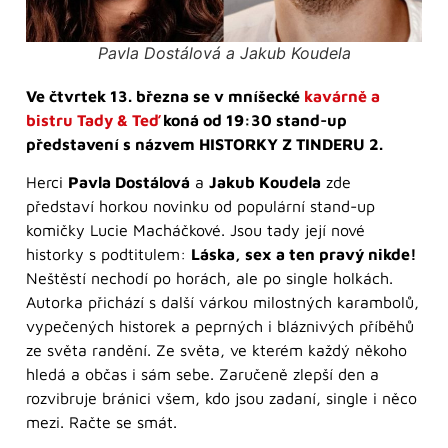
Pavla Dostálová a Jakub Koudela
Ve čtvrtek 13. března se v mníšecké
kavárně a
bistru Tady & Teď
koná od 19:30 stand-up
představení s názvem HISTORKY Z TINDERU 2.
Herci
Pavla Dostálová
a
Jakub Koudela
zde
představí horkou novinku od populární stand-up
komičky Lucie Macháčkové. Jsou tady její nové
historky s podtitulem:
Láska, sex a ten pravý nikde!
Neštěstí nechodí po horách, ale po single holkách.
Autorka přichází s další várkou milostných karambolů,
vypečených historek a peprných i bláznivých příběhů
ze světa randění. Ze světa, ve kterém každý někoho
hledá a občas i sám sebe. Zaručeně zlepší den a
rozvibruje bránici všem, kdo jsou zadaní, single i něco
mezi. Račte se smát.