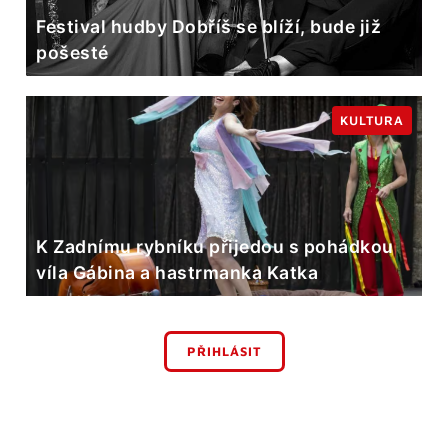
Festival hudby Dobříš se blíží, bude již
pošesté
KULTURA
K Zadnímu rybníku přijedou s pohádkou
víla Gábina a hastrmanka Katka
PŘIHLÁSIT